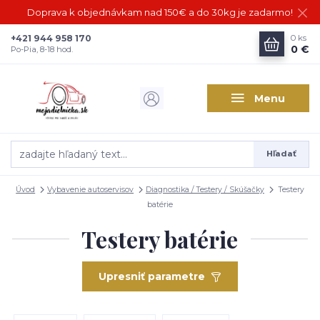
Doprava k objednávkam nad 150€ a do 30kg je zadarmo!
+421 944 958 170
0
ks
0 €
Po-Pia, 8-18 hod.
Menu
Hľadať
Úvod
Vybavenie autoservisov
Diagnostika / Testery / Skúšačky
Testery
batérie
Testery batérie
Upresniť parametre