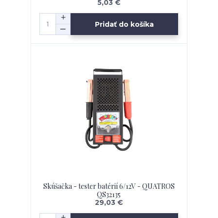
5,03 €
Pridať do košíka
Skúšačka - tester batérií 6/12V - QUATROS
QS32135
29,03 €