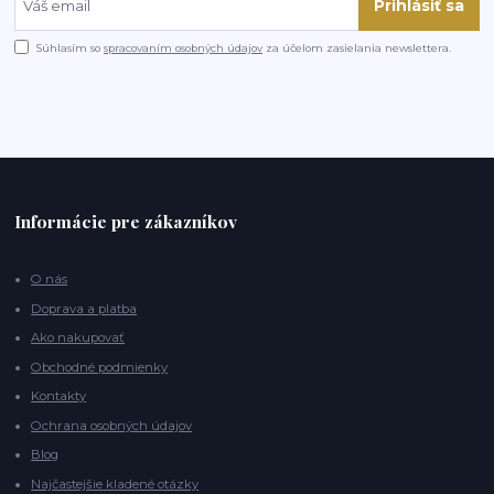
Prihlásiť sa
Súhlasím so
spracovaním osobných údajov
za účelom zasielania newslettera.
Informácie pre zákazníkov
O nás
Doprava a platba
Ako nakupovať
Obchodné podmienky
Kontakty
Ochrana osobných údajov
Blog
Najčastejšie kladené otázky