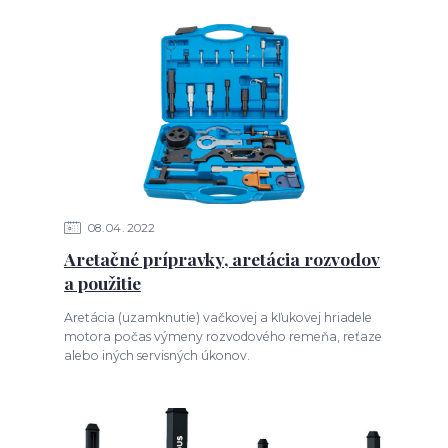
08
04
2022
Aretačné prípravky, aretácia rozvodov
a použitie
Aretácia (uzamknutie) vačkovej a kľukovej hriadele
motora počas výmeny rozvodového remeňa, reťaze
alebo iných servisných úkonov.