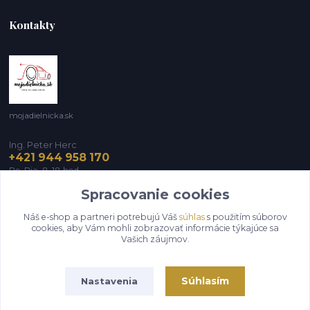
Kontakty
mojadielnicka.sk
Ing. Peter Herc
+421 944 958 170
Po-Pia, 8-18 hod.
Spracovanie cookies
infomojadielnicka@gmail.com
Náš e-shop a partneri potrebujú Váš
súhlas
s použitím súborov
cookies, aby Vám mohli zobrazovať informácie týkajúce sa
Vašich záujmov.
Súhlasím
Nastavenia
Vytvorené na
Eshop-rychlo.sk