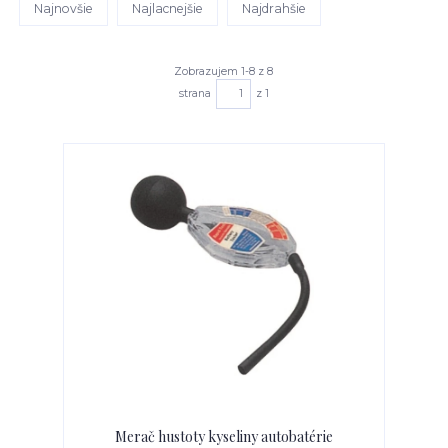
Najnovšie
Najlacnejšie
Najdrahšie
Zobrazujem 1-8 z 8
strana
z 1
Merač hustoty kyseliny autobatérie