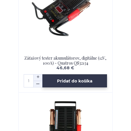
Záťažový tester akumulátorov, digitálne (12V,
100A) - Quatros QS32134
46,68 €
Pridať do košíka