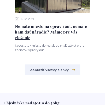
16
12
2021
Nemáte miesto na opravu áut, nemáte
kam dať náradie? Máme pre Vás
riešenie
Nedostatok miesta doma alebo malé zákutie pre
začiatok opravy áut.
Zobraziť všetky články
Objednávka nad 150€ a do 30kg