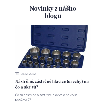
Novinky z nášho
blogu
03
12
2022
Nástrčné, zástrčné hlavice (orechy) na
čo a aké sú?
Čo sú nástrčné a zástrčné hlavice a na čo sa
používajú?