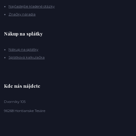
Najčastejšie kladené otázky
Značky náradia
Nákup na splátky
Nákup na splátky
Splátková kalkulačka
Kde nás nájdete
Dvorníky 105
96268 Hontianske Tesáre