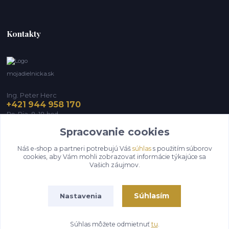
Kontakty
mojadielnicka.sk
Ing. Peter Herc
+421 944 958 170
Po-Pia, 8-18 hod.
Spracovanie cookies
infomojadielnicka@gmail.com
Náš e-shop a partneri potrebujú Váš
súhlas
s použitím súborov
cookies, aby Vám mohli zobrazovať informácie týkajúce sa
Vašich záujmov.
Súhlasím
Nastavenia
Vytvorené na
Eshop-rychlo.sk
Súhlas môžete odmietnuť
tu
.