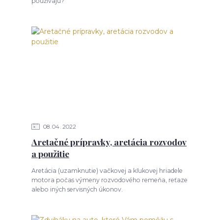
používajú?
08
04
2022
Aretačné prípravky, aretácia rozvodov
a použitie
Aretácia (uzamknutie) vačkovej a kľukovej hriadele
motora počas výmeny rozvodového remeňa, reťaze
alebo iných servisných úkonov.