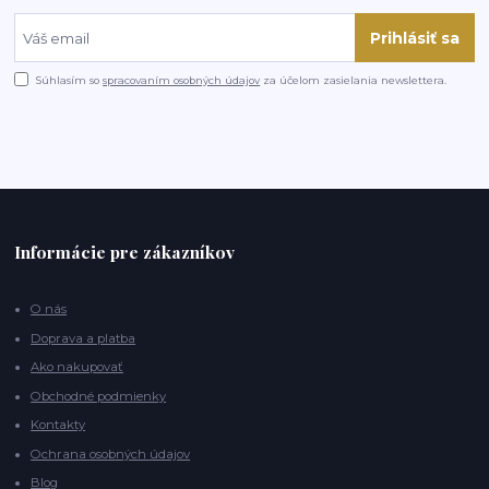
Prihlásiť sa
Súhlasím so
spracovaním osobných údajov
za účelom zasielania newslettera.
Informácie pre zákazníkov
O nás
Doprava a platba
Ako nakupovať
Obchodné podmienky
Kontakty
Ochrana osobných údajov
Blog