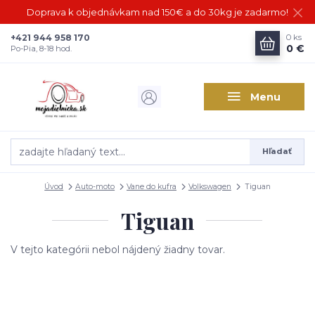
Doprava k objednávkam nad 150€ a do 30kg je zadarmo!
+421 944 958 170
0
ks
0 €
Po-Pia, 8-18 hod.
Menu
Hľadať
Úvod
Auto-moto
Vane do kufra
Volkswagen
Tiguan
Tiguan
V tejto kategórii nebol nájdený žiadny tovar.