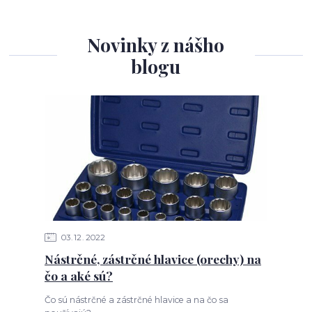
Novinky z nášho
blogu
03
12
2022
Nástrčné, zástrčné hlavice (orechy) na
čo a aké sú?
Čo sú nástrčné a zástrčné hlavice a na čo sa