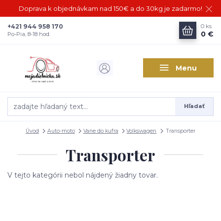
Doprava k objednávkam nad 150€ a do 30kg je zadarmo!
+421 944 958 170
0
ks
0 €
Po-Pia, 8-18 hod.
Menu
Hľadať
Úvod
Auto-moto
Vane do kufra
Volkswagen
Transporter
Transporter
V tejto kategórii nebol nájdený žiadny tovar.