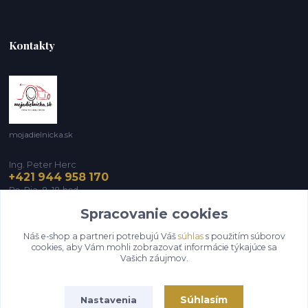
Kontakty
mojadielnicka.sk
Ing. Peter Herc
+421 944 958 170
Po-Pia, 8-18 hod.
Spracovanie cookies
infomojadielnicka@gmail.com
Náš e-shop a partneri potrebujú Váš
súhlas
s použitím súborov
cookies, aby Vám mohli zobrazovať informácie týkajúce sa
Vašich záujmov.
Súhlasím
Nastavenia