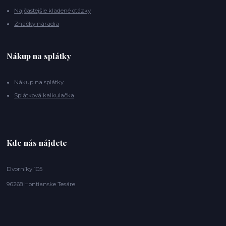
Najčastejšie kladené otázky
Značky náradia
Nákup na splátky
Nákup na splátky
Splátková kalkulačka
Kde nás nájdete
Dvorníky 105
96268 Hontianske Tesáre