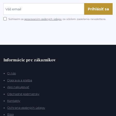
Prihlásiť sa
Súhlasím so
spracovaním osobných údajov
za účelom zasielania newslettera.
Informácie pre zákazníkov
O nás
Doprava a platba
Ako nakupovať
Obchodné podmienky
Kontakty
Ochrana osobných údajov
Blog