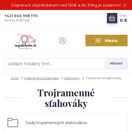
Doprava k objednávkam nad 150€ a do 30kg je zadarmo!
+421 944 958 170
0
ks
0 €
Po-Pia, 8-18 hod.
Menu
Hľadať
Úvod
Vybavenie autoservisov
Sťahováky
Trojramenné sťahováky
Trojramenné
sťahováky
Sady trojramenných sťahovákov