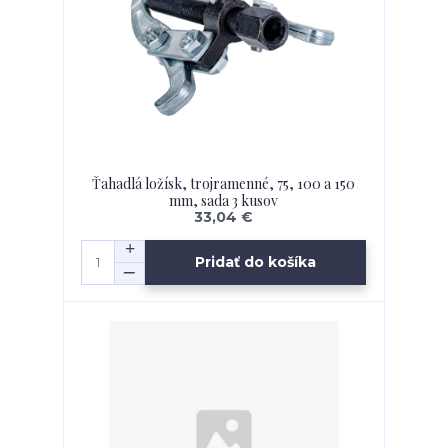
Ťahadlá ložísk, trojramenné, 75, 100 a 150
mm, sada 3 kusov
33,04 €
Pridať do košíka