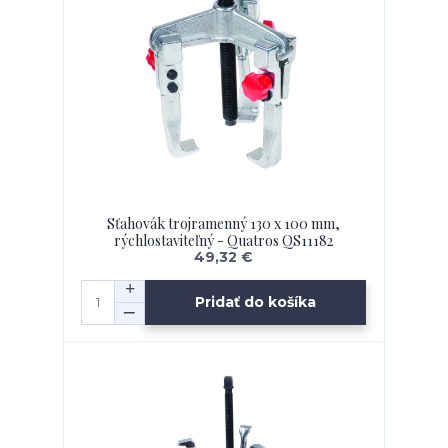
Sťahovák trojramenný 130 x 100 mm,
rýchlostaviteľný - Quatros QS11182
49,32 €
Pridať do košíka