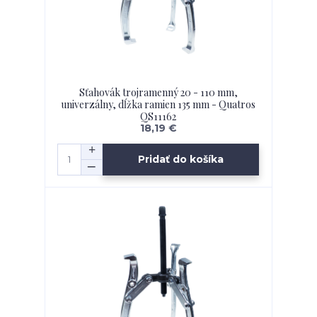
Sťahovák trojramenný 20 - 110 mm,
univerzálny, dĺžka ramien 135 mm - Quatros
QS11162
18,19 €
Pridať do košíka