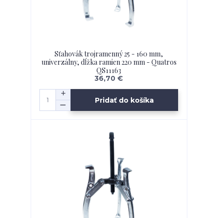
Sťahovák trojramenný 25 - 160 mm,
univerzálny, dĺžka ramien 220 mm - Quatros
QS11163
36,70 €
Pridať do košíka