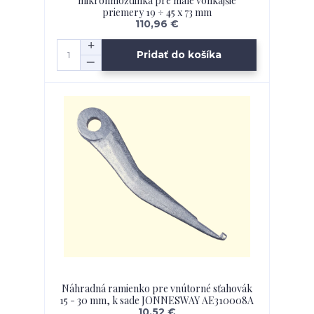
mikrohmoždinka pre malé vonkajšie
priemery 19 ÷ 45 x 73 mm
110,96 €
Pridať do košíka
Náhradná ramienko pre vnútorné sťahovák
15 - 30 mm, k sade JONNESWAY AE310008A
10,52 €