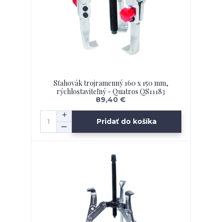
Sťahovák trojramenný 160 x 150 mm,
rýchlostaviteľný - Quatros QS11183
89,40 €
Pridať do košíka