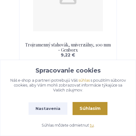
Trojramenný sťahovák, univerzálny, 100 mm
- Genborx
9,22 €
Pridať do košíka
Spracovanie cookies
Náš e-shop a partneri potrebujú Váš
súhlas
s použitím súborov
cookies, aby Vám mohli zobrazovať informácie týkajúce sa
Vašich záujmov.
Súhlasím
Nastavenia
Súhlas môžete odmietnuť
tu
.