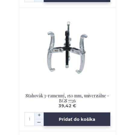
Sťahovák 3-ramenný, 150 mm, univerzálne -
BGS 7726
39,42 €
Pridať do košíka