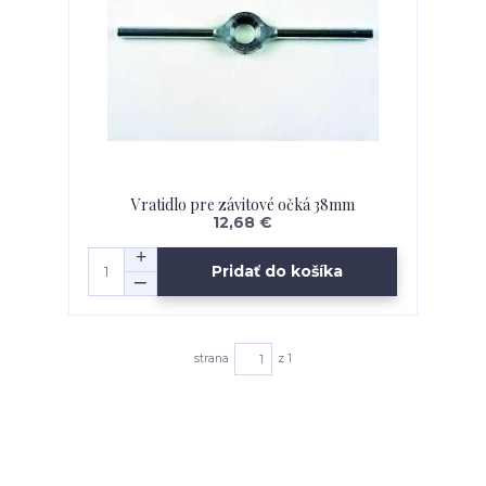
Vratidlo pre závitové očká 38mm
12,68 €
Pridať do košíka
strana
z 1