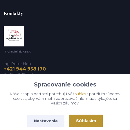
Kontakty
mojadielnicka.sk
Ing. Peter Herc
+421 944 958 170
Po-Pia, 8-18 hod.
Spracovanie cookies
infomojadielnicka@gmail.com
Náš e-shop a partneri potrebujú Váš
súhlas
s použitím súborov
cookies, aby Vám mohli zobrazovať informácie týkajúce sa
Vašich záujmov.
Súhlasím
Nastavenia