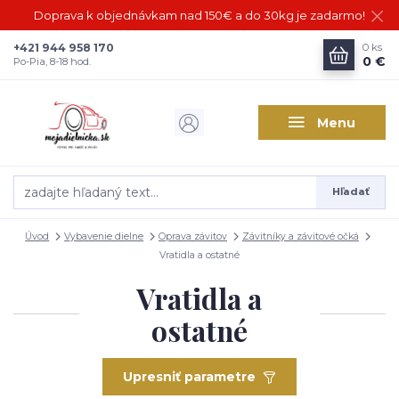
Doprava k objednávkam nad 150€ a do 30kg je zadarmo!
+421 944 958 170
0
ks
0 €
Po-Pia, 8-18 hod.
Menu
Hľadať
Úvod
Vybavenie dielne
Oprava závitov
Závitníky a závitové očká
Vratidla a ostatné
Vratidla a
ostatné
Upresniť parametre