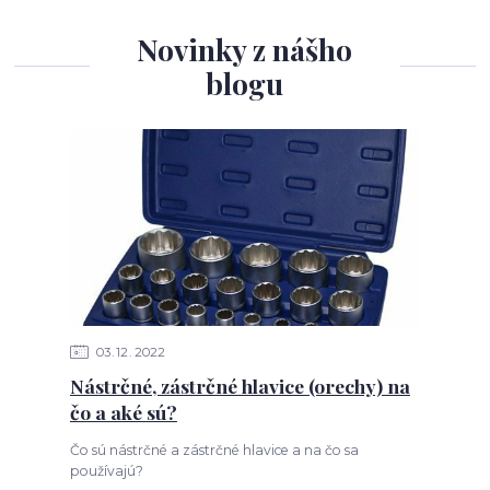
Novinky z nášho
blogu
03
12
2022
Nástrčné, zástrčné hlavice (orechy) na
čo a aké sú?
Čo sú nástrčné a zástrčné hlavice a na čo sa
používajú?