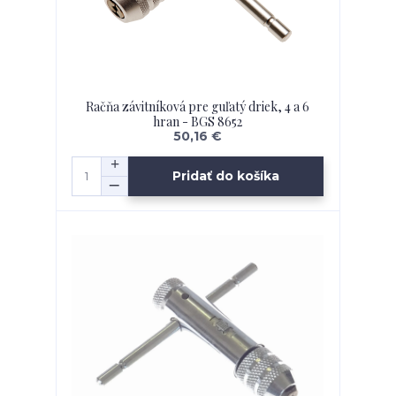
Račňa závitníková pre guľatý driek, 4 a 6
hran - BGS 8652
50,16 €
Pridať do košíka