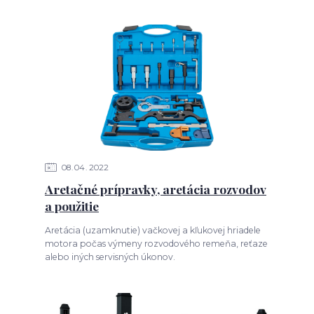
08
04
2022
Aretačné prípravky, aretácia rozvodov
a použitie
Aretácia (uzamknutie) vačkovej a kľukovej hriadele
motora počas výmeny rozvodového remeňa, reťaze
alebo iných servisných úkonov.