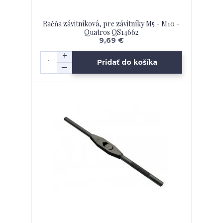
Račňa závitníková, pre závitníky M5 - M10 -
Quatros QS14662
9,69 €
Pridať do košíka