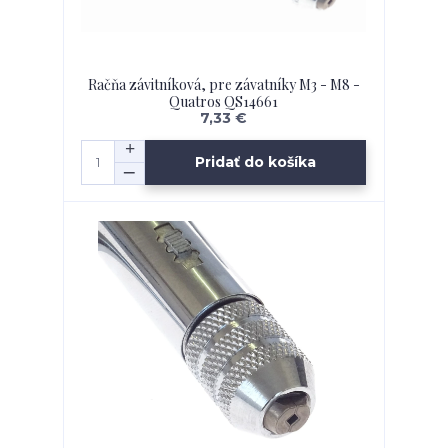
Račňa závitníková, pre závatníky M3 - M8 -
Quatros QS14661
7,33 €
Pridať do košíka