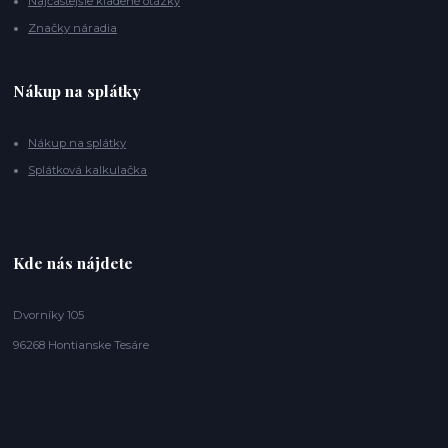
Najčastejšie kladené otázky
Značky náradia
Nákup na splátky
Nákup na splátky
Splátková kalkulačka
Kde nás nájdete
Dvorníky 105
96268 Hontianske Tesáre