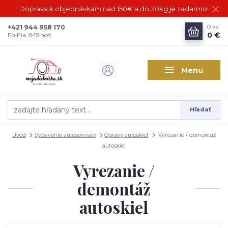
Doprava k objednávkam nad 150€ a do 30kg je zadarmo!
+421 944 958 170
0
ks
0 €
Po-Pia, 8-18 hod.
Menu
Hľadať
Úvod
Vybavenie autoservisov
Opravy autoskiel
Vyrezanie / demontáž
autoskiel
Vyrezanie /
demontáž
autoskiel