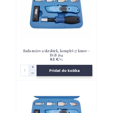
Sada nožov a škrabiek, komplet 27 kusov -
BGS 364
62 €
/
ks
Pridať do košíka