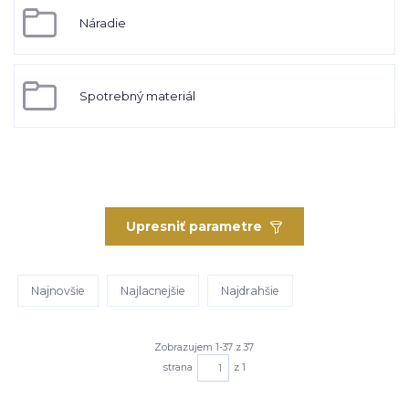
Náradie
Spotrebný materiál
Upresniť parametre
Najnovšie
Najlacnejšie
Najdrahšie
Zobrazujem 1-37 z 37
strana
z 1