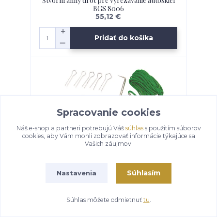
Štvorhranný drôt pre vyrezávanie autoskiel
BGS 8006
55,12 €
Pridať do košíka
Spracovanie cookies
Náš e-shop a partneri potrebujú Váš
súhlas
s použitím súborov
cookies, aby Vám mohli zobrazovať informácie týkajúce sa
Vašich záujmov.
Súhlasím
Nastavenia
Súprava na montáž autosklá - JONNESWAY
Súhlas môžete odmietnuť
tu
.
AB010001
73,32 €