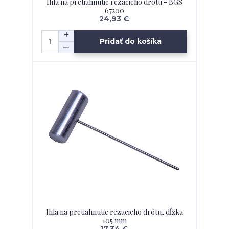
Ihla na pretiahnutie rezacieho drôtu - BGS
67200
24,93 €
Pridať do košíka
Ihla na pretiahnutie rezacieho drôtu, dĺžka
105 mm
17,34 €