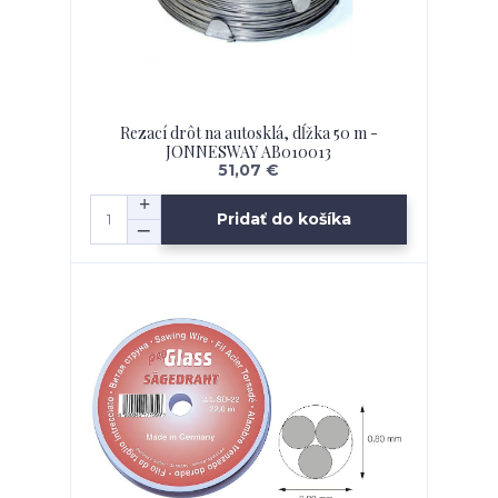
Rezací drôt na autosklá, dĺžka 50 m -
JONNESWAY AB010013
51,07 €
Pridať do košíka