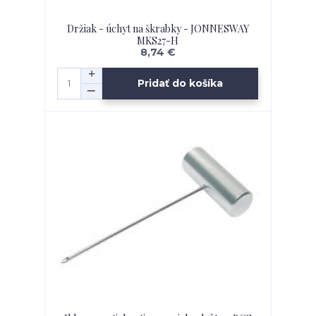
Držiak - úchyt na škrabky - JONNESWAY
MKS27-H
8,74 €
Pridať do košíka