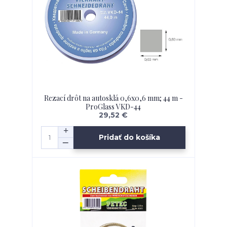
Rezací drôt na autosklá 0,6x0,6 mm; 44 m -
ProGlass VKD-44
29,52 €
Pridať do košíka