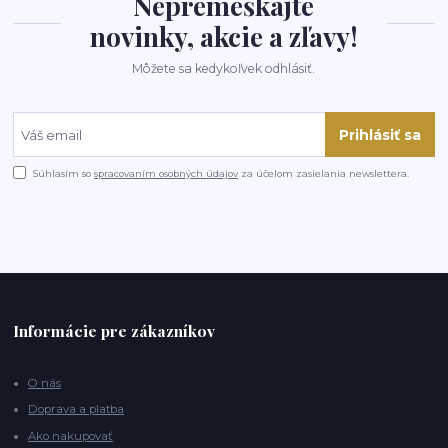
Nepremeškajte
novinky, akcie a zľavy!
Môžete sa kedykoľvek odhlásiť.
Prihlásiť sa
Súhlasím so
spracovaním osobných údajov
za účelom zasielania newslettera.
Informácie pre zákazníkov
O nás
Doprava a platba
Ako nakupovať