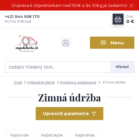
Doprava k objednávkam nad 150€ a do 30kg je zadarmo!
+421 944 958 170
0
ks
0 €
Po-Pia, 8-18 hod.
Menu
Hľadať
Úvod
Vybavenie dielne
Hygiena a upratovanie
Zimná údržba
Zimná údržba
Upresniť parametre
Najnovšie
Najlacnejšie
Najdrahšie