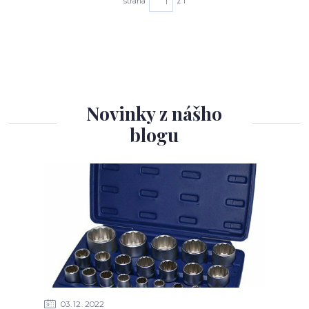
strana
z 1
Novinky z nášho
blogu
03
12
2022