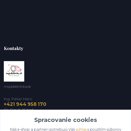
Kontakty
mojadielnicka.sk
Ing. Peter Herc
+421 944 958 170
Po-Pia, 8-18 hod.
Spracovanie cookies
infomojadielnicka@gmail.com
Náš e-shop a partneri potrebujú Váš
súhlas
s použitím súborov