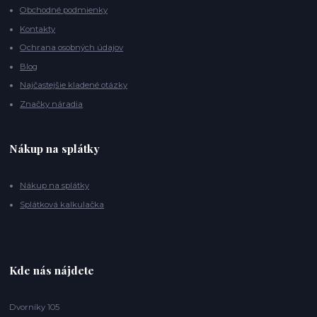
Obchodné podmienky
Kontakty
Ochrana osobných údajov
Blog
Najčastejšie kladené otázky
Značky náradia
Nákup na splátky
Nákup na splátky
Splátková kalkulačka
Kde nás nájdete
Dvorníky 105