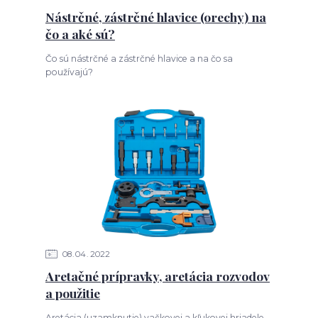
Nástrčné, zástrčné hlavice (orechy) na
čo a aké sú?
Čo sú nástrčné a zástrčné hlavice a na čo sa
používajú?
08
04
2022
Aretačné prípravky, aretácia rozvodov
a použitie
Aretácia (uzamknutie) vačkovej a kľukovej hriadele