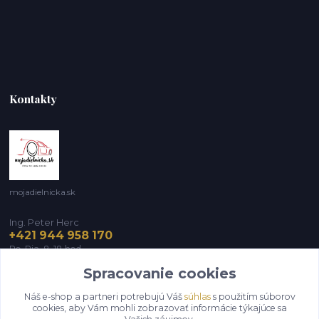
Kontakty
mojadielnicka.sk
Ing. Peter Herc
+421 944 958 170
Po-Pia, 8-18 hod.
Spracovanie cookies
infomojadielnicka@gmail.com
Náš e-shop a partneri potrebujú Váš
súhlas
s použitím súborov
cookies, aby Vám mohli zobrazovať informácie týkajúce sa