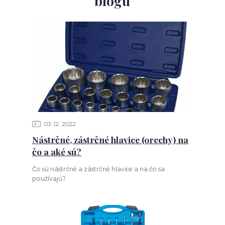
blogu
03
12
2022
Nástrčné, zástrčné hlavice (orechy) na
čo a aké sú?
Čo sú nástrčné a zástrčné hlavice a na čo sa
používajú?