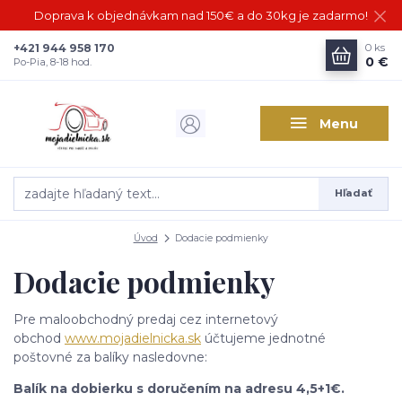
Doprava k objednávkam nad 150€ a do 30kg je zadarmo!
+421 944 958 170
0
ks
0 €
Po-Pia, 8-18 hod.
Menu
Hľadať
Úvod
Dodacie podmienky
Dodacie podmienky
Pre maloobchodný predaj cez internetový
obchod
www.mojadielnicka.sk
účtujeme jednotné
poštovné za balíky nasledovne:
Balík na dobierku s doručením na adresu 4,5+1€.