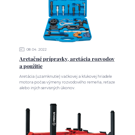
08
04
2022
Aretačné prípravky, aretácia rozvodov
a použitie
Aretácia (uzamknutie) vačkovej a kľukovej hriadele
motora počas výmeny rozvodového remeňa, reťaze
alebo iných servisných úkonov.