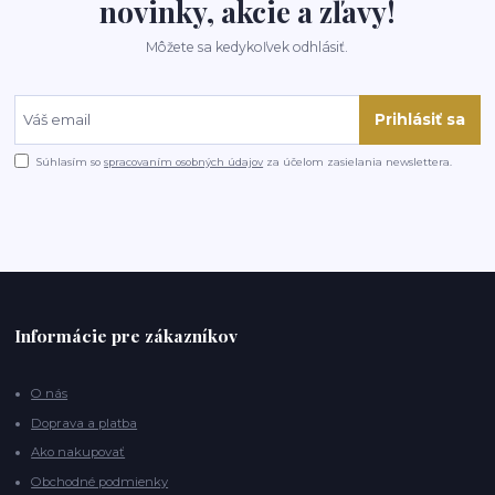
novinky, akcie a zľavy!
Môžete sa kedykoľvek odhlásiť.
Prihlásiť sa
Súhlasím so
spracovaním osobných údajov
za účelom zasielania newslettera.
Informácie pre zákazníkov
O nás
Doprava a platba
Ako nakupovať
Obchodné podmienky