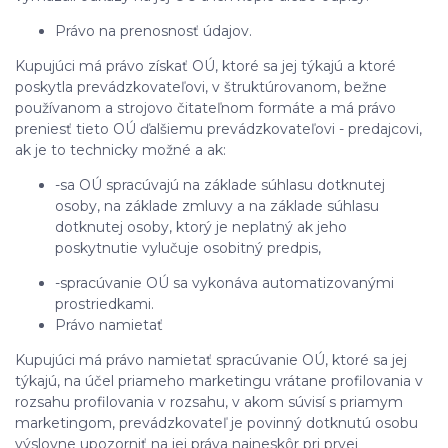
Právo na prenosnosť údajov.
Kupujúci má právo získať OÚ, ktoré sa jej týkajú a ktoré
poskytla prevádzkovateľovi, v štruktúrovanom, bežne
používanom a strojovo čitateľnom formáte a má právo
preniesť tieto OÚ ďalšiemu prevádzkovateľovi - predajcovi,
ak je to technicky možné a ak:
-sa OÚ spracúvajú na základe súhlasu dotknutej
osoby, na základe zmluvy a na základe súhlasu
dotknutej osoby, ktorý je neplatný ak jeho
poskytnutie vylučuje osobitný predpis,
-spracúvanie OÚ sa vykonáva automatizovanými
prostriedkami.
Právo namietať
Kupujúci má právo namietať spracúvanie OÚ, ktoré sa jej
týkajú, na účel priameho marketingu vrátane profilovania v
rozsahu profilovania v rozsahu, v akom súvisí s priamym
marketingom, prevádzkovateľ je povinný dotknutú osobu
výslovne upozorniť na jej práva najneskôr pri prvej