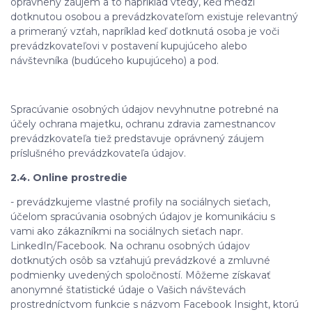
oprávnený záujem a to napríklad vtedy, keď medzi
dotknutou osobou a prevádzkovateľom existuje relevantný
a primeraný vzťah, napríklad keď dotknutá osoba je voči
prevádzkovateľovi v postavení kupujúceho alebo
návštevníka (budúceho kupujúceho) a pod.
Spracúvanie osobných údajov nevyhnutne potrebné na
účely ochrana majetku, ochranu zdravia zamestnancov
prevádzkovateľa tiež predstavuje oprávnený záujem
príslušného prevádzkovateľa údajov.
2.4. Online prostredie
- prevádzkujeme vlastné profily na sociálnych sieťach,
účelom spracúvania osobných údajov je komunikáciu s
vami ako zákazníkmi na sociálnych sieťach napr.
LinkedIn/Facebook. Na ochranu osobných údajov
dotknutých osôb sa vzťahujú prevádzkové a zmluvné
podmienky uvedených spoločností. Môžeme získavať
anonymné štatistické údaje o Vašich návštevách
prostredníctvom funkcie s názvom Facebook Insight, ktorú