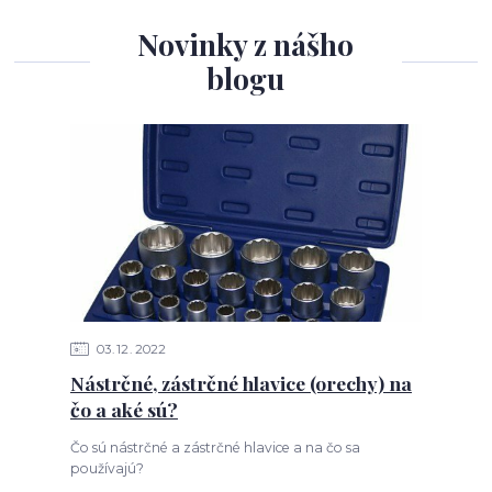
Novinky z nášho
blogu
03
12
2022
Nástrčné, zástrčné hlavice (orechy) na
čo a aké sú?
Čo sú nástrčné a zástrčné hlavice a na čo sa
používajú?