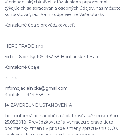
V prípade, akýchkoľvek otázok alebo pripomienok
týkajúcich sa spracovania osobných údajov, nás môžete
kontaktovať, radi Vám zodpovieme Vaše otázky.
Kontaktné údaje prevádzkovateľa:
HERC TRADE s.r.o,
Sídlo: Dvorníky 105, 962 68 Hontianske Tesáre
Kontaktné údaje:
e – mail:
infomojadielnicka@gmail.com
Kontakt: 0944 958 170
14 ZÁVEREČNÉ USTANOVENIA
Tieto informácie nadobúdajú platnosť a účinnosť dňom
25.05.2018. Prevádzkovateľ si vyhradzuje právo tieto
podmienky zmeniť v prípade zmeny spracúvania OÚ v
spoločnosti a v prípade legislatívnej zmeny.