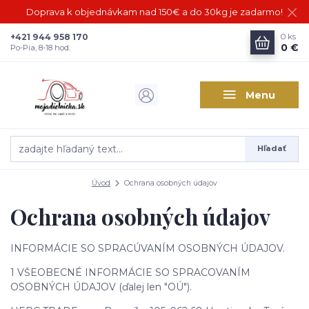
Doprava k objednávkam nad 150€ a do 30kg je zadarmo!
+421 944 958 170
0
ks
0 €
Po-Pia, 8-18 hod.
Menu
Hľadať
Úvod
Ochrana osobných údajov
Ochrana osobných údajov
INFORMÁCIE SO SPRACÚVANÍM OSOBNÝCH ÚDAJOV.
1 VŠEOBECNÉ INFORMÁCIE SO SPRACOVANÍM
OSOBNÝCH ÚDAJOV (ďalej len "OÚ").