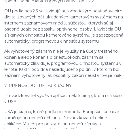
splnení účelu marketingových aktivít ods. 2.2.
OÚ podľa ods.2.3 sa likvidujú automatickým odstraňovaním
digitalizovaných dát ukladaných kamerovým systémom na
internom záznamovom médiu, súčasťou ktorých sú aj
osobné údaje bez zásahu oprávnenej osoby. Likvidácia OÚ
získaných činnosťou kamerového systému je zabezpečená
automaticky, programovou činnosťou systému.
Ak vyhotovený záznam nie je využitý na účely trestného
konania alebo konania o priestupkoch, záznam sa
automaticky zlikviduje, programovou činnosťou systému v
lehote 10 dní odo dňa nasledujúceho po dni, v ktorom bol
záznam vyhotovený, ak osobitný zákon neustanovuje inak.
7. PRENOS DO TRETEJ KRAJINY
Prevádzkovateľ využíva aplikáciu Mailchimp, ktorá má sídlo
v USA.
USA je krajina, ktoré podľa rozhodnutia Európskej komisie
zaručuje primeranú ochranu. Prevádzkovateľ online
aplikácie Mailchipm poskytol primeranú záruky a