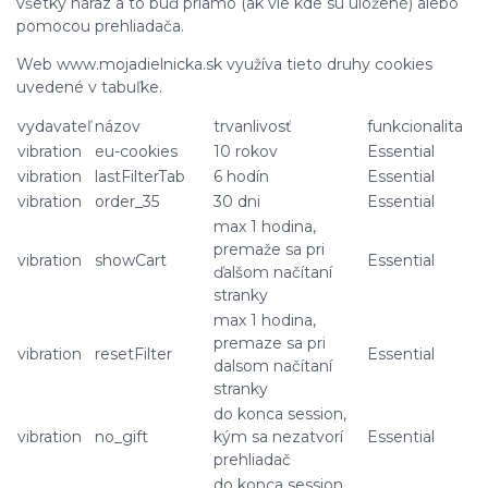
všetky naraz a to buď priamo (ak vie kde sú uložené) alebo
pomocou prehliadača.
Web www.mojadielnicka.sk využíva tieto druhy cookies
uvedené v tabuľke.
vydavateľ
názov
trvanlivosť
funkcionalita
vibration
eu-cookies
10 rokov
Essential
vibration
lastFilterTab
6 hodín
Essential
vibration
order_35
30 dni
Essential
max 1 hodina,
premaže sa pri
vibration
showCart
Essential
ďalšom načítaní
stranky
max 1 hodina,
premaze sa pri
vibration
resetFilter
Essential
dalsom načítaní
stranky
do konca session,
vibration
no_gift
kým sa nezatvorí
Essential
prehliadač
do konca session,