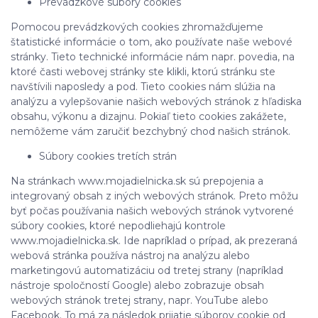
Prevádzkové súbory cookies
Pomocou prevádzkových cookies zhromažďujeme
štatistické informácie o tom, ako používate naše webové
stránky. Tieto technické informácie nám napr. povedia, na
ktoré časti webovej stránky ste klikli, ktorú stránku ste
navštívili naposledy a pod. Tieto cookies nám slúžia na
analýzu a vylepšovanie našich webových stránok z hľadiska
obsahu, výkonu a dizajnu. Pokiaľ tieto cookies zakážete,
nemôžeme vám zaručiť bezchybný chod našich stránok.
Súbory cookies tretích strán
Na stránkach www.mojadielnicka.sk sú prepojenia a
integrovaný obsah z iných webových stránok. Preto môžu
byť počas používania našich webových stránok vytvorené
súbory cookies, ktoré nepodliehajú kontrole
www.mojadielnicka.sk. Ide napríklad o prípad, ak prezeraná
webová stránka používa nástroj na analýzu alebo
marketingovú automatizáciu od tretej strany (napríklad
nástroje spoločností Google) alebo zobrazuje obsah
webových stránok tretej strany, napr. YouTube alebo
Facebook. To má za následok prijatie súborov cookie od