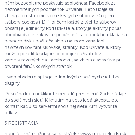
nám bezodplatne poskytuje spoločnosť Facebook za
nezmeniteľných podmienok užívania. Tieto údaje sa
zbierajú prostredníctvom skrytých súborov (ďalej len
„súbory cookies (ID)“), pričom každý z týchto súborov
obsahuje jedinečný kód užívateľa, ktorý je aktívny počas
obdobia dvoch rokov, a spoločnosť Facebook ho ukladá na
pevnom disku počítača alebo na inom zariadení
návštevníkov fanúšikovskej stránky. Kód užívateľa, ktorý
možno priradiť k údajom o pripojení užívateľov
zaregistrovaných na Facebooku, sa zbiera a spracúva pri
otvorení fanúšikovských stránok.
- web obsahuje aj loga jednotlivých sociálnych sietí tzv.
pluginy.
Pokiaľ na logá nekliknete nebudú prenesené žiadne údaje
do sociálnych sietí. Kliknutím na tieto logá akceptujete
komunikáciu so servermi sociálnej siete, čím vytvoríte
odkaz.
3 REGISTRÁCIA
Kupujúci má možnosť sa na stránke www.mojadielnicka.sk