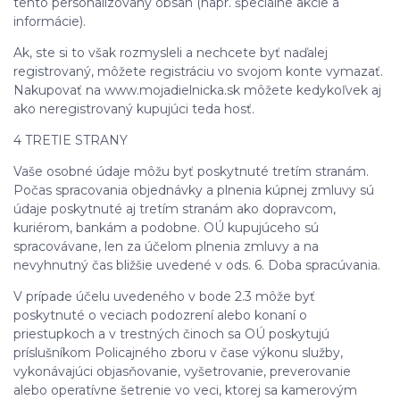
tento personalizovaný obsah (napr. špeciálne akcie a
informácie).
Ak, ste si to však rozmysleli a nechcete byť naďalej
registrovaný, môžete registráciu vo svojom konte vymazať.
Nakupovať na www.mojadielnicka.sk môžete kedykoľvek aj
ako neregistrovaný kupujúci teda hosť.
4 TRETIE STRANY
Vaše osobné údaje môžu byť poskytnuté tretím stranám.
Počas spracovania objednávky a plnenia kúpnej zmluvy sú
údaje poskytnuté aj tretím stranám ako dopravcom,
kuriérom, bankám a podobne. OÚ kupujúceho sú
spracovávane, len za účelom plnenia zmluvy a na
nevyhnutný čas bližšie uvedené v ods. 6. Doba spracúvania.
V prípade účelu uvedeného v bode 2.3 môže byť
poskytnuté o veciach podozrení alebo konaní o
priestupkoch a v trestných činoch sa OÚ poskytujú
príslušníkom Policajného zboru v čase výkonu služby,
vykonávajúci objasňovanie, vyšetrovanie, preverovanie
alebo operatívne šetrenie vo veci, ktorej sa kamerovým