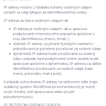
IP adresu možno z hľadiska ochrany osobných údajov
označiť za údaj týkajúci sa identifikovateľnej osoby.
IP adresa sa stáva osobným údajom ak:
IP adresa je osobným údajom, ak ju spracúva
poskytovateľ internetového pripojenia spoločne s
inou identifikáciou (meno, email…).
statické IP adresy využívané fyzickými osobami /
jednotlivcami je potrebné považovať za osobné údaje.
dynamická IP adresa bude považovaná za osobný
údaj v prípade, keď poskytovateľ online služieb bude
spracúvať spoločne s dynamickou IP adresou aj ďalšie
identifikátory považované za osobné údaje (napr.
meno, priezvisko, mail a pod.).
V prípade uchovávania IP adresy na webovom sídle (napr.
redakčný systém WordPress pri komentároch) je nutné
zvoliť vhodný účel spracovania alebo použiť
pseudonymizáciu.
10. BEZPEČNY PRENOS ÚDAJOV