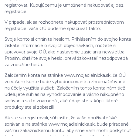
registrovať. Kupujúcemu je umožnené nakupovať aj bez
registrácie.
V prípade, ak sa rozhodnete nakupovať prostredníctvom
registrácie, vaše OÚ budeme spracúvať takto:
Svoje konto si chránite heslom. Prihlásením do svojho konta
získate informácie o svojich objednávkach, môžete si
upravovať svoje OÚ, ako nastavenie zasielania newslettra.
Prosím, chráňte svoje heslo, prevádzkovateľ nezodpovedá
za zneužitie hesla.
Založením konta na stránke www.mojadielnicka.sk, že OÚ
vo vašom konte bude vyhodnocované a zhromažďované
na účely využitia služieb. Založením tohto konta nám tiež
udeľujete súhlas na vyhodnocovanie a vášho nákupného
správania sa to znamená , aké údaje ste si kúpili, ktoré
produkty ste si zobrazili.
Ak ste sa registrovali, súhlasíte, že vaše používateľské
správanie na stránke www.mojadielnicka.sk, bude priradené
vášmu zákazníckemu kontu, aby sme vám mohli poskytnúť