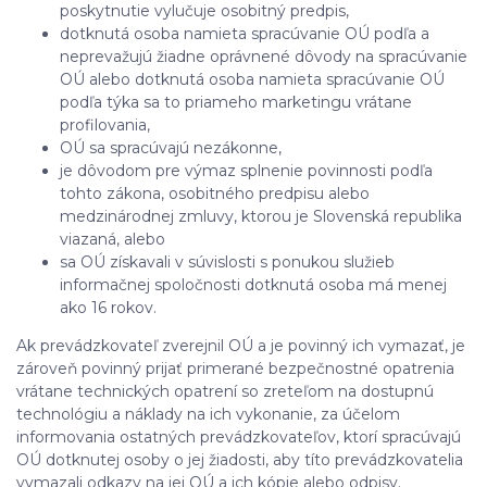
poskytnutie vylučuje osobitný predpis,
dotknutá osoba namieta spracúvanie OÚ podľa a
neprevažujú žiadne oprávnené dôvody na spracúvanie
OÚ alebo dotknutá osoba namieta spracúvanie OÚ
podľa týka sa to priameho marketingu vrátane
profilovania,
OÚ sa spracúvajú nezákonne,
je dôvodom pre výmaz splnenie povinnosti podľa
tohto zákona, osobitného predpisu alebo
medzinárodnej zmluvy, ktorou je Slovenská republika
viazaná, alebo
sa OÚ získavali v súvislosti s ponukou služieb
informačnej spoločnosti dotknutá osoba má menej
ako 16 rokov.
Ak prevádzkovateľ zverejnil OÚ a je povinný ich vymazať, je
zároveň povinný prijať primerané bezpečnostné opatrenia
vrátane technických opatrení so zreteľom na dostupnú
technológiu a náklady na ich vykonanie, za účelom
informovania ostatných prevádzkovateľov, ktorí spracúvajú
OÚ dotknutej osoby o jej žiadosti, aby títo prevádzkovatelia
vymazali odkazy na jej OÚ a ich kópie alebo odpisy.