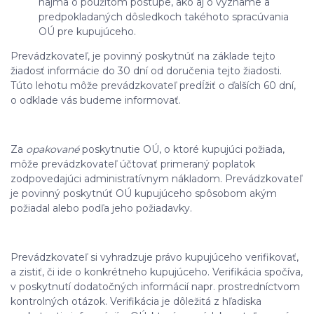
najmä o použitom postupe, ako aj o význame a
predpokladaných dôsledkoch takéhoto spracúvania
OÚ pre kupujúceho.
Prevádzkovateľ, je povinný poskytnúť na základe tejto
žiadosť informácie do 30 dní od doručenia tejto žiadosti.
Túto lehotu môže prevádzkovateľ predĺžiť o ďalších 60 dní,
o odklade vás budeme informovať.
Za
opakované
poskytnutie OÚ, o ktoré kupujúci požiada,
môže prevádzkovateľ účtovať primeraný poplatok
zodpovedajúci administratívnym nákladom. Prevádzkovateľ
je povinný poskytnúť OÚ kupujúceho spôsobom akým
požiadal alebo podľa jeho požiadavky.
Prevádzkovateľ si vyhradzuje právo kupujúceho verifikovať,
a zistiť, či ide o konkrétneho kupujúceho. Verifikácia spočíva,
v poskytnutí dodatočných informácií napr. prostredníctvom
kontrolných otázok. Verifikácia je dôležitá z hľadiska