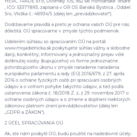
HERC TRADE s.r.o, Dvorníky 105, 962 68 Hontianske Tesáre
, IČO: 53377893, zapísaná v OR OS Banská Bystrica , Oddiel:
Sro, Vložka č.:
48934/S
(ďalej len „prevádzkovateľ“).
Dodržiavame pravidlá a preto je ochrana vašich OÚ pre nás
dôležitá. OÚ spracúvame v zmysle týchto podmienok.
Udelením súhlasu so spracúvaním OÚ na portáli
www.mojadielnicka.sk poskytujete súhlas vážny a slobodne
daný, konkrétny, informovaný a jednoznačný prejav vôle
dotknutej osoby (kupujúceho) vo forme jednoznačne
potvrdzujúceho úkonu v zmysle nariadenie nariadenia
európskeho parlamentu a rady (EÚ) 2016/679, z 27. apríla
2016 o ochrane fyzických osôb pri spracúvaní osobných
údajov a o voľnom pohybe takýchto údajov, a tiež podľa
ustanovenia zákona č. 18/2018 Z. z, z 29. novembra 2017 o
ochrane osobných údajov a o zmene a doplnení niektorých
zákonovv platnom znení prevádzkovateľovi (ďalej len
„GDPR a ZÁKON“).
2 ÚČEL SPRACÚVANIA OÚ
Ak, ste nám poskytli OÚ, budú použité na nasledovné účely: