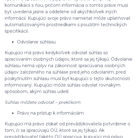
komunikácii s ňou, pričom informácia o tomto práve musí
byť uvedená jasne a oddelene od akýchkoľvek iných
informácií. Kupujúci svoje právo namietať môže uplatňovať
automatizovanými prostriedkami s použitím technických
špecifikácií.
Odvolanie súhlasu
Kupujúci má právo kedykoľvek odvolať súhlas so
spracovaním osobných údajov, ktoré sa jej týkajú. Odvolanie
súhlasu nemá vplyv na zákonnosť spracúvania osobných
údajov založeného na súhlase pred jeho odvolaním; pred
poskytnutím súhlasu musí byť kupujúci o tejto skutočnosti
informovaný. Kupujúci môže súhlas odvolať rovnakým
spôsobom, akým súhlas udelil.
Súhlas môžete odvolať – preklikom
Právo na prístup k informáciám.
Kupujúci má právo získať od prevádzkovateľa potvrdenie o
tom, či sa spracúvajú OÚ, ktoré sa jej týkajú. Ak
prevádzkovateľ takéto OÚ spracúva, kupujúci má právo