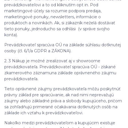
prevádzkovateľovi a to od kliknutím opt in. Pod
marketingové účely sa rozumie podpora predaja,
marketingové ponuky, newsletters, informácie o
produktoch a novinkách. Ak, si zákazník neželá dostávať
tieto ponuky, jednoducho sa odhlási (v správe svojho
konta).
Prevádzkovateľ spracúva OÚ na základe súhlasu dotknutej
osoby (čl. 6/1/a GDPR a ZÁKONA).
2. 3 Nákup je možné zrealizovať aj v showroome
prevádzkovateľa. Prevádzkovateľ spracúva OÚ - získané
zkamerového záznamuna základe oprávneného záujmu
prevádzkovateľa.
Tieto oprávnené záujmy prevádzkovateľa môžu poskytnúť
právny základ pre spracúvanie, ak nad nimi neprevažujú
záujmy alebo základné práva a slobody kupujúceho, pričom
sa zohľadňujú primerané očakávania dotknutých osôb na
základe ich vzťahu k prevádzkovateľovi.
Nakoľko medzi prevádzkovateľom a kupujúcim existuje