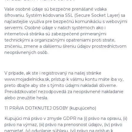
Vaše osobné údaje sú bezpečne prenášané vďaka
šifrovaniu. Systém kódovania SSL (Secure Socket Layer) sa
najčastejšie využíva pre bezpečnú komunikáciu s webovými
servermi. Osobné údaje v našich systémoch ako i
internetová stránka sú zabezpečené primeranými
technickými a organizačnými opatreniami proti strate,
zničeniu, zmene a ďalšiemu šíreniu údajov prostredníctvom
neoprávnených osôb.
V prípade, ak ste i registrovaný na našej stránke
www.mojadielnicka.sk, prístup k vášmu kontu máte iba vy,
preto dbajte aby ste s týmito údajmi nakladali dôverne.
Prevádzkovateľ nezodpovedá za neoprávnené nakladanie
alebo zneužitie hesla.
11 PRÁVA DOTKNUTEJ OSOBY (kupujúceho)
Kupujúci má právo v zmysle GDPR na (i) právo na opravu, (ii)
právo na výmaz, (iii) právo na prenosnosť údajov, (iv) právo
namietať, (v) odvolanie súhlasu, (vi) právo na prístup k