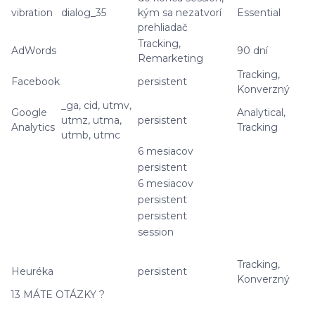
vibration
dialog_35
kým sa nezatvorí
Essential
prehliadač
Tracking,
AdWords
90 dní
Remarketing
Tracking,
Facebook
persistent
Konverzný
_ga, cid, utmv,
Google
Analytical,
utmz, utma,
persistent
Analytics
Tracking
utmb, utmc
6 mesiacov
persistent
6 mesiacov
persistent
persistent
session
Tracking,
Heuréka
persistent
Konverzný
13 MÁTE OTÁZKY ?