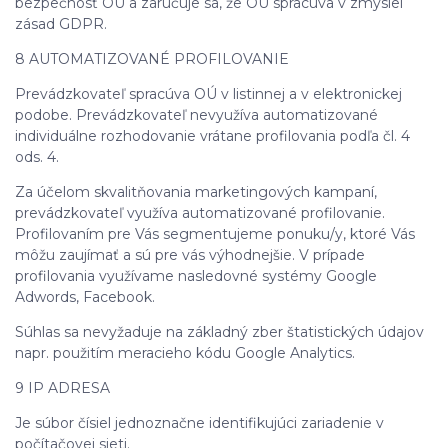
bezpečnosť OÚ a zaručuje sa, že OÚ spracúva v zmyslel
zásad GDPR.
8 AUTOMATIZOVANÉ PROFILOVANIE
Prevádzkovateľ spracúva OÚ v listinnej a v elektronickej
podobe. Prevádzkovateľ nevyužíva automatizované
individuálne rozhodovanie vrátane profilovania podľa čl. 4
ods. 4.
Za účelom skvalitňovania marketingových kampaní,
prevádzkovateľ využíva automatizované profilovanie.
Profilovaním pre Vás segmentujeme ponuku/y, ktoré Vás
môžu zaujímať a sú pre vás výhodnejšie. V prípade
profilovania využívame nasledovné systémy Google
Adwords, Facebook.
Súhlas sa nevyžaduje na základný zber štatistických údajov
napr. použitím meracieho kódu Google Analytics.
9 IP ADRESA
Je súbor čísiel jednoznačne identifikujúci zariadenie v
počítačovej sieti.