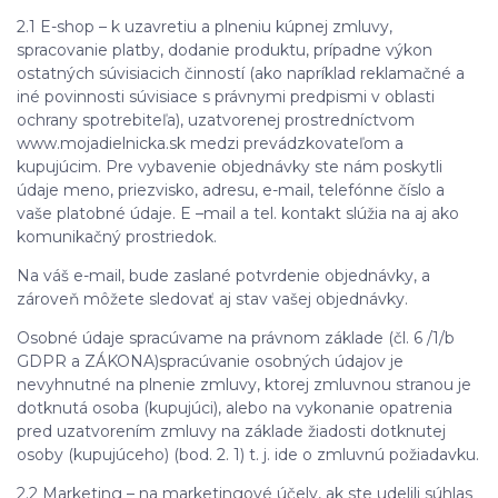
2.1 E-shop – k uzavretiu a plneniu kúpnej zmluvy,
spracovanie platby, dodanie produktu, prípadne výkon
ostatných súvisiacich činností (ako napríklad reklamačné a
iné povinnosti súvisiace s právnymi predpismi v oblasti
ochrany spotrebiteľa), uzatvorenej prostredníctvom
www.mojadielnicka.sk medzi prevádzkovateľom a
kupujúcim. Pre vybavenie objednávky ste nám poskytli
údaje meno, priezvisko, adresu, e-mail, telefónne číslo a
vaše platobné údaje. E –mail a tel. kontakt slúžia na aj ako
komunikačný prostriedok.
Na váš e-mail, bude zaslané potvrdenie objednávky, a
zároveň môžete sledovať aj stav vašej objednávky.
Osobné údaje spracúvame na právnom základe (čl. 6 /1/b
GDPR a ZÁKONA)spracúvanie osobných údajov je
nevyhnutné na plnenie zmluvy, ktorej zmluvnou stranou je
dotknutá osoba (kupujúci), alebo na vykonanie opatrenia
pred uzatvorením zmluvy na základe žiadosti dotknutej
osoby (kupujúceho) (bod. 2. 1) t. j. ide o zmluvnú požiadavku.
2.2 Marketing – na marketingové účely, ak ste udelili súhlas