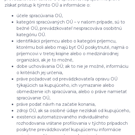
získať prístup k týmto OÚ a informácie o:
účele spracúvania OÚ,
kategórii spracúvaných OÚ – v našom prípade, sú to
bežné OÚ, prevádzkovateľ nespracováva osobitnú
kategóriu OÚ.
identifikácii príjemcu alebo o kategórii príjemcu,
ktorému boli alebo majú byť OÚ poskytnuté, najmä o
príjemcovi v tretej krajine alebo o medzinárodnej
organizácii, ak je to možné,
dobe uchovávania OÚ; ak to nie je možné, informáciu
o kritériách jej určenia,
práve požadovať od prevádzkovateľa opravu OÚ
týkajúcich sa kupujúceho, ich vymazanie alebo
obmedzenie ich spracúvania, alebo o práve namietať
spracúvanie OÚ,
práve podať návrh na začatie konania,
zdroji OÚ, ak sa osobné údaje nezískali od kupujúceho,
existencii automatizovaného individuálneho
rozhodovania vrátane profilovania v týchto prípadoch
poskytne prevádzkovateľ kupujúcemu informácie