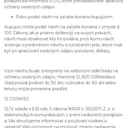
poskytnutia informácií o OÚ, ktoré prevádzkovateľ spracúva
ochrany osobných údajov.
Právo podať návrh na začatie konania kupujúcim.
Kupujúci môže podať návrh na začatie konania v zmysle §
100 Zákona, ak je priamo dotknutý na svojich právach,
návrh musí obsahovať kto ho podáva, proti komu návrh
smeruje s predmetom návrhu s označením práv, ktoré mali
byť pri spracúvaní osobných údajov porušené, dôkazy.
Vzor návrhu bude zverejnený na webovom sídleÚradu na
ochranu osobných údajov, Hraničná 12, 820 02Bratislava.
Úrad posúdi podnet do 30 dní, rozhodne do 90 dní alebo
lehotu môže primerane predĺžiť.
12 COOKIES
12.1V súlade s § 55 ods. 5 zákona NRSR č. 351/2011 Z. z. o
elektronických komunikáciách v znení neskorších predpisov
si Vás dovoľujeme informovať o používaní cookies a
upriamiť Vašu pozornosť na možnosť zmeny nastavenia