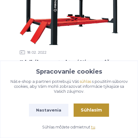
18
02
2022
Zdviháky na auto, ktoré Vám pomôžu s
opravami
Spracovanie cookies
Ako si vybrať správny zdvihák na zdvihnutie a
Náš e-shop a partneri potrebujú Váš
súhlas
s použitím súborov
opravu automobilu?
cookies, aby Vám mohli zobrazovať informácie týkajúce sa
Vašich záujmov.
Súhlasím
Nastavenia
Súhlas môžete odmietnuť
tu
.