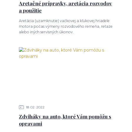
Aretačné prípravky, aretácia rozvodov
a použitie
Aretácia (uzamknutie) vačkovej a kľukovej hriadele
motora počas výmeny rozvodového remeňa, reťaze
alebo iných servisných úkonov.
18
02
2022
Zdviháky na auto, ktoré Vám pomôžu s
opravami