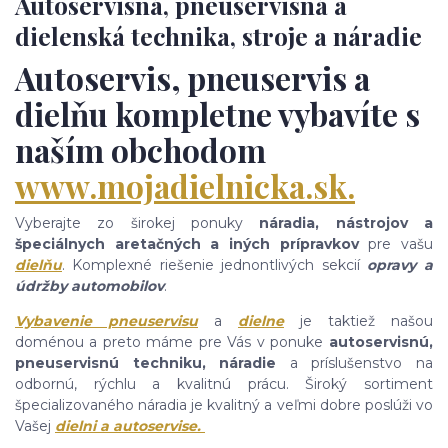
Autoservisná, pneuservisná a
dielenská technika, stroje a náradie
Autoservis, pneuservis a
dielňu kompletne vybavíte s
naším obchodom
www.mojadielnicka.sk.
Vyberajte zo širokej ponuky
náradia, nástrojov a
špeciálnych aretačných a iných prípravkov
pre vašu
dielňu
. Komplexné riešenie jednontlivých sekcií
opravy a
údržby automobilov
.
Vybavenie pneuservisu
a
dielne
je taktiež našou
doménou a preto máme pre Vás v ponuke
autoservisnú,
pneuservisnú techniku, náradie
a príslušenstvo na
odbornú, rýchlu a kvalitnú prácu. Široký sortiment
špecializovaného náradia je kvalitný a veľmi dobre poslúži vo
Vašej
dielni a autoservise.