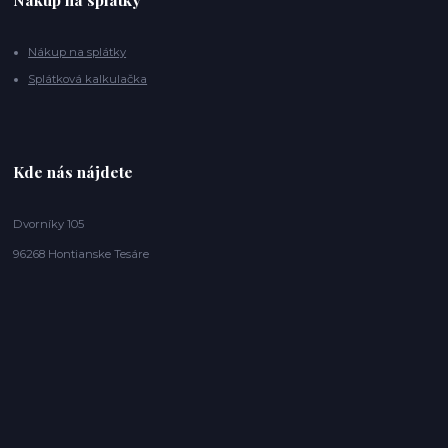
Nákup na splátky
Splátková kalkulačka
Kde nás nájdete
Dvorníky 105
96268 Hontianske Tesáre