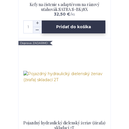
Kefy na čistenie s adaptérom na rázový
uťahovák SATRA S-BK38X
32,50 €
/
ks
Pridať do košíka
Doprava ZADARMO
Pojazdný hydraulický dielenský žeriav (žirafa)
skladací 2T