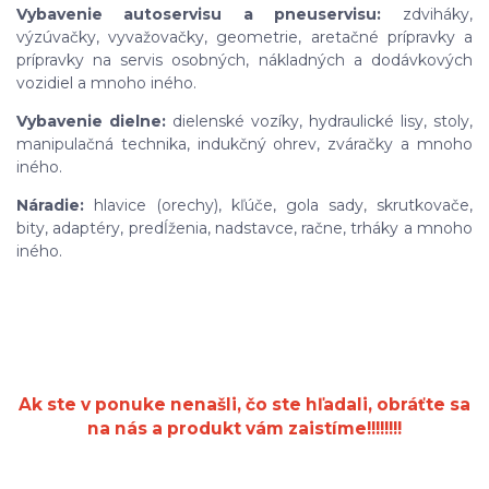
Vybavenie autoservisu a pneuservisu:
zdviháky,
výzúvačky, vyvažovačky, geometrie, aretačné prípravky a
prípravky na servis osobných, nákladných a dodávkových
vozidiel a mnoho iného.
Vybavenie dielne:
dielenské vozíky, hydraulické lisy, stoly,
manipulačná technika, indukčný ohrev, zváračky a mnoho
iného.
Náradie:
hlavice (orechy), kľúče, gola sady, skrutkovače,
bity, adaptéry, predĺženia, nadstavce, račne, trháky a mnoho
iného.
Ak ste v ponuke nenašli, čo ste hľadali, obráťte sa
na nás a produkt vám zaistíme!!!!!!!!