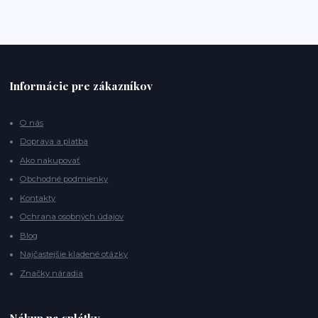
Informácie pre zákazníkov
O nás
Doprava a platba
Ako nakupovať
Obchodné podmienky
Kontakty
Ochrana osobných údajov
Blog
Najčastejšie kladené otázky
Značky náradia
Nákup na splátky