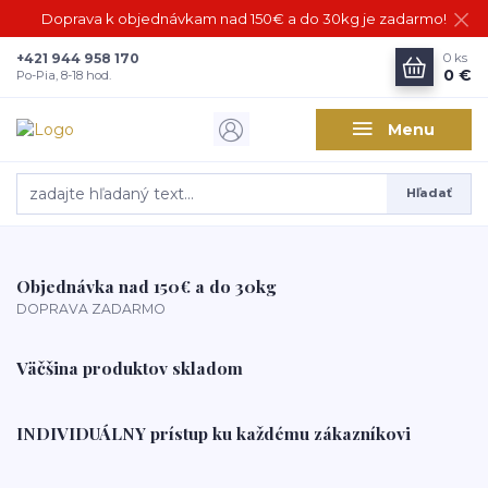
Doprava k objednávkam nad 150€ a do 30kg je zadarmo!
+421 944 958 170
0
ks
0 €
Po-Pia, 8-18 hod.
Menu
Hľadať
Objednávka nad 150€ a do 30kg
DOPRAVA ZADARMO
Väčšina produktov skladom
INDIVIDUÁLNY prístup ku každému zákazníkovi