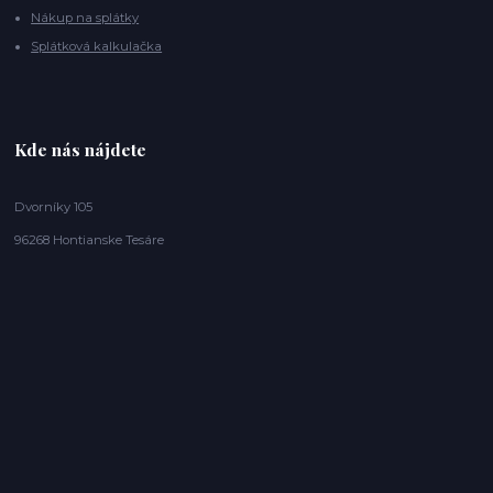
Nákup na splátky
Splátková kalkulačka
Kde nás nájdete
Dvorníky 105
96268 Hontianske Tesáre