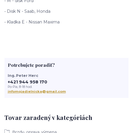
• M - disk Ford
• Disk N - Saab, Honda
• Kladka E - Nissan Maxima
Potrebujete poradiť?
Ing. Peter Herc
+421 944 958 170
Po-Pia, 8-18 hod.
infomojadielnicka@gmail.com
Tovar zaradený v kategóriách
Brzdy- oprava, výmena