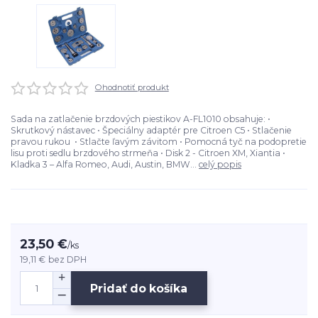
Ohodnotiť produkt
Sada na zatlačenie brzdových piestikov A-FL1010 obsahuje: •
Skrutkový nástavec • Špeciálny adaptér pre Citroen C5 • Stlačenie
pravou rukou • Stlačte ľavým závitom • Pomocná tyč na podopretie
lisu proti sedlu brzdového strmeňa • Disk 2 - Citroen XM, Xiantia •
Kladka 3 – Alfa Romeo, Audi, Austin, BMW...
celý popis
23,50 €
/
ks
19,11 €
bez DPH
Pridať do košíka