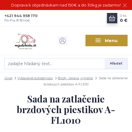
Doprava k objednávkam nad 150€ a do 30kg je zadarmo!
+421 944 958 170
0
ks
0 €
Po-Pia, 8-18 hod.
Menu
Hľadať
Úvod
Vybavenie autoservisov
Brzdy- oprava, výmena
Sada na zatlačenie
brzdových piestikov A-FL1010
Sada na zatlačenie
brzdových piestikov A-
FL1010