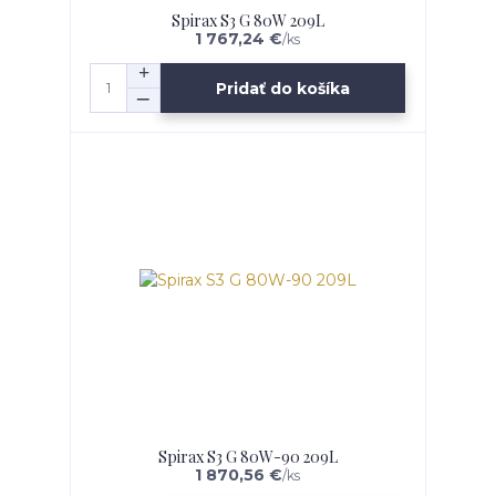
Spirax S3 G 80W 209L
1 767,24 €
/
ks
Pridať do košíka
Spirax S3 G 80W-90 209L
1 870,56 €
/
ks