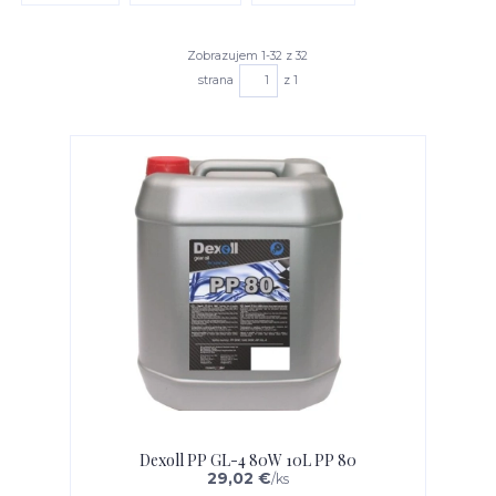
Zobrazujem 1-32 z 32
strana
z 1
Dexoll PP GL-4 80W 10L PP 80
29,02 €
/
ks