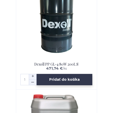
Dexoll PP GL-4 80W 200L S
471,74 €
/
ks
Pridať do košíka