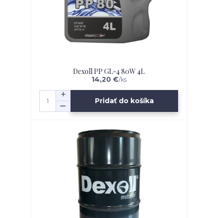
Dexoll PP GL-4 80W 4L
14,20 €
/
ks
Pridať do košíka