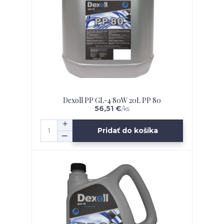
Dexoll PP GL-4 80W 20L PP 80
56,51 €
/
ks
Pridať do košíka