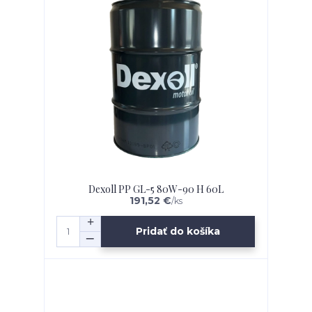
Dexoll PP GL-5 80W-90 H 60L
191,52 €
/
ks
Pridať do košíka