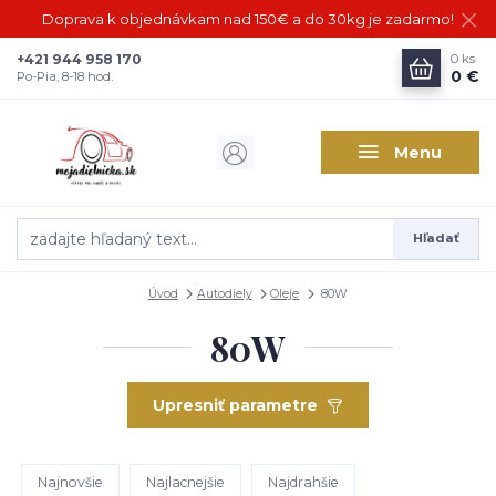
Doprava k objednávkam nad 150€ a do 30kg je zadarmo!
+421 944 958 170
0
ks
0 €
Po-Pia, 8-18 hod.
Menu
Hľadať
Úvod
Autodiely
Oleje
80W
80W
Upresniť parametre
Najnovšie
Najlacnejšie
Najdrahšie