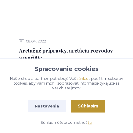
08
04
2022
Aretačné prípravky, aretácia rozvodov
a použitie
Spracovanie cookies
Aretácia (uzamknutie) vačkovej a kľukovej hriadele
motora počas výmeny rozvodového remeňa, reťaze
Náš e-shop a partneri potrebujú Váš
súhlas
s použitím súborov
alebo iných servisných úkonov.
cookies, aby Vám mohli zobrazovať informácie týkajúce sa
Vašich záujmov.
Súhlasím
Nastavenia
Súhlas môžete odmietnuť
tu
.