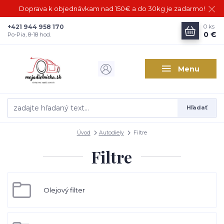
Doprava k objednávkam nad 150€ a do 30kg je zadarmo!
+421 944 958 170
0
ks
0 €
Po-Pia, 8-18 hod.
Menu
Hľadať
Úvod
Autodiely
Filtre
Filtre
Olejový filter