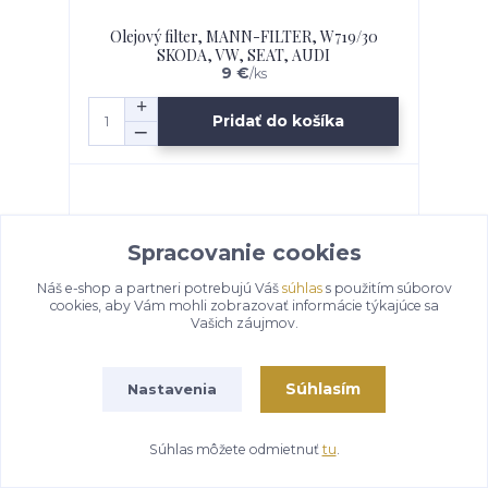
Olejový filter, MANN-FILTER, W719/30
SKODA, VW, SEAT, AUDI
9 €
/
ks
Pridať do košíka
Spracovanie cookies
Náš e-shop a partneri potrebujú Váš
súhlas
s použitím súborov
cookies, aby Vám mohli zobrazovať informácie týkajúce sa
Vašich záujmov.
Súhlasím
Nastavenia
Súhlas môžete odmietnuť
tu
.
Olejový filter, W7058 MANN-FILTER,