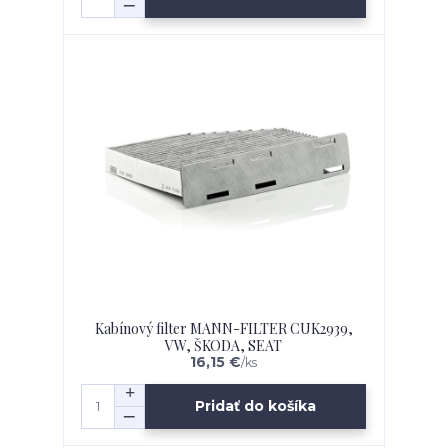
Kabínový filter MANN-FILTER CUK2939,
VW, ŠKODA, SEAT
16,15 €
/
ks
Pridať do košíka