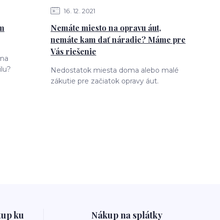
16
12
2021
ám
Nemáte miesto na opravu áut,
nemáte kam dať náradie? Máme pre
Vás riešenie
 na
lu?
Nedostatok miesta doma alebo malé
zákutie pre začiatok opravy áut.
tup ku
Nákup na splátky