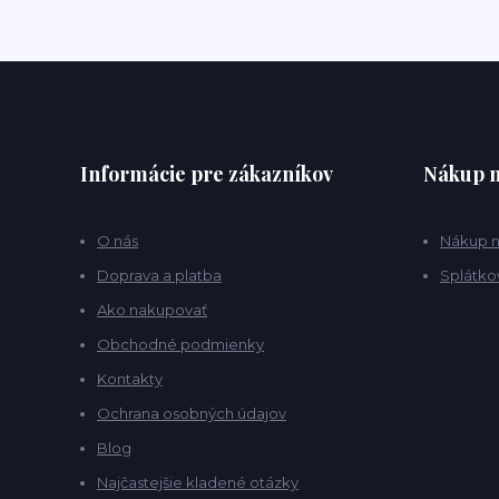
Informácie pre zákazníkov
Nákup n
O nás
Nákup n
Doprava a platba
Splátko
Ako nakupovať
Obchodné podmienky
Kontakty
Ochrana osobných údajov
Blog
Najčastejšie kladené otázky