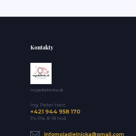
Kontakty
mojadielnicka.sk
Ing. Peter Herc
+421 944 958 170
Po-Pia, 8-18 hod.
infomojadielnicka@gmail.com