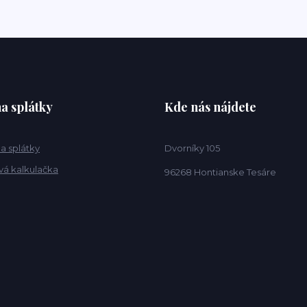
a splátky
Kde nás nájdete
a splátky
Dvorníky 105
vá kalkulačka
96268 Hontianske Tesáre