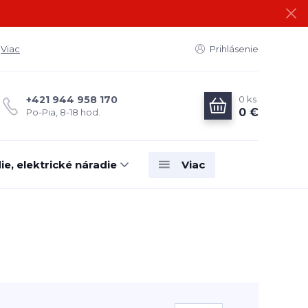
Viac
Prihlásenie
0
ks
+421 944 958 170
0 €
Po-Pia, 8-18 hod.
e, elektrické náradie
Viac