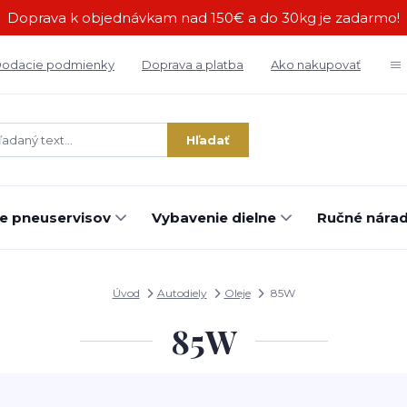
Doprava k objednávkam nad 150€ a do 30kg je zadarmo!
odacie podmienky
Doprava a platba
Ako nakupovať
Hľadať
e pneuservisov
Vybavenie dielne
Ručné náradi
Úvod
Autodiely
Oleje
85W
85W