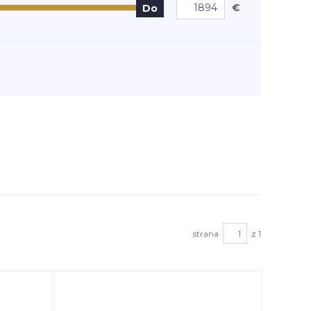
€
Do
strana
z 1