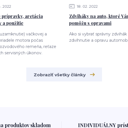
4
2022
18
02
2022
 prípravky, aretácia
Zdviháky na auto, ktoré V
 a použitie
pomôžu s opravami
(uzamknutie) vačkovej a
Ako si vybrať správny zdvihák
hriadele motora počas
zdvihnutie a opravu automobi
ozvodového remeňa, reťaze
ch servisných úkonov.
Zobraziť všetky články
na produktov skladom
INDIVIDUÁLNY prís