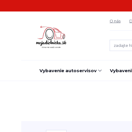
O nás
D
Vybavenie autoservisov
Vybaveni