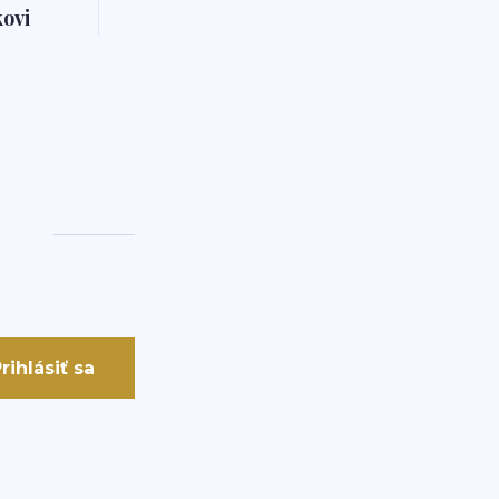
ovi
rihlásiť sa