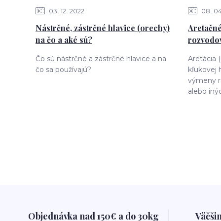
03
12
2022
08
0
Nástrčné, zástrčné hlavice (orechy)
Aretačné
na čo a aké sú?
rozvodov
Čo sú nástrčné a zástrčné hlavice a na
Aretácia 
čo sa používajú?
kľukovej 
výmeny r
alebo iný
Objednávka nad 150€ a do 30kg
Väčši