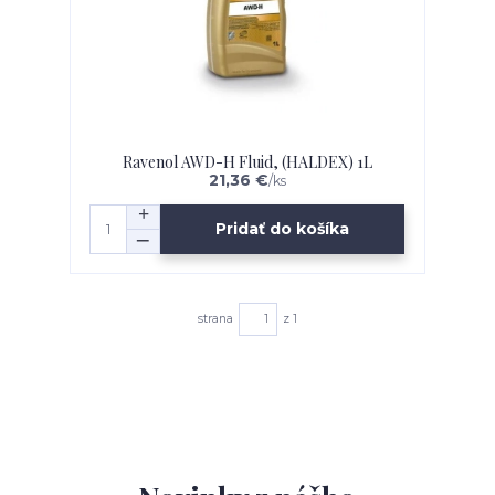
Ravenol AWD-H Fluid, (HALDEX) 1L
21,36 €
/
ks
Pridať do košíka
strana
z 1