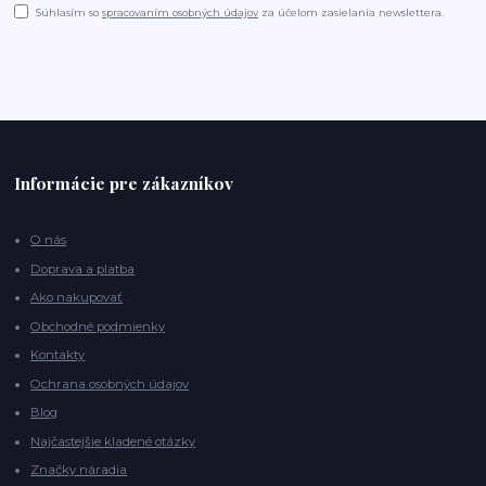
Súhlasím so
spracovaním osobných údajov
za účelom zasielania newslettera.
Informácie pre zákazníkov
O nás
Doprava a platba
Ako nakupovať
Obchodné podmienky
Kontakty
Ochrana osobných údajov
Blog
Najčastejšie kladené otázky
Značky náradia