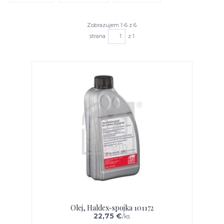
Zobrazujem 1-6 z 6
strana
z 1
Olej, Haldex-spojka 101172
22,75 €
/
ks