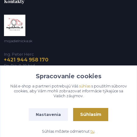
Kontakty
mojadielnicka.sk
Ing. Peter Herc
+421 944 958 170
Po-Pia, 8-18 hod.
Spracovanie cookies
infomojadielnicka@gmail.com
Náš e-shop a partneri potrebujú Váš
súhlas
s použitím súborov
cookies, aby Vám mohli zobrazovať informácie týkajúce sa
Vašich záujmov.
Súhlasím
Nastavenia
Vytvorené na
Eshop-rychlo.sk
Súhlas môžete odmietnuť
tu
.