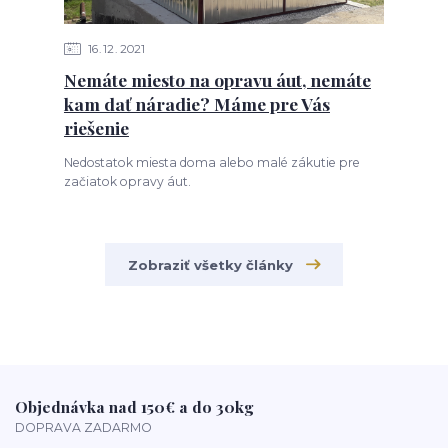
16
12
2021
Nemáte miesto na opravu áut, nemáte
kam dať náradie? Máme pre Vás
riešenie
Nedostatok miesta doma alebo malé zákutie pre
začiatok opravy áut.
Zobraziť všetky články
Objednávka nad 150€ a do 30kg
DOPRAVA ZADARMO