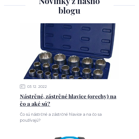
Novinky z nášho
blogu
03
12
2022
Nástrčné, zástrčné hlavice (orechy) na
čo a aké sú?
Čo sú nástrčné a zástrčné hlavice a na čo sa
používajú?