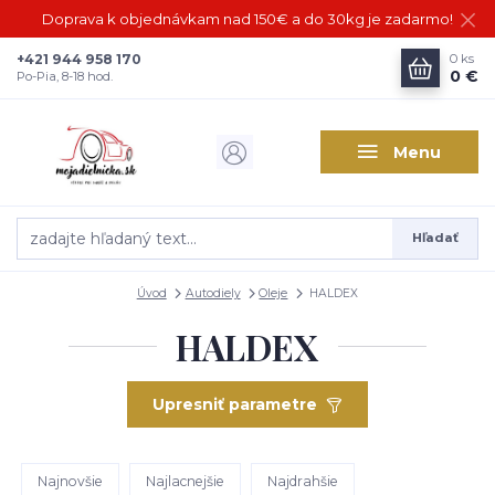
Doprava k objednávkam nad 150€ a do 30kg je zadarmo!
+421 944 958 170
0
ks
0 €
Po-Pia, 8-18 hod.
Menu
Hľadať
Úvod
Autodiely
Oleje
HALDEX
HALDEX
Upresniť parametre
Najnovšie
Najlacnejšie
Najdrahšie