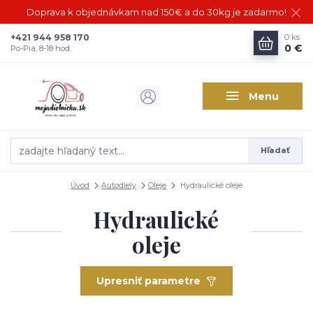
Doprava k objednávkam nad 150€ a do 30kg je zadarmo!
+421 944 958 170
0
ks
0 €
Po-Pia, 8-18 hod.
Menu
Hľadať
Úvod
Autodiely
Oleje
Hydraulické oleje
Hydraulické
oleje
Upresniť parametre