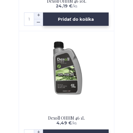
Dexoll OHHM 46 10L
24,19 €
/
ks
Pridať do košíka
Dexoll OHHM 46 1L
4,49 €
/
ks