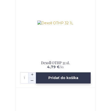
Dexoll OTHP 32 1L
4,79 €
/
ks
Pridať do košíka