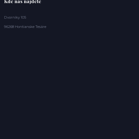
Kde nás nájdete
Dvorníky 105
96268 Hontianske Tesáre