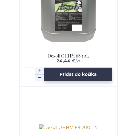
Dexoll OHHM 68 10L
24,44 €
/
ks
Pridať do košíka