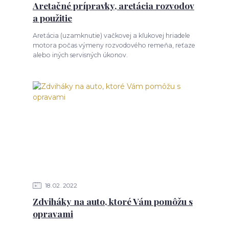
Aretačné prípravky, aretácia rozvodov
a použitie
Aretácia (uzamknutie) vačkovej a kľukovej hriadele
motora počas výmeny rozvodového remeňa, reťaze
alebo iných servisných úkonov.
18
02
2022
Zdviháky na auto, ktoré Vám pomôžu s
opravami