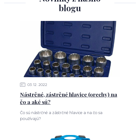
blogu
03
12
2022
Nástrčné, zástrčné hlavice (orechy) na
čo a aké sú?
Čo sú nástrčné a zástrčné hlavice a na čo sa
používajú?