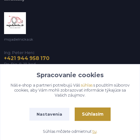
mojadielnicka.sk
Ing. Peter Herc
+421 944 958 170
Po-Pia, 8-18 hod.
Spracovanie cookies
infomojadielnicka@gmail.com
Náš e-shop a partneri potrebujú Váš
súhlas
s použitím súborov
cookies, aby Vám mohli zobrazovať informácie týkajúce sa
Vašich záujmov.
Súhlasím
Nastavenia
Vytvorené na
Eshop-rychlo.sk
Súhlas môžete odmietnuť
tu
.
681909ecc3b15ddd7a0d2aa9612f03e4