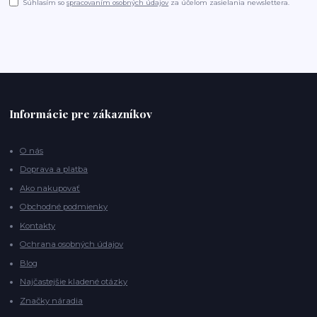
Súhlasím so
spracovaním osobných údajov
za účelom zasielania newslettera.
Informácie pre zákazníkov
O nás
Doprava a platba
Ako nakupovať
Obchodné podmienky
Kontakty
Ochrana osobných údajov
Blog
Najčastejšie kladené otázky
Značky náradia