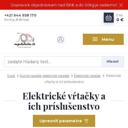
Doprava k objednávkam nad 150€ a do 30kg je zadarmo!
+421 944 958 170
0
ks
0 €
Po-Pia, 8-18 hod.
Menu
Hľadať
Úvod
Ručné náradie, elektrické náradie
Elektrické náradie
Elektrické
vŕtačky a ich príslušenstvo
Elektrické vŕtačky a
ich príslušenstvo
Upresniť parametre