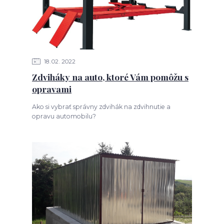
18
02
2022
Zdviháky na auto, ktoré Vám pomôžu s
opravami
Ako si vybrať správny zdvihák na zdvihnutie a
opravu automobilu?