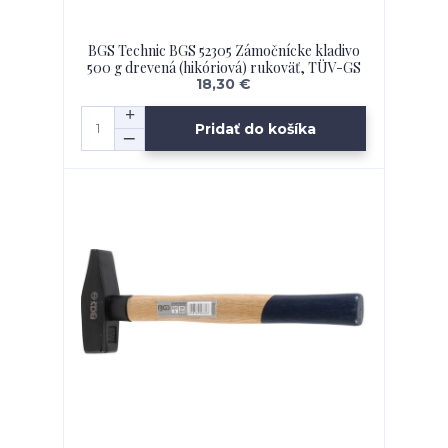
BGS Technic BGS 52305 Zámočnícke kladivo
500 g drevená (hikóriová) rukoväť, TÜV-GS
18,30 €
Pridať do košíka