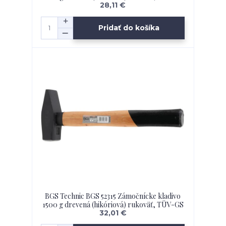
28,11 €
Pridať do košíka
BGS Technic BGS 52315 Zámočnícke kladivo
1500 g drevená (hikóriová) rukoväť, TÜV-GS
32,01 €