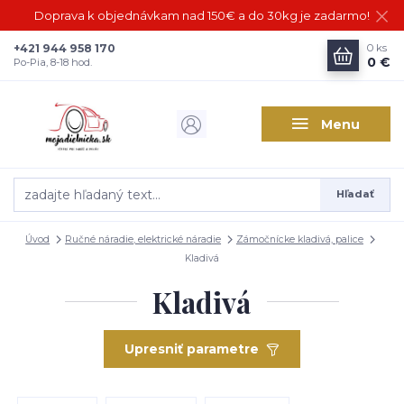
Doprava k objednávkam nad 150€ a do 30kg je zadarmo!
+421 944 958 170
0
ks
0 €
Po-Pia, 8-18 hod.
Menu
Hľadať
Úvod
Ručné náradie, elektrické náradie
Zámočnícke kladivá, palice
Kladivá
Kladivá
Upresniť parametre