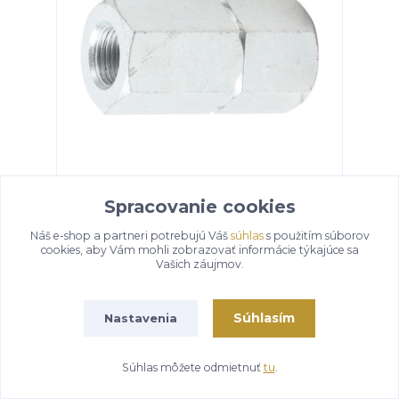
BGS Technic BGS 7719-1 Adaptér M12 x 1,5
Spracovanie cookies
mm BGS107719-1 pre klzné kladivo (Pre BGS
107719
Náš e-shop a partneri potrebujú Váš
súhlas
s použitím súborov
19,89 €
cookies, aby Vám mohli zobrazovať informácie týkajúce sa
Vašich záujmov.
Pridať do košíka
Súhlasím
Nastavenia
Súhlas môžete odmietnuť
tu
.