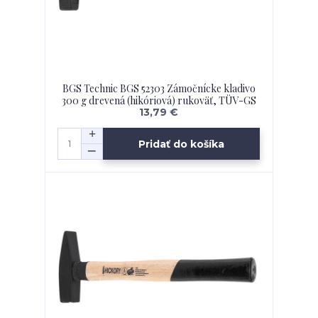
BGS Technic BGS 52303 Zámočnícke kladivo
300 g drevená (hikóriová) rukoväť, TÜV-GS
13,79 €
Pridať do košíka