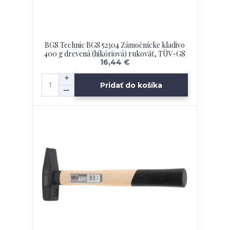
BGS Technic BGS 52304 Zámočnícke kladivo
400 g drevená (hikóriová) rukoväť, TÜV-GS
16,44 €
Pridať do košíka