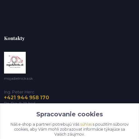
Kontakty
mojadielnicka.sk
Ing. Peter Herc
+421 944 958 170
Po-Pia, 8-18 hod.
Spracovanie cookies
infomojadielnicka@gmail.com
Náš e-shop a partneri potrebujú Váš
súhlas
s použitím súborov
cookies, aby Vám mohli zobrazovať informácie týkajúce sa
Vašich záujmov.