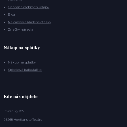
Ochrana osobných údajov
Blog
Najčastejšie kladené otázky
Značky náradia
Nákup na splátky
Nákup na splátky
Splátková kalkulačka
Kde nás nájdete
Dvorníky 105
96268 Hontianske Tesáre