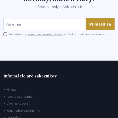
Môžete sa kedykoľvek odhlásiť.
Prihlásiť sa
Súhlasím so
spracovaním osobných údajov
za účelom zasielania newslettera.
Informácie pre zákazníkov
O nás
Doprava a platba
Ako nakupovať
Obchodné podmienky
Kontakty