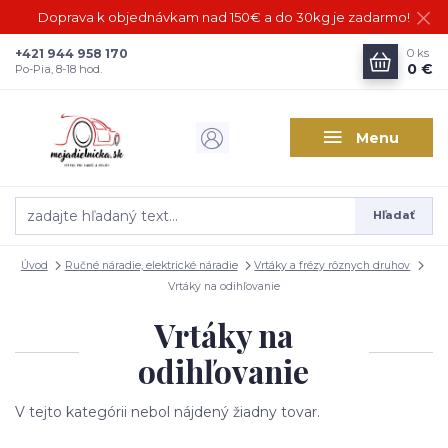
Doprava k objednávkam nad 150€ a do 30kg je zadarmo!
+421 944 958 170
0
ks
0 €
Po-Pia, 8-18 hod.
Menu
Hľadať
Úvod
Ručné náradie, elektrické náradie
Vrtáky a frézy rôznych druhov
Vrtáky na odihľovanie
Vrtáky na
odihľovanie
V tejto kategórii nebol nájdený žiadny tovar.