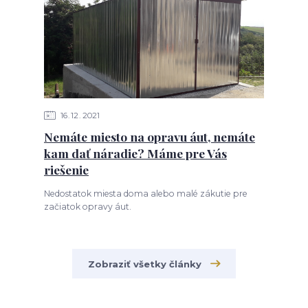
16
12
2021
Nemáte miesto na opravu áut, nemáte
kam dať náradie? Máme pre Vás
riešenie
Nedostatok miesta doma alebo malé zákutie pre
začiatok opravy áut.
Zobraziť všetky články