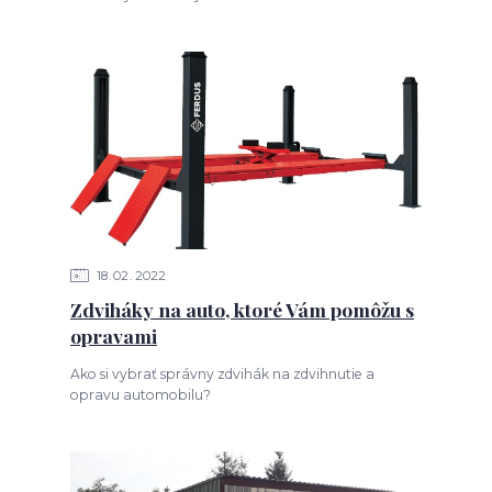
18
02
2022
Zdviháky na auto, ktoré Vám pomôžu s
opravami
Ako si vybrať správny zdvihák na zdvihnutie a
opravu automobilu?