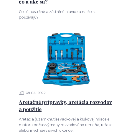
čo a aké sú?
Čo sú nástrčné a zástrčné hlavice a na čo sa
používajú?
08
04
2022
Aretačné prípravky, aretácia rozvodov
a použitie
Aretácia (uzamknutie) vačkovej a kľukovej hriadele
motora počas výmeny rozvodového remeňa, reťaze
alebo iných servisných úkonov.