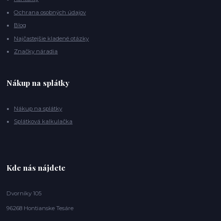
Ochrana osobných údajov
Blog
Najčastejšie kladené otázky
Značky náradia
Nákup na splátky
Nákup na splátky
Splátková kalkulačka
Kde nás nájdete
Dvorníky 105
96268 Hontianske Tesáre