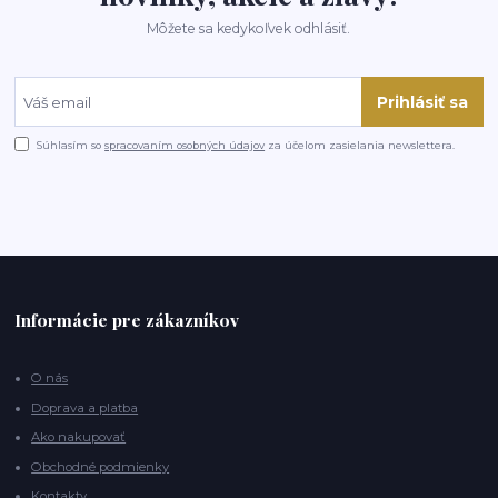
Môžete sa kedykoľvek odhlásiť.
Prihlásiť sa
Súhlasím so
spracovaním osobných údajov
za účelom zasielania newslettera.
Informácie pre zákazníkov
O nás
Doprava a platba
Ako nakupovať
Obchodné podmienky
Kontakty