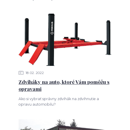
18
02
2022
Zdviháky na auto, ktoré Vám pomôžu s
opravami
Ako si vybrať správny zdvihák na zdvihnutie a
opravu automobilu?