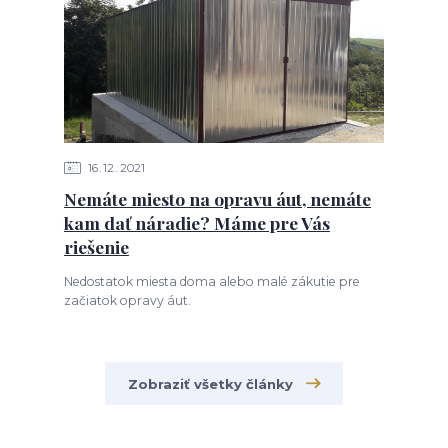
16
12
2021
Nemáte miesto na opravu áut, nemáte
kam dať náradie? Máme pre Vás
riešenie
Nedostatok miesta doma alebo malé zákutie pre
začiatok opravy áut.
Zobraziť všetky články