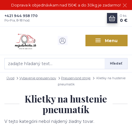
Doprava k objednávkam nad 150€ a do 30kg je zadarmo!
+421 944 958 170
0
ks
0 €
Po-Pia, 8-18 hod.
Menu
Hľadať
Úvod
Vybavenie pneuservisov
Pneuservisné stroje
Klietky na hustenie
pneumatík
Klietky na hustenie
pneumatík
V tejto kategórii nebol nájdený žiadny tovar.