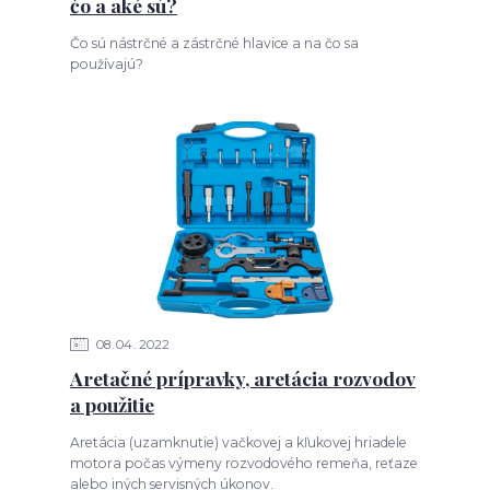
čo a aké sú?
Čo sú nástrčné a zástrčné hlavice a na čo sa
používajú?
08
04
2022
Aretačné prípravky, aretácia rozvodov
a použitie
Aretácia (uzamknutie) vačkovej a kľukovej hriadele
motora počas výmeny rozvodového remeňa, reťaze
alebo iných servisných úkonov.