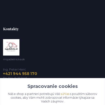
Kontakty
mojadielnicka.sk
Ing. Peter Herc
+421 944 958 170
Po-Pia, 8-18 hod.
Spracovanie cookies
infomojadielnicka@gmail.com
Náš e-shop a partneri potrebujú Váš
súhlas
s použitím súborov
cookies, aby Vám mohli zobrazovať informácie týkajúce sa
Vašich záujmov.