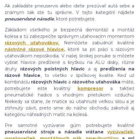
Ak zakladáte pneuservis alebo idete prezúvať autá sebe a
známym tak ste tu správne. V tejto kategórií nájdete
pneuservisné náradie
, ktoré potrebujete.
Základom všetkého je bezpečná demontáž a montáž
kolesa a tú zabezpečíte správnym uťahovacím momentom
rázových uťahovákov.
Nemôžete zabudnúť kvalitné
nástrčné rázové hlavice,
ktoré sa pri práci s rázovým
uťahovákom nepoškodia. V našej širokej ponuke si môžete
vybrať hlavice predĺžené s krytkou na ALU disky, rôzne
druhy
rázových poistných hlavíc
a aj
predĺženia na
rázové hlavice
, to všetko v špičkovej kvalite. Keď už
kombináciu
rázových hlavíc
a
rázového uťahováka
máte,
potrebujete ešte kvalitný
kompresor
a taktiež
pneumatické hadice s vhodným prietokom vzduchu.
Niekedy sa stane, že matice sú utiahnuté veľkou silou a je
ztrhnutý závit, preto sme do nášho obchodu zakotvili aj
kategóriu náhradných matíc na kolesá.
Pre samotné vyzúvanie gúm potrebujete kvalitné
pneuservisné stroje a náradie vrátane
vyzúvačiek,
vyvažovačiek
,
montážnych pák
,
pneuhustičov
a pri