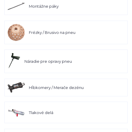
Montážne páky
Frézky / Brusivo na pneu
Náradie pre opravy pneu
Hĺbkomery / Merače dezénu
Tlakové delá