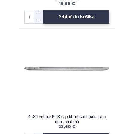
15,65 €
Pridať do košíka
BGS Technic BGS 1533 Montážna páka 600
mm, tvrdená
23,60 €