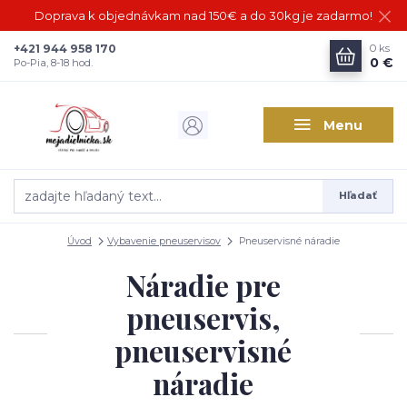
Doprava k objednávkam nad 150€ a do 30kg je zadarmo!
+421 944 958 170
0
ks
0 €
Po-Pia, 8-18 hod.
Menu
Hľadať
Úvod
Vybavenie pneuservisov
Pneuservisné náradie
Náradie pre
pneuservis,
pneuservisné
náradie