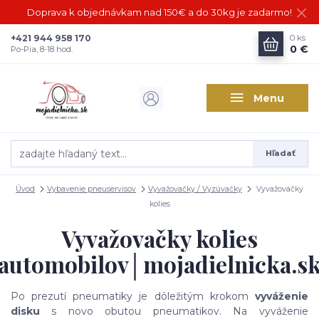
Doprava k objednávkam nad 150€ a do 30kg je zadarmo!
+421 944 958 170
0
ks
0 €
Po-Pia, 8-18 hod.
Menu
Hľadať
Úvod
Vybavenie pneuservisov
Vyvažovačky / Vyzúvačky
Vyvažovačky
kolies
Vyvažovačky kolies
automobilov│mojadielnicka.s
Po prezutí pneumatiky je dôležitým krokom
vyváženie
disku
s novo obutou pneumatikov. Na vyváženie