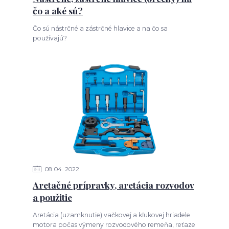
čo a aké sú?
Čo sú nástrčné a zástrčné hlavice a na čo sa
používajú?
08
04
2022
Aretačné prípravky, aretácia rozvodov
a použitie
Aretácia (uzamknutie) vačkovej a kľukovej hriadele
motora počas výmeny rozvodového remeňa, reťaze