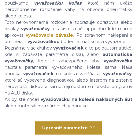
používame
vyvažovačku kolies
, ktorá nám ukáže
nerovnomerné rozloženie váhy na obvode pneumatiky
alebo kolesa.
Toto nerovnomerné rozloženie zobrazuje obrazovka alebo
display
vyvažovačky
a takisto značí aj polohu kde máme
aplikovať
vyvažovacie závažie.
Po správnom naklepaní a
premeraní
vyvažovačkou
budeme mať kolesá vyvážené.
Poznáme viac druhov
vyvažovačiek
a to poloautomatické,
kde si zadávate parametre disku, alebo
automatické
vyvažovačky
, kde je zabezpečené aby
vyvažovačka
načítala parametre vyvažovaného kolesa sama. Naša
ponuka
vyvažovačiek
na kolesá zahŕňa aj
vyvažovačky
,
ktoré sú vybavené diagnostikou alebo laserom na zistenie
nerovnosti diskov a samozrejmosťou sú takisto programy
na ALU disky.
Ak by ste chceli
vyvažovačku na kolesá nákladných áut
alebo motocyklov, máme ich v ponuke.
Upresniť parametre