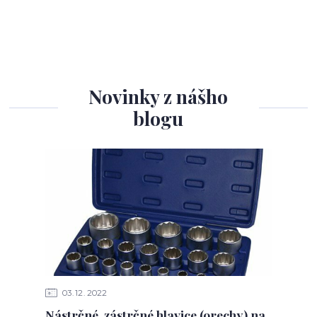
Novinky z nášho
blogu
03
12
2022
Nástrčné, zástrčné hlavice (orechy) na