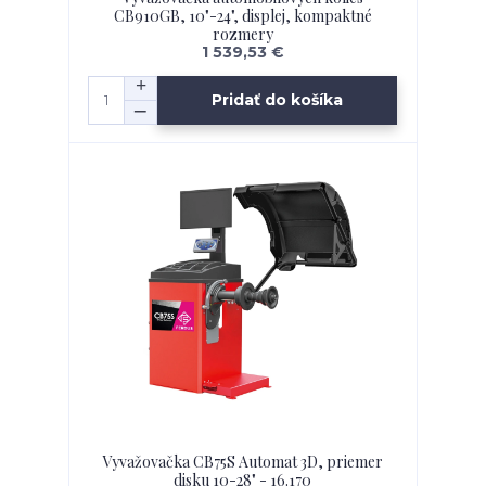
CB910GB, 10"-24", displej, kompaktné
rozmery
1 539,53 €
Pridať do košíka
Vyvažovačka CB75S Automat 3D, priemer
disku 10-28" - 16.170