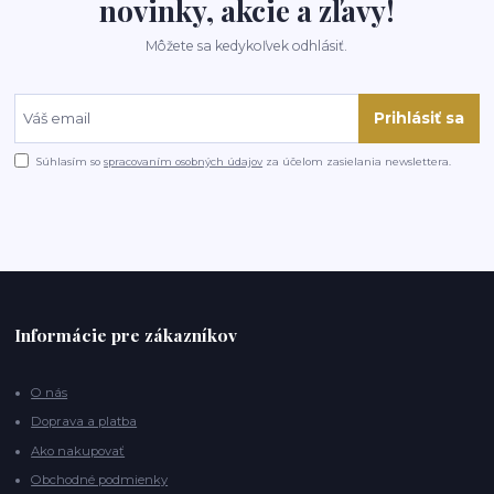
novinky, akcie a zľavy!
Môžete sa kedykoľvek odhlásiť.
Prihlásiť sa
Súhlasím so
spracovaním osobných údajov
za účelom zasielania newslettera.
Informácie pre zákazníkov
O nás
Doprava a platba
Ako nakupovať
Obchodné podmienky