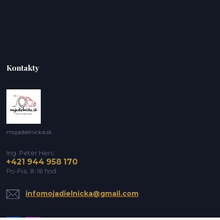
Kontakty
mojadielnicka.sk
Ing. Peter Herc
+421 944 958 170
Po-Pia, 8-18 hod.
infomojadielnicka@gmail.com