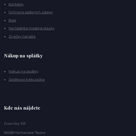
Kontakty
Ochrana osobných údajov
Blog
Najčastejšie kladené otázky
Značky náradia
Nákup na splátky
Nákup na splátky
Splátková kalkulačka
Kde nás nájdete
Dvorníky 105
96268 Hontianske Tesáre