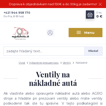
Doprava k objednávkam nad 150€ a do 30kg je zadarmo!
+421 944 958 170
0
ks
0 €
Po-Pia, 8-18 hod.
Menu
Hľadať
Úvod
Vybavenie pneuservisov
Ventily
Nákladné
Ventily na
nákladné autá
Ak vlastníte alebo opravujete nákladné autá alebo AGRO
stroje a hľadáte pri prezúvaní ventily alebo máte ventily
poškodené tak ste tu správne. V tejto podkategórií si