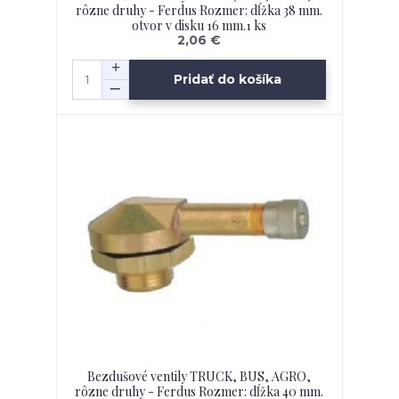
rôzne druhy - Ferdus Rozmer: dĺžka 38 mm.
otvor v disku 16 mm.1 ks
2,06 €
Pridať do košíka
Bezdušové ventily TRUCK, BUS, AGRO,
rôzne druhy - Ferdus Rozmer: dĺžka 40 mm.