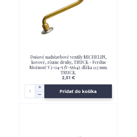
Dušové nadstavbové ventily MICHELIN,
kovové, rôzne druhy, TRUCK - Ferdus
Možnosť: V3-04-5 (V-5564). dĺžka 113 mm.
TRUCK.
2,51 €
Pridať do košíka