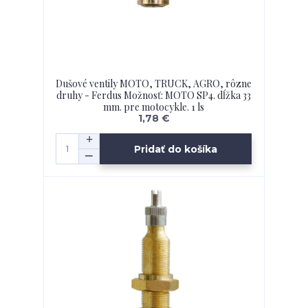
Dušové ventily MOTO, TRUCK, AGRO, rôzne
druhy - Ferdus Možnosť: MOTO SP4. dĺžka 33
mm. pre motocykle. 1 ls
1,78 €
Pridať do košíka