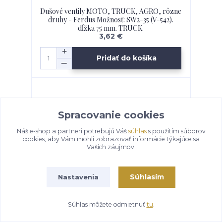
Dušové ventily MOTO, TRUCK, AGRO, rôzne
druhy - Ferdus Možnosť: SW2-35 (V-542).
dĺžka 75 mm. TRUCK.
3,62 €
Pridať do košíka
Spracovanie cookies
Náš e-shop a partneri potrebujú Váš
súhlas
s použitím súborov
cookies, aby Vám mohli zobrazovať informácie týkajúce sa
Vašich záujmov.
Súhlasím
Nastavenia
Súhlas môžete odmietnuť
tu
.