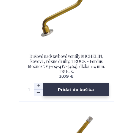
Dušové nadstavbové ventily MICHELIN,
kovové, rôzne druhy, TRUCK - Ferdus
Možnosť: V3-04-4 (V-5464). dĺžka 114 mm.
TRUCK.
3,09 €
Pridať do košíka