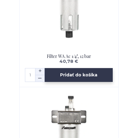
Filter WA Ac 1/4", 12 bar
40,78 €
Pridať do košíka