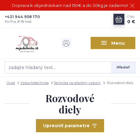
Doprava k objednávkam nad 150€ a do 30kg je zadarmo!
+421 944 958 170
0
ks
0 €
Po-Pia, 8-18 hod.
Menu
Hľadať
Úvod
Vzduchotechnika
Technika na stlačený vzduch
Rozvodové diely
Rozvodové
diely
Upresniť parametre