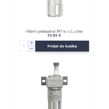
Olejový primazávač NÖ Ac 1/2", 12 bar
53,85 €
Pridať do košíka