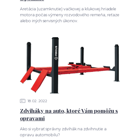
Aretácia (uzamknutie) vačkovej a kľukovej hriadele
motora počas výmeny rozvodového remeňa, reťaze
alebo iných servisných úkonov.
18
02
2022
Zdviháky na auto, ktoré Vám pomôžu s
opravami
Ako si vybrať správny zdvihák na zdvihnutie a
opravu automobilu?