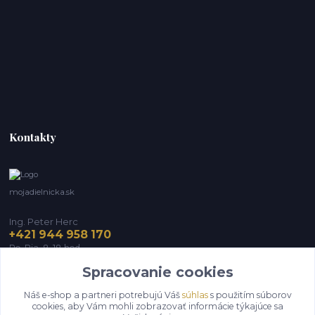
Kontakty
mojadielnicka.sk
Ing. Peter Herc
+421 944 958 170
Po-Pia, 8-18 hod.
Spracovanie cookies
infomojadielnicka@gmail.com
Náš e-shop a partneri potrebujú Váš
súhlas
s použitím súborov
cookies, aby Vám mohli zobrazovať informácie týkajúce sa