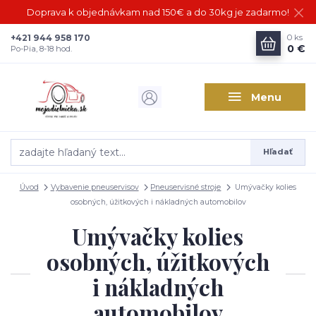
Doprava k objednávkam nad 150€ a do 30kg je zadarmo!
+421 944 958 170
0
ks
0 €
Po-Pia, 8-18 hod.
Menu
Hľadať
Úvod
Vybavenie pneuservisov
Pneuservisné stroje
Umývačky kolies
osobných, úžitkových i nákladných automobilov
Umývačky kolies
osobných, úžitkových
i nákladných
automobilov