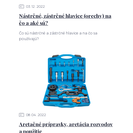
03
12
2022
Nástrčné, zástrčné hlavice (orechy) na
čo a aké sú?
Čo sú nástrčné a zástrčné hlavice a na čo sa
používajú?
08
04
2022
Aretačné prípravky, aretácia rozvodov
a použitie