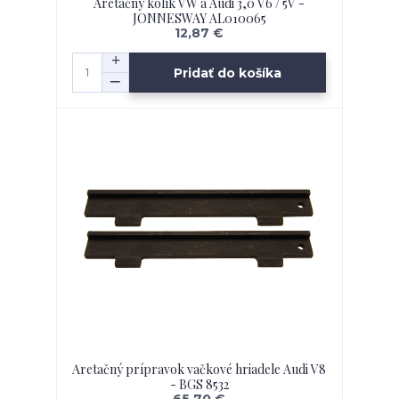
Aretačný kolík VW a Audi 3,0 V6 / 5V -
JONNESWAY AL010065
12,87 €
Pridať do košíka
Aretačný prípravok vačkové hriadele Audi V8
- BGS 8532