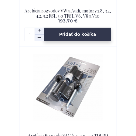
Aretácia rozvodov VW a Audi, motory 2.8, 3.2,
4.2, 5.2 FSI, 3.0 TFSI, V6, V8 a V10
193,70 €
Pridať do košíka
Aretácia Rozvodu VAG (1.4, 1.9, 2.0 TDI PD