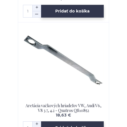
Pridať do košíka
Aretácia vačkových hriadeľov VW, Audi V6,
V8 3.7, 4.2 - Quatros QS10852
18,63 €