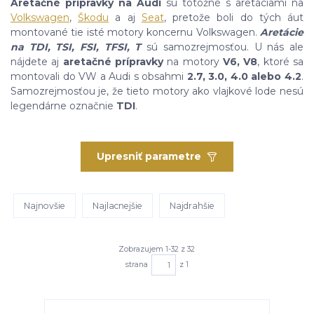
Aretačné prípravky na Audi
sú totožné s aretáciami na
Volkswagen
,
Škodu
a aj
Seat
, pretože boli do tých áut
montované tie isté motory koncernu Volkswagen.
Aretácie
na TDI, TSI, FSI, TFSI, T
sú samozrejmosťou. U nás ale
nájdete aj
aretačné prípravky
na motory
V6, V8
, ktoré sa
montovali do VW a Audi s obsahmi
2.7, 3.0, 4.0 alebo 4.2
.
Samozrejmosťou je, že tieto motory ako vlajkové lode nesú
legendárne označnie
TDI
.
Upresniť parametre
Najnovšie
Najlacnejšie
Najdrahšie
Zobrazujem 1-32 z 32
strana
z 1