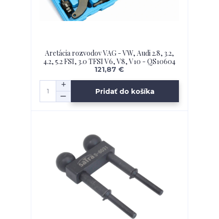
Aretácia rozvodov VAG - VW, Audi 2.8, 3.2,
4.2, 5.2 FSI, 3.0 TFSI V6, V8, V10 - QS10604
121,87 €
Pridať do košíka