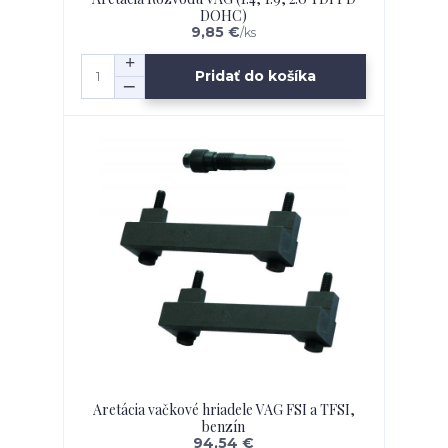
DOHC)
9,85 €
/
ks
Pridať do košíka
Aretácia vačkové hriadele VAG FSI a TFSI,
benzín
94,54 €