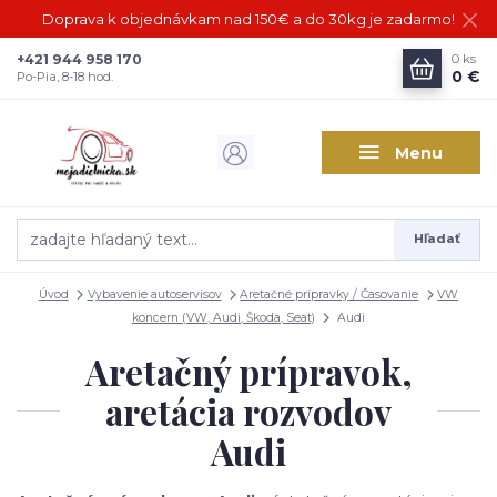
Doprava k objednávkam nad 150€ a do 30kg je zadarmo!
+421 944 958 170
0
ks
0 €
Po-Pia, 8-18 hod.
Menu
Hľadať
Úvod
Vybavenie autoservisov
Aretačné prípravky / Časovanie
VW
koncern (VW, Audi, Škoda, Seat)
Audi
Aretačný prípravok,
aretácia rozvodov
Audi