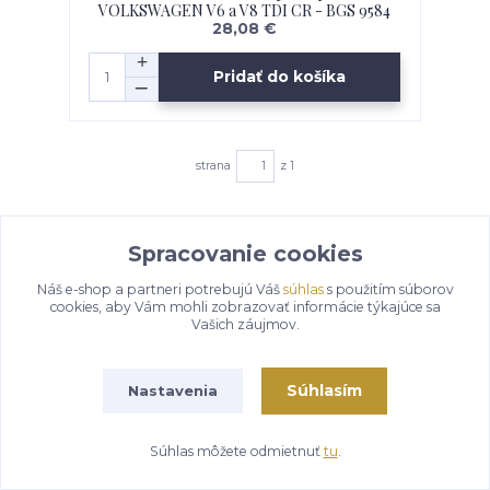
VOLKSWAGEN V6 a V8 TDI CR - BGS 9584
28,08 €
Pridať do košíka
strana
z 1
Spracovanie cookies
Náš e-shop a partneri potrebujú Váš
súhlas
s použitím súborov
cookies, aby Vám mohli zobrazovať informácie týkajúce sa
Vašich záujmov.
Novinky z nášho
blogu
Súhlasím
Nastavenia
Súhlas môžete odmietnuť
tu
.