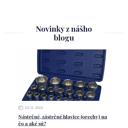
Novinky z nášho
blogu
03
12
2022
Nástrčné, zástrčné hlavice (orechy) na
čo a aké sú?