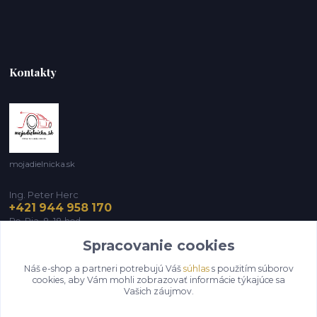
Kontakty
mojadielnicka.sk
Ing. Peter Herc
+421 944 958 170
Po-Pia, 8-18 hod.
Spracovanie cookies
infomojadielnicka@gmail.com
Náš e-shop a partneri potrebujú Váš
súhlas
s použitím súborov
cookies, aby Vám mohli zobrazovať informácie týkajúce sa
Vašich záujmov.