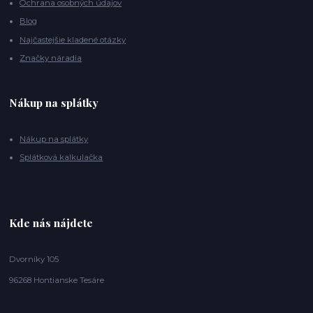
Ochrana osobných údajov
Blog
Najčastejšie kladené otázky
Značky náradia
Nákup na splátky
Nákup na splátky
Splátková kalkulačka
Kde nás nájdete
Dvorníky 105
96268 Hontianske Tesáre