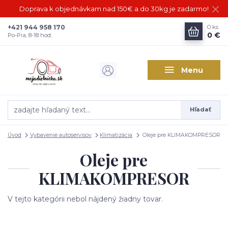
Doprava k objednávkam nad 150€ a do 30kg je zadarmo!
+421 944 958 170
0
ks
0 €
Po-Pia, 8-18 hod.
Menu
Hľadať
Úvod
Vybavenie autoservisov
Klimatizácia
Oleje pre KLIMAKOMPRESOR
Oleje pre
KLIMAKOMPRESOR
V tejto kategórii nebol nájdený žiadny tovar.