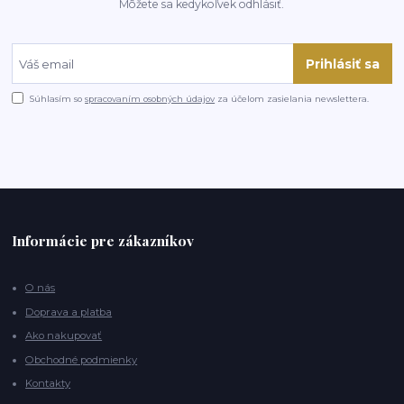
Môžete sa kedykoľvek odhlásiť.
Prihlásiť sa
Súhlasím so
spracovaním osobných údajov
za účelom zasielania newslettera.
Informácie pre zákazníkov
O nás
Doprava a platba
Ako nakupovať
Obchodné podmienky
Kontakty