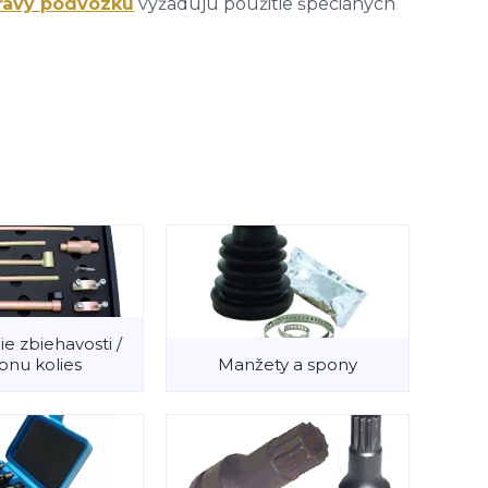
ravy podvozku
vyžadujú použitie špeciánych
e zbiehavosti /
onu kolies
Manžety a spony