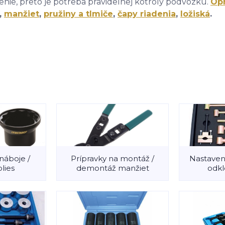
nie, preto je potreba pravidelnej kotroly podvozku.
Op
,
manžiet
,
pružiny a tlmiče
,
čapy riadenia
,
ložiská
.
náboje /
Prípravky na montáž /
Nastaveni
olies
demontáž manžiet
odkl