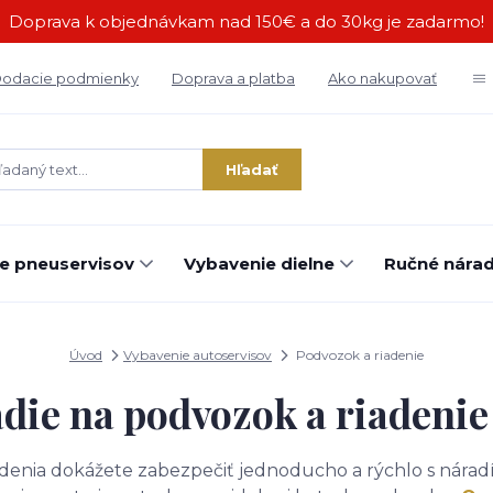
Doprava k objednávkam nad 150€ a do 30kg je zadarmo!
odacie podmienky
Doprava a platba
Ako nakupovať
Hľadať
e pneuservisov
Vybavenie dielne
Ručné náradi
Úvod
Vybavenie autoservisov
Podvozok a riadenie
die na podvozok a riadenie
adenia dokážete zabezpečiť jednoducho a rýchlo s nára