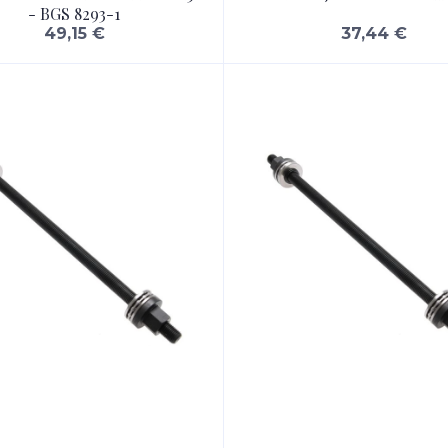
- BGS 8293-1
49,15 €
37,44 €