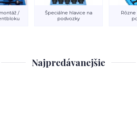
montáž /
Špeciálne hlavice na
Rôzne 
entbloku
podvozky
p
Najpredávanejšie