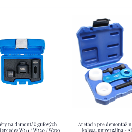
éry na damontáž guľových
Aretácia pre demontáž n
ercedes W211 / W220 / W230
kolesa, univerzálna - 