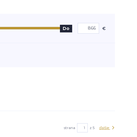
€
Do
strana
z 5
ďalšie