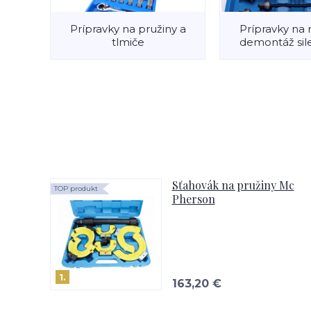
Prípravky na pružiny a
Prípravky na 
tlmiče
demontáž sil
Sťahovák na pružiny Mc
TOP produkt
Pherson
1.
163,20 €