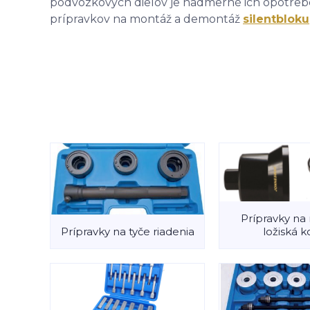
podvozkových dielov je nadmerné ich opotrebe
prípravkov na montáž a demontáž
silentbloku
Prípravky na 
Prípravky na tyče riadenia
ložiská k