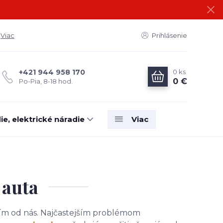
Viac
Prihlásenie
0
ks
+421 944 958 170
0 €
Po-Pia, 8-18 hod.
e, elektrické náradie
Viac
 auta
dím od nás. Najčastejším problémom