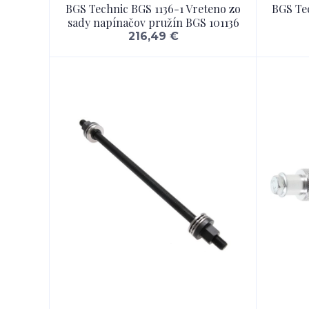
BGS Technic BGS 1136-1 Vreteno zo
BGS Te
sady napínačov pružín BGS 101136
216,49 €