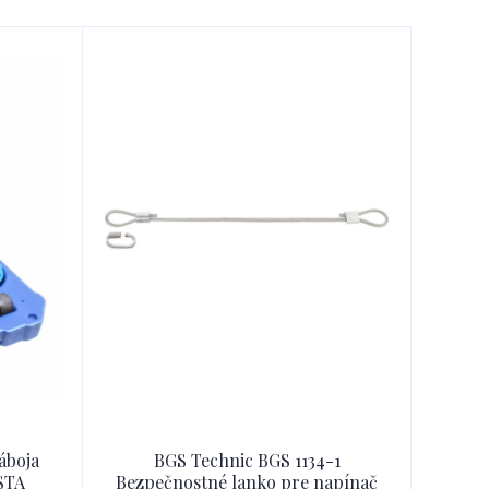
áboja
BGS Technic BGS 1134-1
ASTA
Bezpečnostné lanko pre napínač