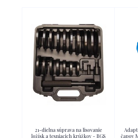
21-dielna súprava na lisovanie
Adapt
ložísk a tesniacich krúžkov - BGS
čapov M