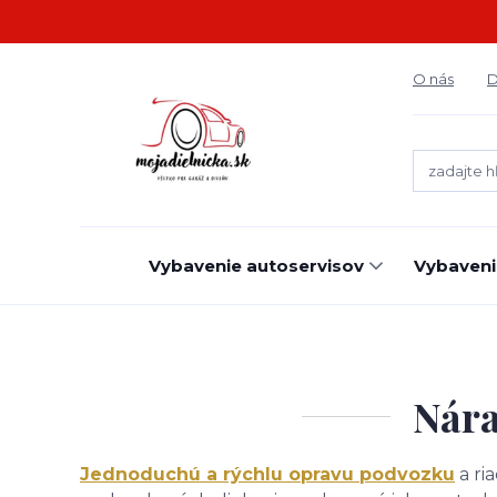
O nás
D
Vybavenie autoservisov
Vybaveni
Nára
Jednoduchú a rýchlu opravu podvozku
a ri