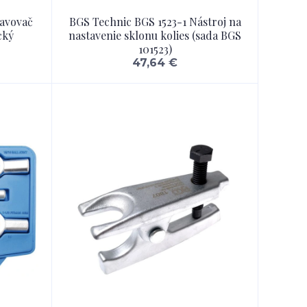
tavovač
BGS Technic BGS 1523-1 Nástroj na
cký
nastavenie sklonu kolies (sada BGS
101523)
47,64 €