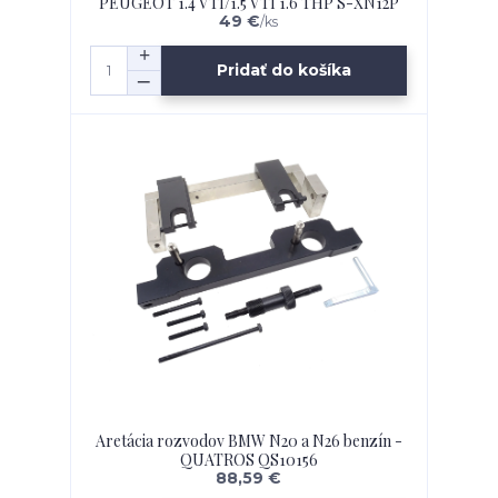
PEUGEOT 1.4 VTI/1.5 VTI 1.6 THP S-XN12P
49 €
/
ks
Pridať do košíka
Aretácia rozvodov BMW N20 a N26 benzín -
QUATROS QS10156
88,59 €