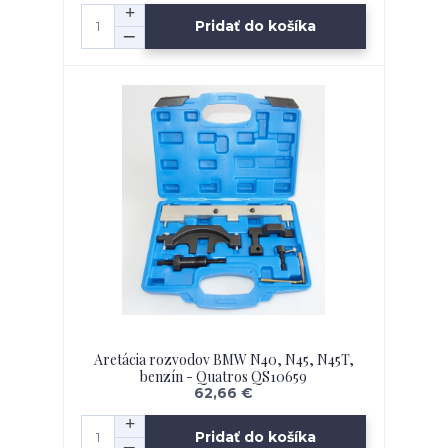
Pridať do košíka
Aretácia rozvodov BMW N40, N45, N45T,
benzín - Quatros QS10659
62,66 €
Pridať do košíka