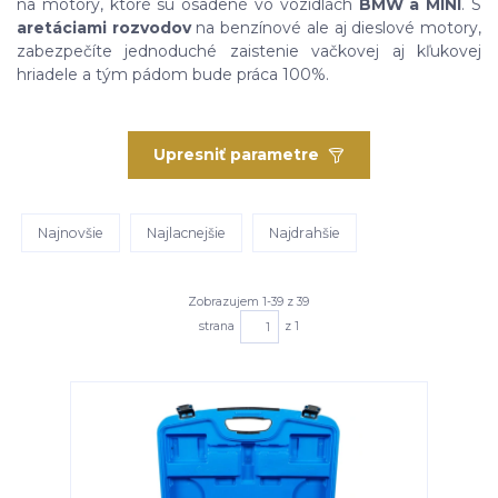
na motory, ktoré sú osadené vo vozidlách
BMW a MINI
. S
aretáciami rozvodov
na benzínové ale aj dieslové motory,
zabezpečíte jednoduché zaistenie vačkovej aj kľukovej
hriadele a tým pádom bude práca 100%.
Upresniť parametre
Najnovšie
Najlacnejšie
Najdrahšie
Zobrazujem 1-39 z 39
strana
z 1