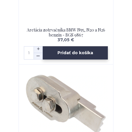
Aretácia zotrvačníka BMW N55, N20 a N26
benzín - BGS 9867
37,05 €
Pridať do košíka