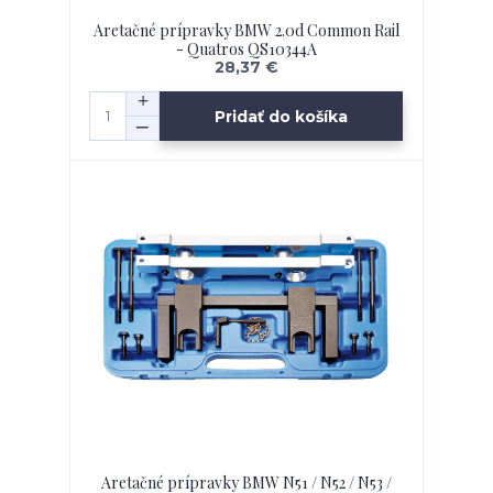
Aretačné prípravky BMW 2.0d Common Rail
- Quatros QS10344A
28,37 €
Pridať do košíka
Aretačné prípravky BMW N51 / N52 / N53 /