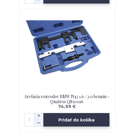
Aretácia rozvodov BMW N43 1.6 / 2.0 benzín -
Quatros QS10196
74,99 €
Pridať do košíka