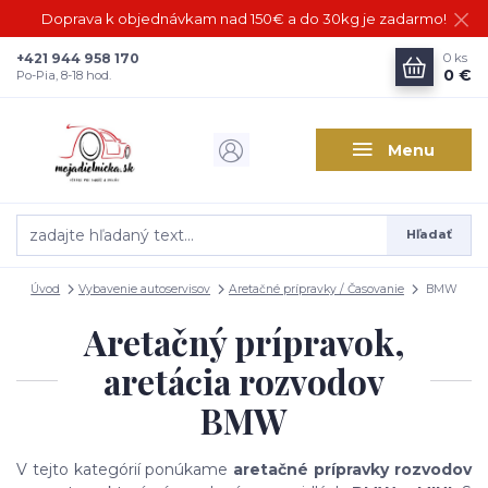
Doprava k objednávkam nad 150€ a do 30kg je zadarmo!
+421 944 958 170
0
ks
0 €
Po-Pia, 8-18 hod.
Menu
Hľadať
Úvod
Vybavenie autoservisov
Aretačné prípravky / Časovanie
BMW
Aretačný prípravok,
aretácia rozvodov
BMW
V tejto kategórií ponúkame
aretačné prípravky rozvodov