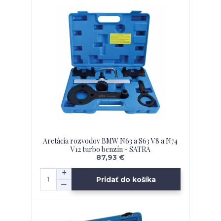
Aretácia rozvodov BMW N63 a S63 V8 a N74
V12 turbo benzín - SATRA
87,93 €
Pridať do košíka