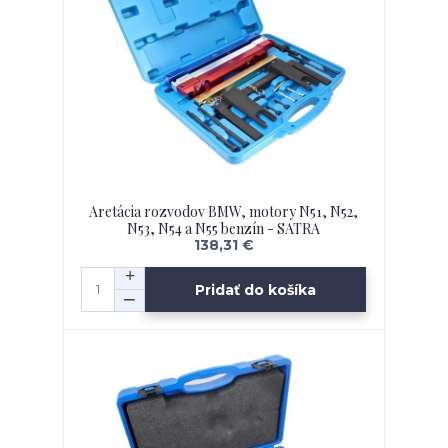
Aretácia rozvodov BMW, motory N51, N52,
N53, N54 a N55 benzín - SATRA
138,31 €
Pridať do košíka