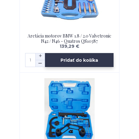
Aretácia motorov BMW 1.8 / 2.0 Valvetronic
N42 / N46 - Quatros QS10387
139,29 €
Pridať do košíka