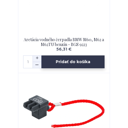
Aretácia vodného čerpadla BMW M60, M62 a
M62TU benzín - BGS 9223
56,31 €
Pridať do košíka