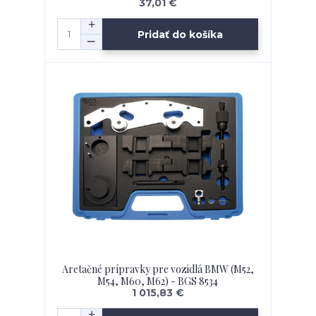
37,01 €
Pridať do košíka
Aretačné prípravky pre vozidlá BMW (M52,
M54, M60, M62) - BGS 8534
1 015,83 €