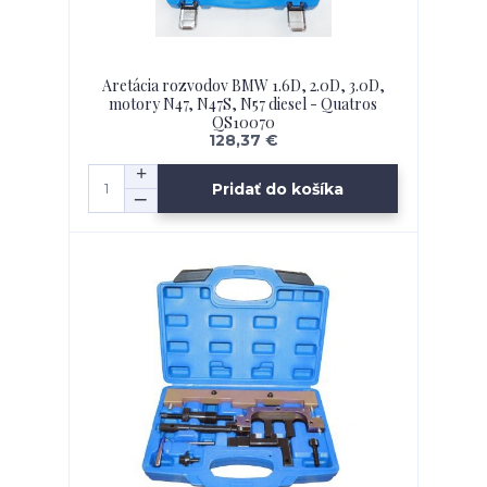
Aretácia rozvodov BMW 1.6D, 2.0D, 3.0D,
motory N47, N47S, N57 diesel - Quatros
QS10070
128,37 €
Pridať do košíka