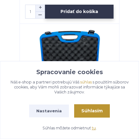
Pridať do košíka
Spracovanie cookies
Náš e-shop a partneri potrebujú Váš
súhlas
s použitím súborov
cookies, aby Vám mohli zobrazovať informácie týkajúce sa
Vašich záujmov.
Súhlasím
Nastavenia
Prípravky na nastavenie rozvodov BMW
N62/N73 - BGS 8743
292,40 €
Súhlas môžete odmietnuť
tu
.