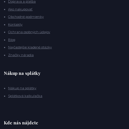
Doprava a platba
Ako nakupovať
Obchodné podmienky
Kontakty
Ochrana osobných údajov
Blog
Najčastejšie kladené otázky
Značky náradia
Nákup na splátky
Nákup na splátky
Splátková kalkulačka
Kde nás nájdete