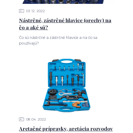
03
12
2022
Nástrčné, zástrčné hlavice (orechy) na
čo a aké sú?
Čo sú nástrčné a zástrčné hlavice a na čo sa
používajú?
08
04
2022
Aretačné prípravky, aretácia rozvodov