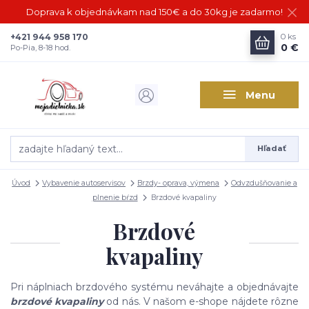
Doprava k objednávkam nad 150€ a do 30kg je zadarmo!
+421 944 958 170
0
ks
0 €
Po-Pia, 8-18 hod.
Menu
Hľadať
Úvod
Vybavenie autoservisov
Brzdy- oprava, výmena
Odvzdušňovanie a
plnenie bŕzd
Brzdové kvapaliny
Brzdové
kvapaliny
Pri náplniach brzdového systému neváhajte a objednávajte
brzdové kvapaliny
od nás. V našom e-shope nájdete rôzne