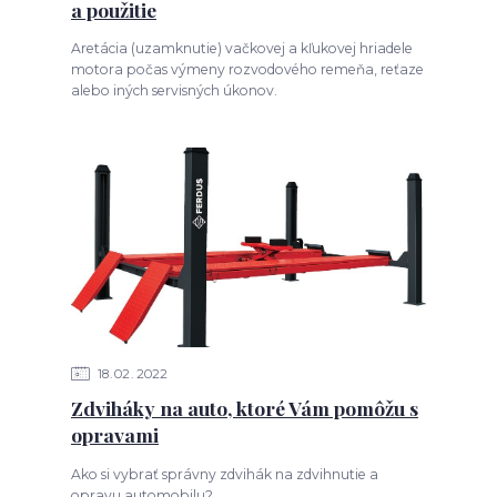
a použitie
Aretácia (uzamknutie) vačkovej a kľukovej hriadele
motora počas výmeny rozvodového remeňa, reťaze
alebo iných servisných úkonov.
18
02
2022
Zdviháky na auto, ktoré Vám pomôžu s
opravami
Ako si vybrať správny zdvihák na zdvihnutie a
opravu automobilu?