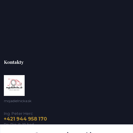
Kontakty
mojadielnicka.sk
Ing. Peter Herc
+421 944 958 170
Po-Pia, 8-18 hod.