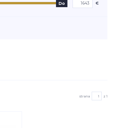
€
Do
strana
z 1