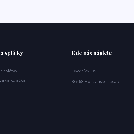
a splátky
Kde nás nájdete
a splátky
Dvorníky 105
vá kalkulačka
96268 Hontianske Tesáre