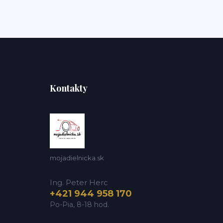
Kontakty
mojadielnicka.sk
Ing. Peter Herc
+421 944 958 170
Po-Pia, 8-18 hod.