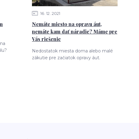
16
12
2021
ám
Nemáte miesto na opravu áut,
nemáte kam dať náradie? Máme pre
Vás riešenie
 na
lu?
Nedostatok miesta doma alebo malé
zákutie pre začiatok opravy áut.