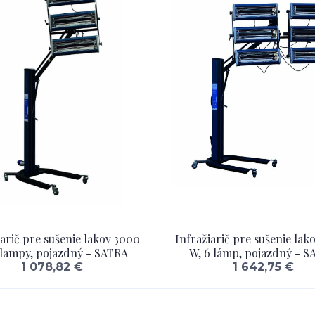
iarič pre sušenie lakov 3000
Infražiarič pre sušenie lak
 lampy, pojazdný - SATRA
W, 6 lámp, pojazdný - S
1 078,82 €
1 642,75 €