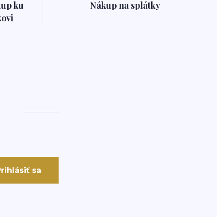
tup ku
Nákup na splátky
ovi
rihlásiť sa