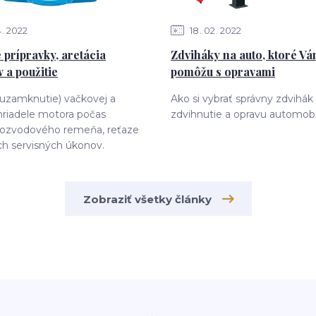
4
2022
18
02
2022
 prípravky, aretácia
Zdviháky na auto, ktoré V
 a použitie
pomôžu s opravami
(uzamknutie) vačkovej a
Ako si vybrať správny zdvihák
hriadele motora počas
zdvihnutie a opravu automobi
ozvodového remeňa, reťaze
ch servisných úkonov.
Zobraziť všetky články