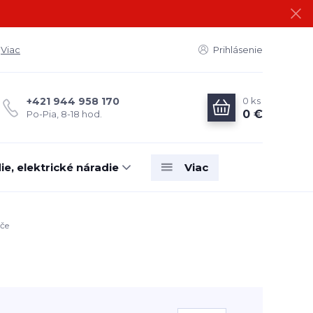
Viac
Prihlásenie
0
ks
+421 944 958 170
0 €
Po-Pia, 8-18 hod.
e, elektrické náradie
Viac
iče