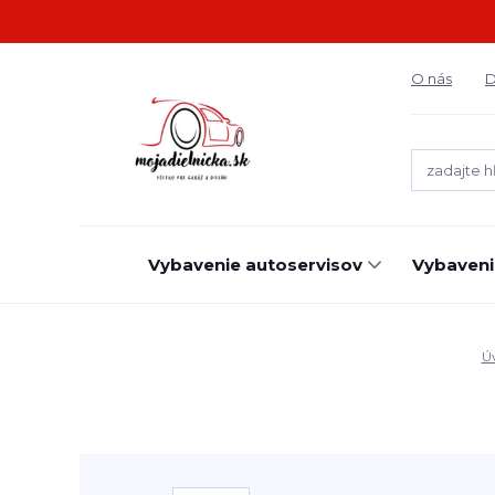
O nás
D
Vybavenie autoservisov
Vybaveni
Ú