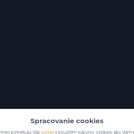
Spracovanie cookies
tneri potrebujú Váš
súhlas
s použitím súborov cookies, aby Vám 