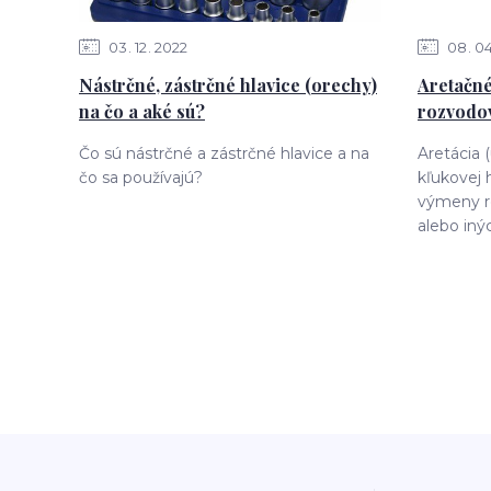
03
12
2022
08
0
Nástrčné, zástrčné hlavice (orechy)
Aretačné
na čo a aké sú?
rozvodov
Čo sú nástrčné a zástrčné hlavice a na
Aretácia 
čo sa používajú?
kľukovej 
výmeny r
alebo iný