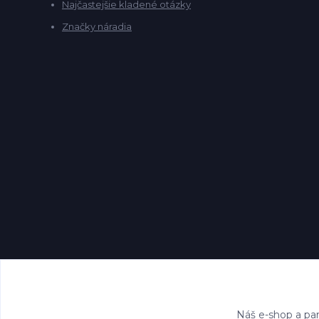
Najčastejšie kladené otázky
Značky náradia
Náš e-shop a par