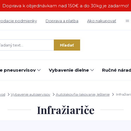
Doprava k objednávkam nad 150€ a do 30kg je zadarmo!
odacie podmienky
Doprava a platba
Ako nakupovať
Hľadať
e pneuservisov
Vybavenie dielne
Ručné náradi
vod
Vybavenie autoservisov
Autolakovňa-lakovanie, leštenie
Infražiar
Infražiariče