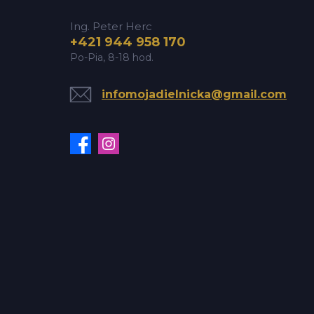
Ing. Peter Herc
+421 944 958 170
Po-Pia, 8-18 hod.
infomojadielnicka@gmail.com