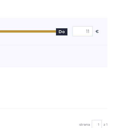
€
Do
strana
z 1