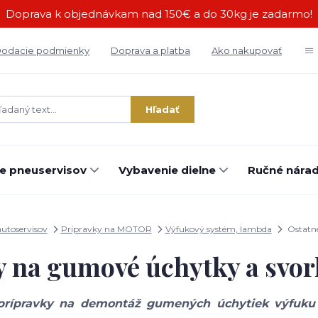
Doprava k objednávkam nad 150€ a do 30kg je zadarmo!
odacie podmienky
Doprava a platba
Ako nakupovať
Hľadať
e pneuservisov
Vybavenie dielne
Ručné náradi
utoservisov
Prípravky na MOTOR
Výfukový systém, lambda
Ostatné
y na gumové úchytky a svor
prípravky na demontáž gumených úchytiek výfuku (