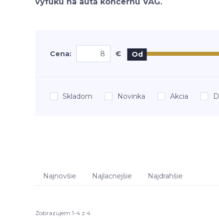
výfuku na autá koncernu VAG.
Cena:
€
Od
Skladom
Novinka
Akcia
D
Najnovšie
Najlacnejšie
Najdrahšie
Zobrazujem 1-4 z 4