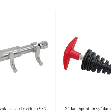
vok na svorky výfuku VAG -
Zátka - špunt do výfuku 1