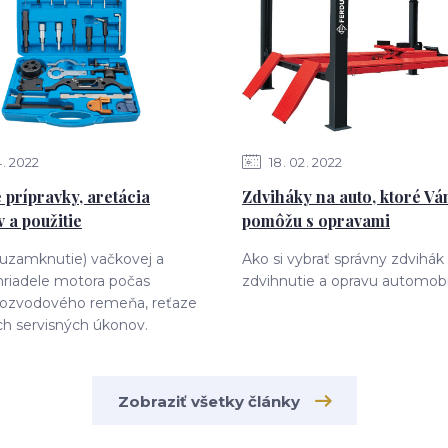
4
2022
18
02
2022
 prípravky, aretácia
Zdviháky na auto, ktoré V
 a použitie
pomôžu s opravami
(uzamknutie) vačkovej a
Ako si vybrať správny zdvihák
hriadele motora počas
zdvihnutie a opravu automobi
ozvodového remeňa, reťaze
ch servisných úkonov.
Zobraziť všetky články