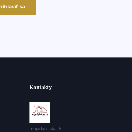
rihlásiť sa
Kontakty
mojadielnicka.sk