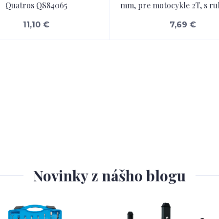
Quatros QS84065
mm, pre motocykle 2T, s ru
11,10 €
7,69 €
Novinky z nášho blogu