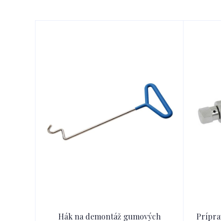
Hák na demontáž gumových
Prípra