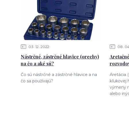
03
12
2022
08
0
Nástrčné, zástrčné hlavice (orechy)
Aretačné
na čo a aké sú?
rozvodov
Čo sú nástrčné a zástrčné hlavice a na
Aretácia 
čo sa používajú?
kľukovej 
výmeny r
alebo iný