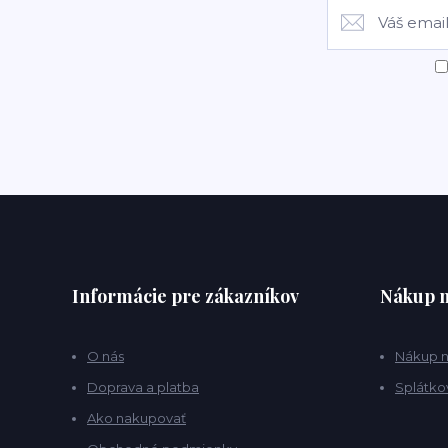
Informácie pre zákazníkov
Nákup n
O nás
Nákup n
Doprava a platba
Splátko
Ako nakupovať