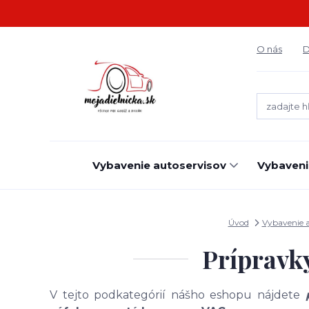
O nás
D
Vybavenie autoservisov
Vybaveni
Úvod
Vybavenie a
Prípravk
V tejto podkategórií nášho eshopu nájdete