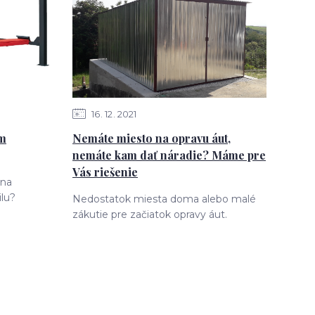
16
12
2021
ám
Nemáte miesto na opravu áut,
nemáte kam dať náradie? Máme pre
Vás riešenie
 na
lu?
Nedostatok miesta doma alebo malé
zákutie pre začiatok opravy áut.