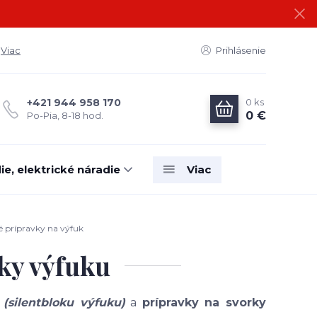
Viac
Prihlásenie
0
ks
+421 944 958 170
0 €
Po-Pia, 8-18 hod.
e, elektrické náradie
Viac
 prípravky na výfuk
ky výfuku
silentbloku výfuku)
a
prípravky na svorky