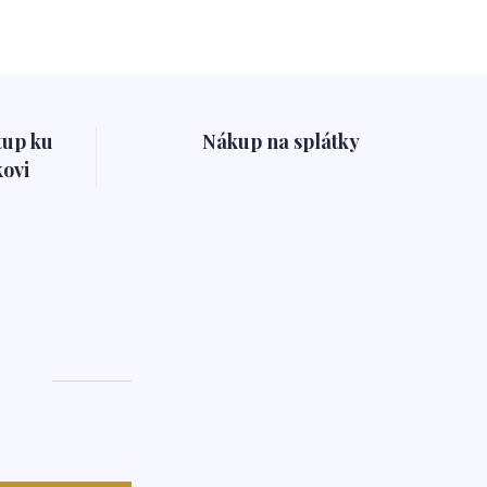
tup ku
Nákup na splátky
ovi