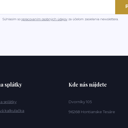
P
Súhlasím so
spracovaním osobných údajov
za účelom zasielania newslettera.
a splátky
Kde nás nájdete
a splátky
Dvorníky 105
vá kalkulačka
96268 Hontianske Tesáre