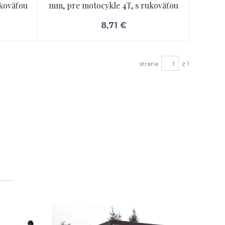
koväťou
mm, pre motocykle 4T, s rukoväťou
8,71 €
strana
z 1