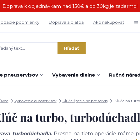
Doprava k objednávkam nad 150€ a do 30kg je zadarmo!
odacie podmienky
Doprava a platba
Ako nakupovať
Hľadať
e pneuservisov
Vybavenie dielne
Ručné náradi
Úvod
Vybavenie autoservisov
Kľúče špeciálne pre servis
Kľúče na turb
ľúč na turbo, turbodúchad
rava turbodúchadla.
Presne na tieto operácie máme pr