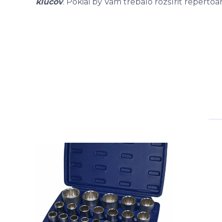
kľúčov
. Pokiaľ by Vám trebalo rozšíriť repertoá