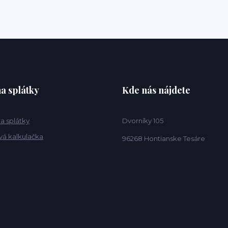
a splátky
Kde nás nájdete
a splátky
Dvorníky 105
vá kalkulačka
96268 Hontianske Tesáre