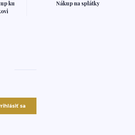
tup ku
Nákup na splátky
ovi
rihlásiť sa