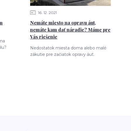
16
12
2021
ám
Nemáte miesto na opravu áut,
nemáte kam dať náradie? Máme pre
Vás riešenie
 na
lu?
Nedostatok miesta doma alebo malé
zákutie pre začiatok opravy áut.