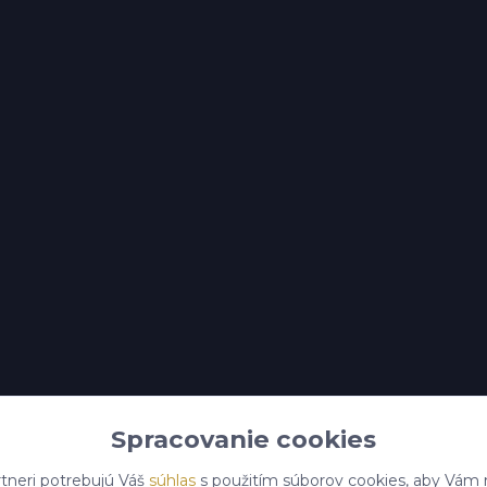
Spracovanie cookies
tneri potrebujú Váš
súhlas
s použitím súborov cookies, aby Vám 