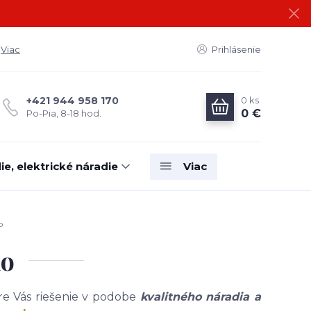
Viac
Prihlásenie
0
ks
+421 944 958 170
0 €
Po-Pia, 8-18 hod.
e, elektrické náradie
Viac
o
lo
e Vás riešenie v podobe
kvalitného náradia a