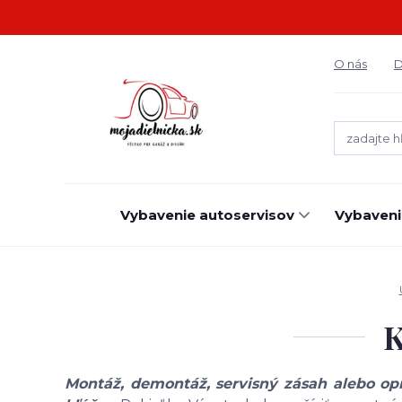
O nás
D
Vybavenie autoservisov
Vybaveni
K
Montáž, demontáž, servisný zásah alebo op