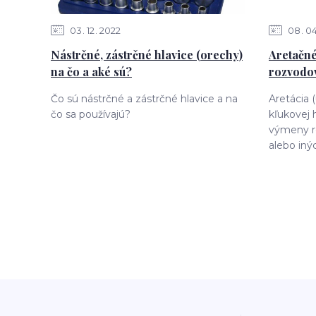
03
12
2022
08
0
Nástrčné, zástrčné hlavice (orechy)
Aretačné
na čo a aké sú?
rozvodov
Čo sú nástrčné a zástrčné hlavice a na
Aretácia 
čo sa používajú?
kľukovej 
výmeny r
alebo iný