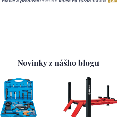
r
hlavíc a predĺžení
môžete
kľúče na turbo
doblniť
gol
Novinky z nášho blogu