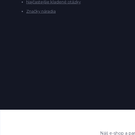
Najčastejšie kladené otázky
Značky náradia
Náš e-shop a par