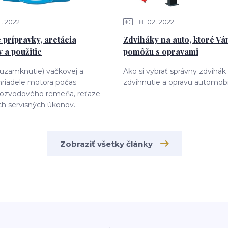
4
2022
18
02
2022
 prípravky, aretácia
Zdviháky na auto, ktoré V
 a použitie
pomôžu s opravami
(uzamknutie) vačkovej a
Ako si vybrať správny zdvihák
hriadele motora počas
zdvihnutie a opravu automobi
ozvodového remeňa, reťaze
ch servisných úkonov.
Zobraziť všetky články