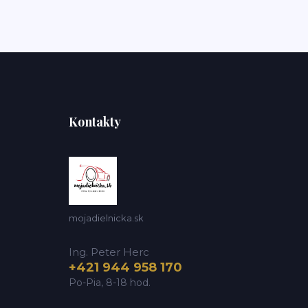
Kontakty
mojadielnicka.sk
Ing. Peter Herc
+421 944 958 170
Po-Pia, 8-18 hod.