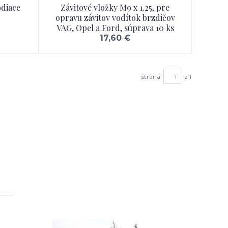
odiace
Závitové vložky M9 x 1.25, pre
opravu závitov vodítok brzdičov
VAG, Opel a Ford, súprava 10 ks
17,60 €
strana
z 1