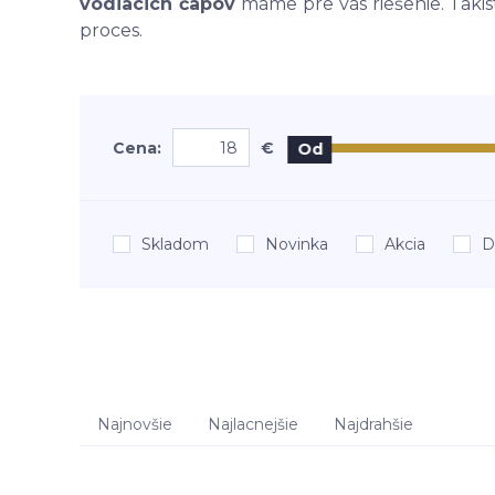
vodiacich čapov
máme pre vás riešenie. Takis
proces.
Cena:
€
Od
Skladom
Novinka
Akcia
D
Najnovšie
Najlacnejšie
Najdrahšie