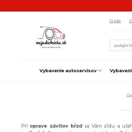
O nás
D
Vybavenie autoservisov
Vybaveni
Úv
Pri
oprave závitov bŕzd
sa Vám zídu a uľahč