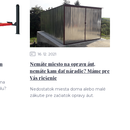
16
12
2021
ám
Nemáte miesto na opravu áut,
nemáte kam dať náradie? Máme pre
Vás riešenie
 na
lu?
Nedostatok miesta doma alebo malé
zákutie pre začiatok opravy áut.