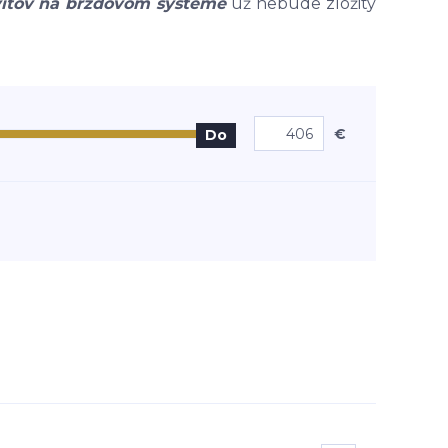
itov na brzdovom systéme
už nebude zložitý
€
Do