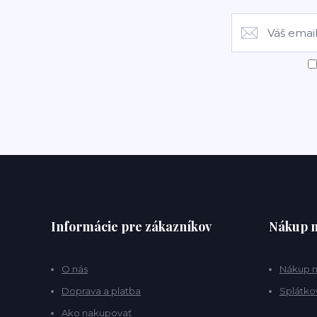
Informácie pre zákazníkov
Nákup n
O nás
Nákup n
Doprava a platba
Splátko
Ako nakupovať