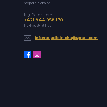
mojadielnicka.sk
Ing. Peter Herc
+421 944 958 170
Po-Pia, 8-18 hod.
infomojadielnicka@gmail.com