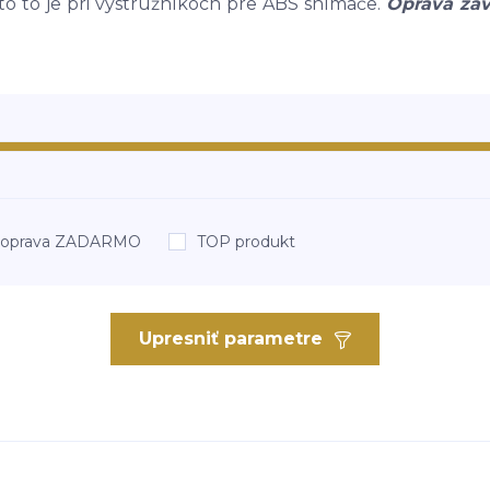
to to je pri výstružníkoch pre ABS snímače.
Oprava záv
oprava ZADARMO
TOP produkt
Upresniť parametre