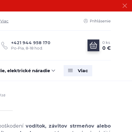
Viac
Prihlásenie
0
ks
+421 944 958 170
0 €
Po-Pia, 8-18 hod.
e, elektrické náradie
Viac
ŕzd
 poškodení
vodítok, závitov strmeňov alebo