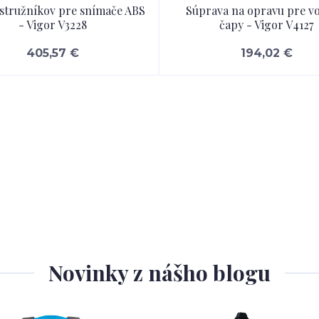
stružníkov pre snímače ABS
Súprava na opravu pre v
- Vigor V3228
čapy - Vigor V4127
405,57 €
194,02 €
Novinky z nášho blogu