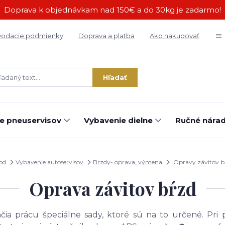
Doprava k objednávkam nad 150€ a do 30kg je zadarmo!
odacie podmienky
Doprava a platba
Ako nakupovať
Hľadať
e pneuservisov
Vybavenie dielne
Ručné náradi
od
Vybavenie autoservisov
Brzdy- oprava, výmena
Opravy závitov b
Oprava závitov bŕzd
ia prácu špeciálne sady, ktoré sú na to určené. Pri