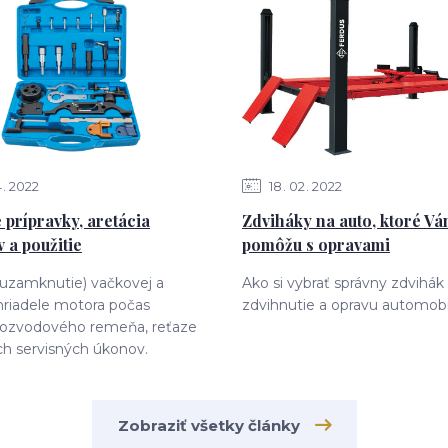
4
2022
18
02
2022
 prípravky, aretácia
Zdviháky na auto, ktoré V
 a použitie
pomôžu s opravami
(uzamknutie) vačkovej a
Ako si vybrať správny zdvihák
hriadele motora počas
zdvihnutie a opravu automobi
ozvodového remeňa, reťaze
ch servisných úkonov.
Zobraziť všetky články