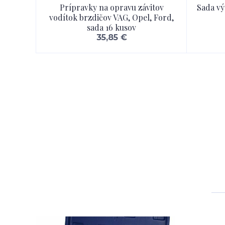
Prípravky na opravu závitov
Sada vý
vodítok brzdičov VAG, Opel, Ford,
sada 16 kusov
35,85 €