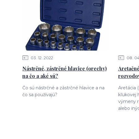
03
12
2022
08
0
Nástrčné, zástrčné hlavice (orechy)
Aretačné
na čo a aké sú?
rozvodov
Čo sú nástrčné a zástrčné hlavice a na
Aretácia 
čo sa používajú?
kľukovej 
výmeny r
alebo iný