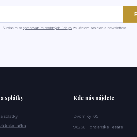
P
Súhlasím so
spracovaním osobných údajov
za účelom zasielania newslettera.
a splátky
Kde nás nájdete
a splátky
Dvorníky 105
vá kalkulačka
96268 Hontianske Tesáre