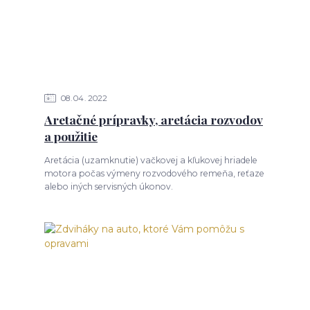
08
04
2022
Aretačné prípravky, aretácia rozvodov
a použitie
Aretácia (uzamknutie) vačkovej a kľukovej hriadele
motora počas výmeny rozvodového remeňa, reťaze
alebo iných servisných úkonov.