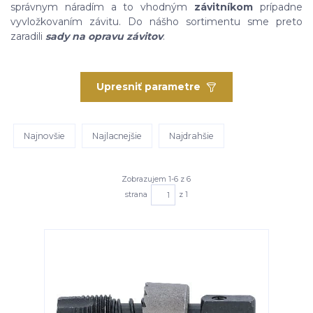
správnym náradím a to vhodným
závitníkom
prípadne
vyvložkovaním závitu. Do nášho sortimentu sme preto
zaradili
sady na opravu závitov
.
Upresniť parametre
Najnovšie
Najlacnejšie
Najdrahšie
Zobrazujem 1-6 z 6
strana
z 1