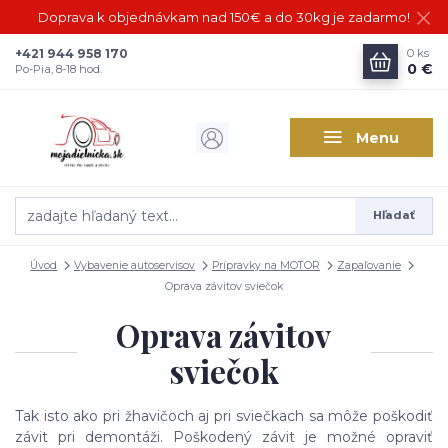
Doprava k objednávkam nad 150€ a do 30kg je zadarmo!
+421 944 958 170
0
ks
0 €
Po-Pia, 8-18 hod.
Menu
Hľadať
Úvod
Vybavenie autoservisov
Prípravky na MOTOR
Zapaľovanie
Oprava závitov sviečok
Oprava závitov
sviečok
Tak isto ako pri žhavičoch aj pri sviečkach sa môže poškodiť
závit pri demontáži. Poškodený závit je možné opraviť