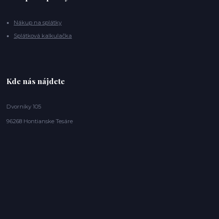
Nákup na splátky
Splátková kalkulačka
Kde nás nájdete
Dvorníky 105
96268 Hontianske Tesáre