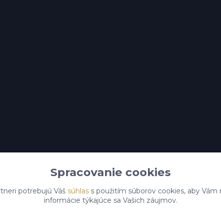
Spracovanie cookies
tneri potrebujú Váš
súhlas
s použitím súborov cookies, aby Vám 
informácie týkajúce sa Vašich záujmov.