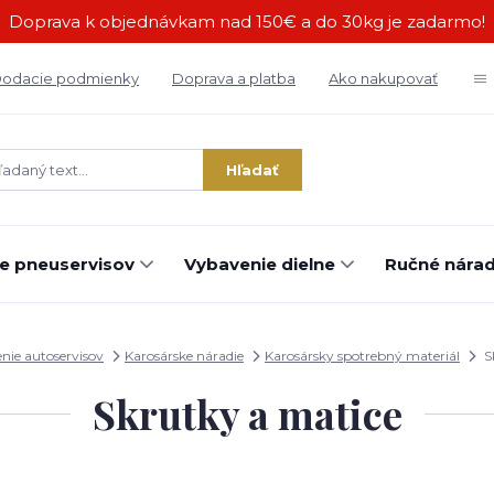
Doprava k objednávkam nad 150€ a do 30kg je zadarmo!
odacie podmienky
Doprava a platba
Ako nakupovať
Hľadať
e pneuservisov
Vybavenie dielne
Ručné náradi
nie autoservisov
Karosárske náradie
Karosársky spotrebný materiál
S
Skrutky a matice