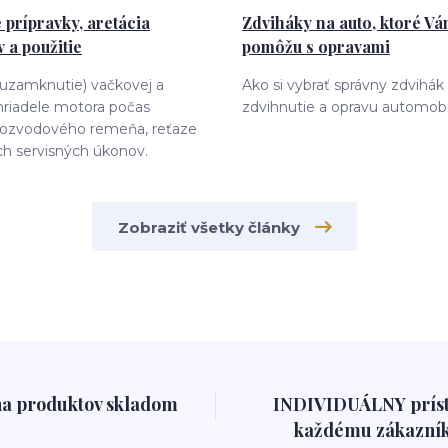
 prípravky, aretácia
Zdviháky na auto, ktoré V
 a použitie
pomôžu s opravami
(uzamknutie) vačkovej a
Ako si vybrať správny zdvihák
hriadele motora počas
zdvihnutie a opravu automobi
ozvodového remeňa, reťaze
ch servisných úkonov.
Zobraziť všetky články
na produktov skladom
INDIVIDUÁLNY prís
každému zákazník