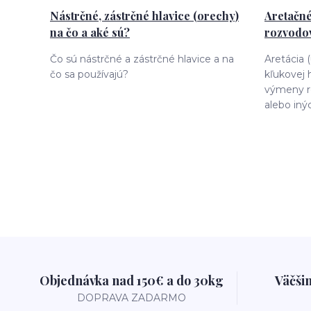
Nástrčné, zástrčné hlavice (orechy)
Aretačné
na čo a aké sú?
rozvodov
Čo sú nástrčné a zástrčné hlavice a na
Aretácia 
čo sa používajú?
kľukovej 
výmeny r
alebo iný
Objednávka nad 150€ a do 30kg
Väčši
DOPRAVA ZADARMO