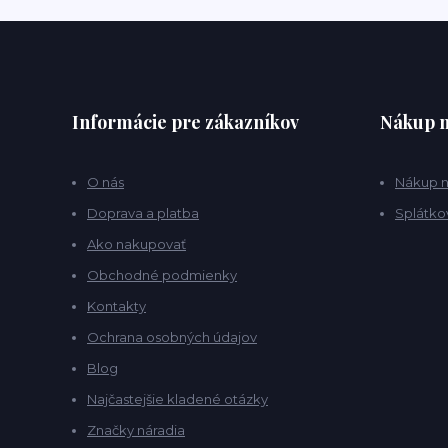
Informácie pre zákazníkov
Nákup n
O nás
Nákup n
Doprava a platba
Splátko
Ako nakupovať
Obchodné podmienky
Kontakty
Ochrana osobných údajov
Blog
Najčastejšie kladené otázky
Značky náradia