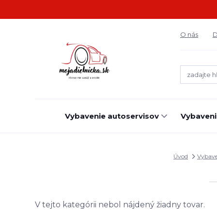
O nás
D
Vybavenie autoservisov
Vybaveni
Úvod
Vybave
V tejto kategórii nebol nájdený žiadny tovar.