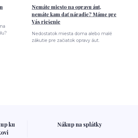
ám
Nemáte miesto na opravu áut,
nemáte kam dať náradie? Máme pre
Vás riešenie
 na
lu?
Nedostatok miesta doma alebo malé
zákutie pre začiatok opravy áut.
tup ku
Nákup na splátky
ovi