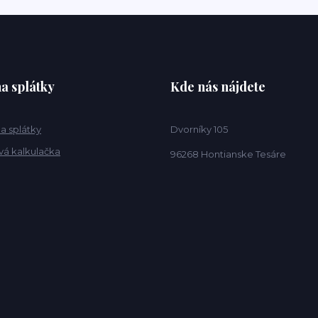
a splátky
Kde nás nájdete
a splátky
Dvorníky 105
vá kalkulačka
96268 Hontianske Tesáre