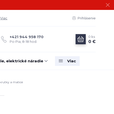
Viac
Prihlásenie
0
ks
+421 944 958 170
0 €
Po-Pia, 8-18 hod.
e, elektrické náradie
Viac
krutky a matice