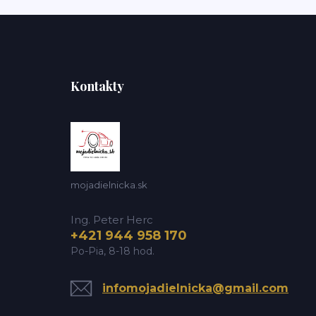
Kontakty
mojadielnicka.sk
Ing. Peter Herc
+421 944 958 170
Po-Pia, 8-18 hod.
infomojadielnicka@gmail.com