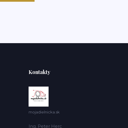
Kontakty
mojadielnicka.sk
Ing. Peter Herc