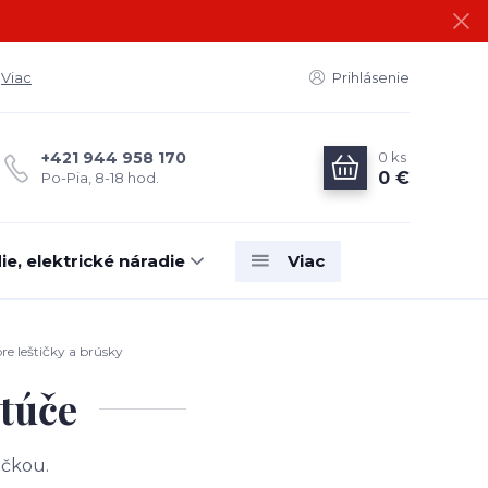
Viac
Prihlásenie
0
ks
+421 944 958 170
0 €
Po-Pia, 8-18 hod.
e, elektrické náradie
Viac
re leštičky a brúsky
otúče
ačkou.