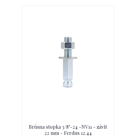
Brúsna stopka 3/8"-24 -NV11 - závit
22 mm - Ferdus 12.44