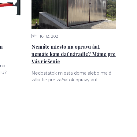
16
12
2021
ám
Nemáte miesto na opravu áut,
nemáte kam dať náradie? Máme pre
Vás riešenie
 na
lu?
Nedostatok miesta doma alebo malé
zákutie pre začiatok opravy áut.