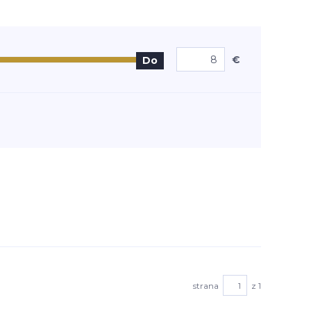
€
Do
strana
z 1