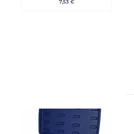
7,53 €