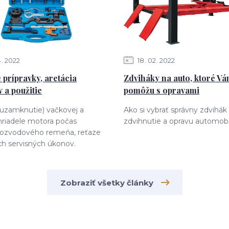
4
2022
18
02
2022
 prípravky, aretácia
Zdviháky na auto, ktoré V
 a použitie
pomôžu s opravami
(uzamknutie) vačkovej a
Ako si vybrať správny zdvihák
hriadele motora počas
zdvihnutie a opravu automobi
ozvodového remeňa, reťaze
ch servisných úkonov.
Zobraziť všetky články