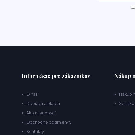
Informácie pre zákazníkov
Nákup n
O nás
Nákup n
Doprava a platba
Splátko
Ako nakupovať
Obchodné podmienky
Kontakty