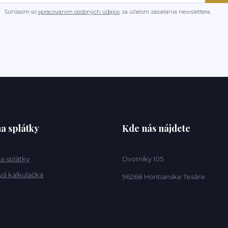
Súhlasím so
spracovaním osobných údajov
za účelom zasielania newslettera.
a splátky
Kde nás nájdete
a splátky
Dvorníky 105
vá kalkulačka
96268 Hontianske Tesáre