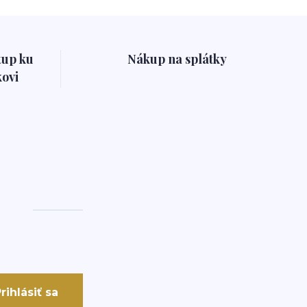
tup ku
Nákup na splátky
ovi
rihlásiť sa