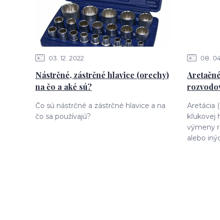
03
12
2022
08
0
Nástrčné, zástrčné hlavice (orechy)
Aretačné
na čo a aké sú?
rozvodov
Čo sú nástrčné a zástrčné hlavice a na
Aretácia 
čo sa používajú?
kľukovej 
výmeny r
alebo iný