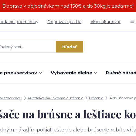
Doprava k objednávkam nad 150€ a do 30kg je zadarmo!
odacie podmienky
Doprava a platba
Ako nakupovať
Hľadať
e pneuservisov
Vybavenie dielne
Ručné náradi
autoservisov
Autolakovňa-lakovanie, leštenie
Leštenie
Príslušenstvo p
ače na brúsne a leštiace k
dným náradím pokiaľ leštenie alebo brúsenie robíte vŕt