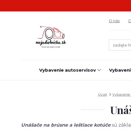
O nás
D
Vybavenie autoservisov
Vybaveni
Úvod
Vybavenie 
Unáš
Unášače na brúsne a leštiace kotúče
sú zákla