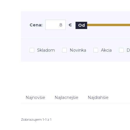
Cena:
€
Od
Skladom
Novinka
Akcia
D
Najnovšie
Najlacnejšie
Najdrahšie
Zobrazujem 1-1 z 1