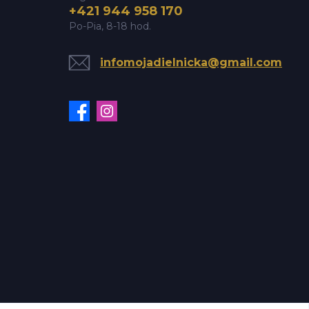
+421 944 958 170
Po-Pia, 8-18 hod.
infomojadielnicka@gmail.com