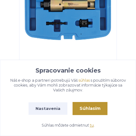
Prípravok na demontáž spojkové hriadele
Fiat Ducato BGS 8520
Spracovanie cookies
91,43 €
Náš e-shop a partneri potrebujú Váš
súhlas
s použitím súborov
cookies, aby Vám mohli zobrazovať informácie týkajúce sa
Pridať do košíka
Vašich záujmov.
Súhlasím
Nastavenia
Súhlas môžete odmietnuť
tu
.