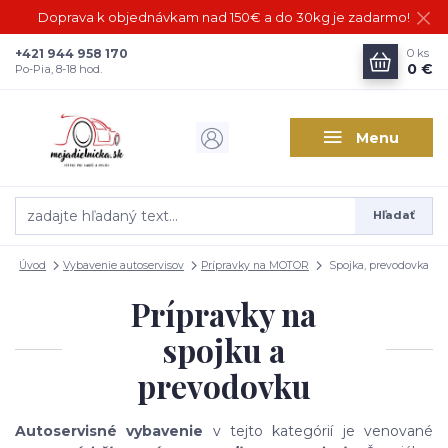
Doprava k objednávkam nad 150€ a do 30kg je zadarmo!
+421 944 958 170
0
ks
0 €
Po-Pia, 8-18 hod.
Menu
Hľadať
Úvod
Vybavenie autoservisov
Prípravky na MOTOR
Spojka, prevodovka
Prípravky na
spojku a
prevodovku
Autoservisné vybavenie
v tejto kategórií je venované