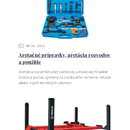
08
04
2022
Aretačné prípravky, aretácia rozvodov
a použitie
Aretácia (uzamknutie) vačkovej a kľukovej hriadele
motora počas výmeny rozvodového remeňa, reťaze
alebo iných servisných úkonov.