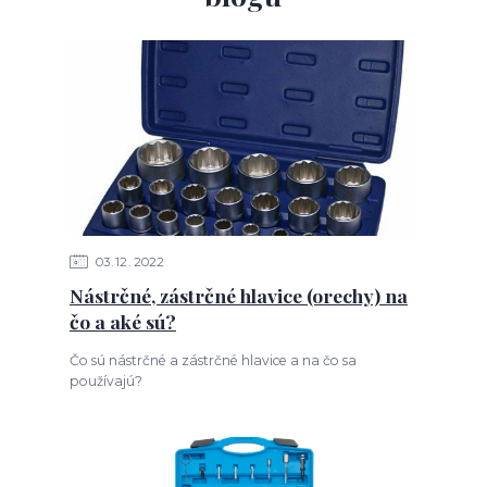
03
12
2022
Nástrčné, zástrčné hlavice (orechy) na
čo a aké sú?
Čo sú nástrčné a zástrčné hlavice a na čo sa
používajú?