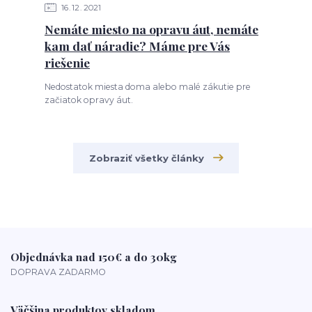
16
12
2021
Nemáte miesto na opravu áut, nemáte
kam dať náradie? Máme pre Vás
riešenie
Nedostatok miesta doma alebo malé zákutie pre
začiatok opravy áut.
Zobraziť všetky články
Objednávka nad 150€ a do 30kg
DOPRAVA ZADARMO
Väčšina produktov skladom