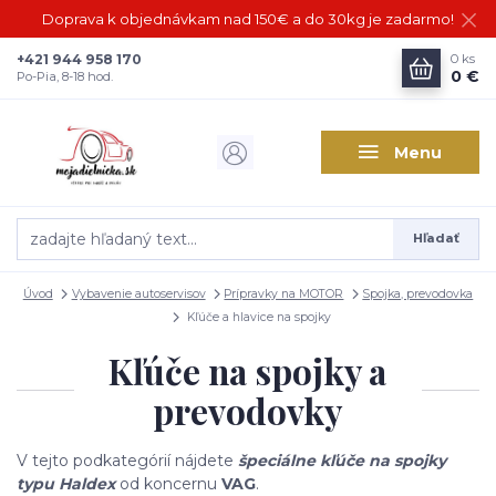
Doprava k objednávkam nad 150€ a do 30kg je zadarmo!
+421 944 958 170
0
ks
0 €
Po-Pia, 8-18 hod.
Menu
Hľadať
Úvod
Vybavenie autoservisov
Prípravky na MOTOR
Spojka, prevodovka
Kľúče a hlavice na spojky
Kľúče na spojky a
prevodovky
V tejto podkategórií nájdete
špeciálne kľúče na spojky
typu Haldex
od koncernu
VAG
.