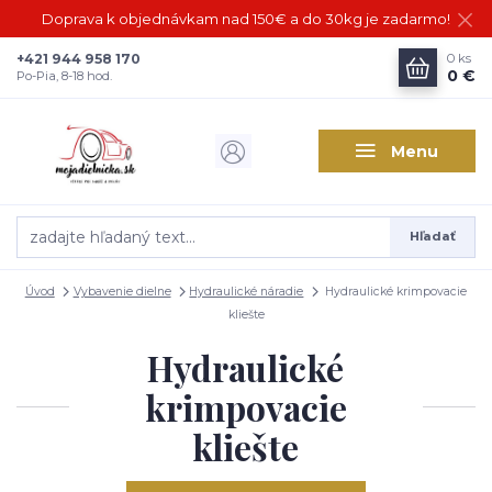
Doprava k objednávkam nad 150€ a do 30kg je zadarmo!
+421 944 958 170
0
ks
0 €
Po-Pia, 8-18 hod.
Menu
Hľadať
Úvod
Vybavenie dielne
Hydraulické náradie
Hydraulické krimpovacie
kliešte
Hydraulické
krimpovacie
kliešte