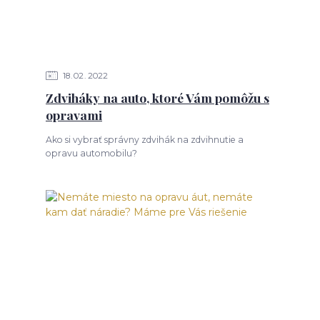
18
02
2022
Zdviháky na auto, ktoré Vám pomôžu s
opravami
Ako si vybrať správny zdvihák na zdvihnutie a
opravu automobilu?