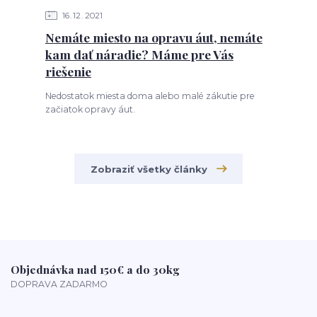
16
12
2021
Nemáte miesto na opravu áut, nemáte
kam dať náradie? Máme pre Vás
riešenie
Nedostatok miesta doma alebo malé zákutie pre
začiatok opravy áut.
Zobraziť všetky články
Objednávka nad 150€ a do 30kg
DOPRAVA ZADARMO