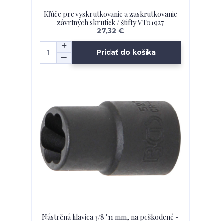
Kľúče pre vyskrutkovanie a zaskrutkovanie
závrtných skrutiek / štifty VT01927
27,32 €
Pridať do košíka
Nástrčná hlavica 3/8 "11 mm, na poškodené -