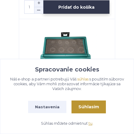
Pridať do košíka
Spracovanie cookies
Náš e-shop a partneri potrebujú Váš
súhlas
s použitím súborov
cookies, aby Vám mohli zobrazovať informácie týkajúce sa
Vašich záujmov.
Súprava hlavíc na poškodené skrutky 8-19
Súhlasím
Nastavenia
mm, 3/8", s vyrážačom - JONNESWAY
308,58 €
Súhlas môžete odmietnuť
tu
.
Pridať do košíka