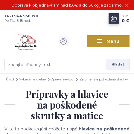
Doprava k objednávkam nad 150€ a do 30kg je zadarmo!
+421 944 958 170
0
ks
0 €
Po-Pia, 8-18 hod.
Menu
Hľadať
Úvod
Vybavenie dielne
Oprava závitov
Zalomené a poškodené skrutky
Prípravky a hlavice
na poškodené
skrutky a matice
V tejto podkategórií môžete nájsť
hlavice na poškodené