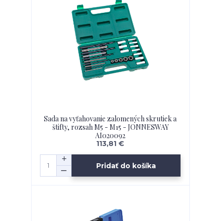
Sada na vyťahovanie zalomených skrutiek a
štifty, rozsah M5 - M15 - JONNESWAY
AI020092
113,81 €
Pridať do košíka