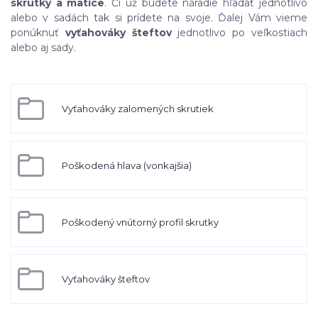
skrutky a matice
. Či už budete náradie hľadať jednotlivo
alebo v sadách tak si prídete na svoje. Ďalej Vám vieme
ponúknuť
vyťahováky šteftov
jednotlivo po veľkostiach
alebo aj sady.
Vyťahováky zalomených skrutiek
Poškodená hlava (vonkajšia)
Poškodený vnútorný profil skrutky
Vyťahováky šteftov