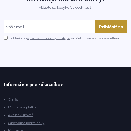
Môžete sa kedykoľvek odhlásiť.
Prihlásiť sa
Súhlasím so
spracovaním osobných údajov
za účelom zasielania newslettera.
Informácie pre zákazníkov
O nás
Doprava a platba
Ako nakupovať
Obchodné podmienky
Kontakty