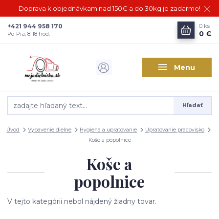
Doprava k objednávkam nad 150€ a do 30kg je zadarmo!
+421 944 958 170
0
ks
0 €
Po-Pia, 8-18 hod.
Menu
Hľadať
Úvod
Vybavenie dielne
Hygiena a upratovanie
Upratovanie pracovisko
Koše a popolnice
Koše a
popolnice
V tejto kategórii nebol nájdený žiadny tovar.