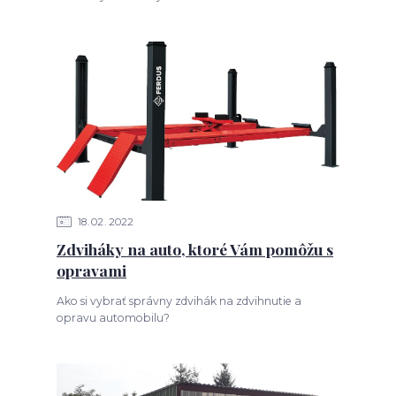
18
02
2022
Zdviháky na auto, ktoré Vám pomôžu s
opravami
Ako si vybrať správny zdvihák na zdvihnutie a
opravu automobilu?