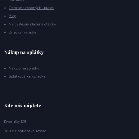
Ochrana osobných údajov
Blog
Najčastejšie kladené otázky
Značky náradia
Nákup na splátky
Nákup na splátky
Splátková kalkulačka
Kde nás nájdete
Dvorníky 105
96268 Hontianske Tesáre