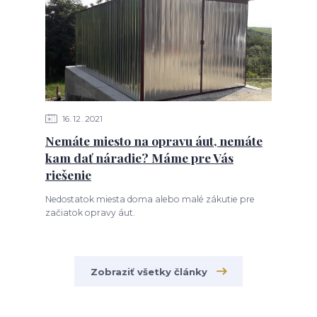
16
12
2021
Nemáte miesto na opravu áut, nemáte
kam dať náradie? Máme pre Vás
riešenie
Nedostatok miesta doma alebo malé zákutie pre
začiatok opravy áut.
Zobraziť všetky články