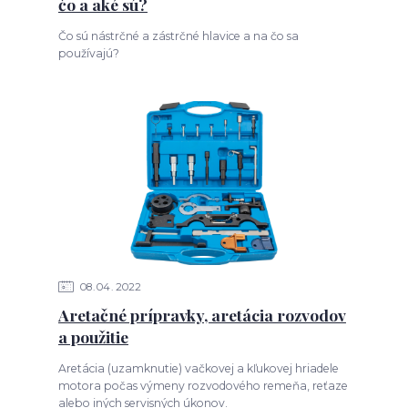
čo a aké sú?
Čo sú nástrčné a zástrčné hlavice a na čo sa
používajú?
08
04
2022
Aretačné prípravky, aretácia rozvodov
a použitie
Aretácia (uzamknutie) vačkovej a kľukovej hriadele
motora počas výmeny rozvodového remeňa, reťaze
alebo iných servisných úkonov.