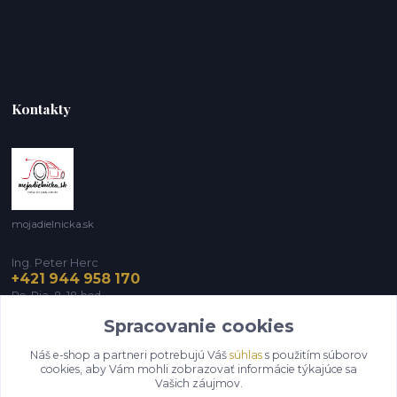
Kontakty
mojadielnicka.sk
Ing. Peter Herc
+421 944 958 170
Po-Pia, 8-18 hod.
Spracovanie cookies
infomojadielnicka@gmail.com
Náš e-shop a partneri potrebujú Váš
súhlas
s použitím súborov
cookies, aby Vám mohli zobrazovať informácie týkajúce sa
Vašich záujmov.