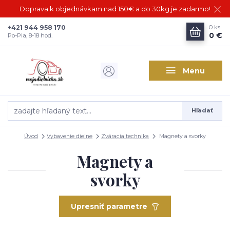
Doprava k objednávkam nad 150€ a do 30kg je zadarmo!
+421 944 958 170
0
ks
0 €
Po-Pia, 8-18 hod.
Menu
Hľadať
Úvod
Vybavenie dielne
Zváracia technika
Magnety a svorky
Magnety a
svorky
Upresniť parametre