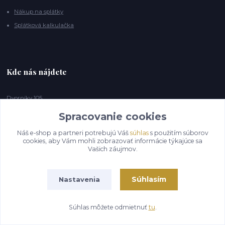
Nákup na splátky
Splátková kalkulačka
Kde nás nájdete
Dvorníky 105
96268 Hontianske Tesáre
Spracovanie cookies
Náš e-shop a partneri potrebujú Váš
súhlas
s použitím súborov
cookies, aby Vám mohli zobrazovať informácie týkajúce sa
Vašich záujmov.
Súhlasím
Nastavenia
Súhlas môžete odmietnuť
tu
.