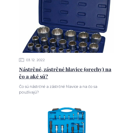
03
12
2022
Nástrčné, zástrčné hlavice (orechy) na
čo a aké sú?
Čo sú nástrčné a zástrčné hlavice a na čo sa
používajú?