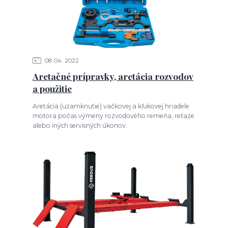
08
04
2022
Aretačné prípravky, aretácia rozvodov
a použitie
Aretácia (uzamknutie) vačkovej a kľukovej hriadele
motora počas výmeny rozvodového remeňa, reťaze
alebo iných servisných úkonov.