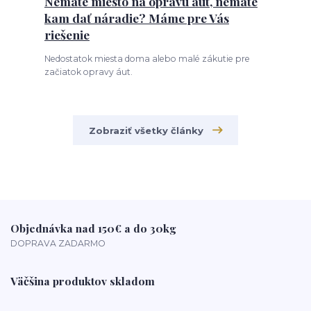
Nemáte miesto na opravu áut, nemáte
kam dať náradie? Máme pre Vás
riešenie
Nedostatok miesta doma alebo malé zákutie pre
začiatok opravy áut.
Zobraziť všetky články
Objednávka nad 150€ a do 30kg
DOPRAVA ZADARMO
Väčšina produktov skladom