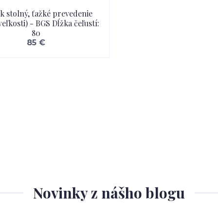
k stolný, ťažké prevedenie
veľkosti) - BGS Dĺžka čeľustí:
80
85 €
Novinky z nášho blogu