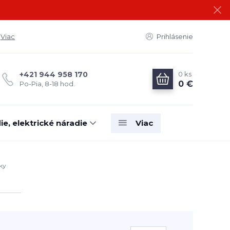
Viac
Prihlásenie
0
ks
+421 944 958 170
0 €
Po-Pia, 8-18 hod.
e, elektrické náradie
Viac
ky