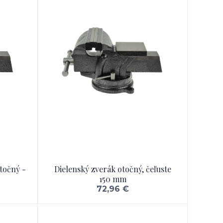
točný -
Dielenský zverák otočný, čeľuste
150 mm
72,96 €