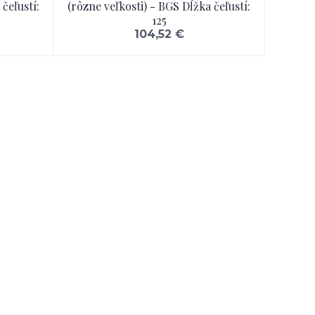
čeľustí:
(rôzne veľkosti) - BGS Dĺžka čeľustí:
125
104,52 €