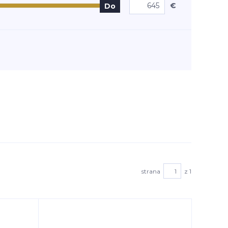
€
Do
strana
z 1