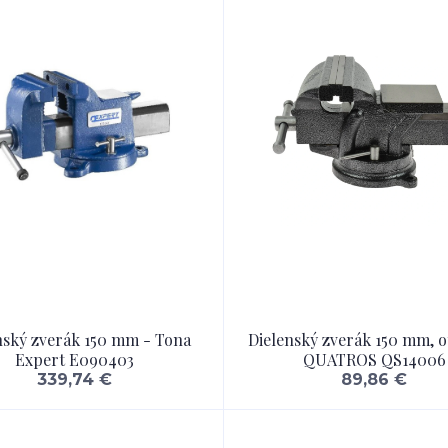
nský zverák 150 mm - Tona
Dielenský zverák 150 mm, o
Expert E090403
QUATROS QS14006
339,74 €
89,86 €