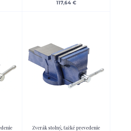
117,64 €
edenie
Zverák stolný, ťažké prevedenie