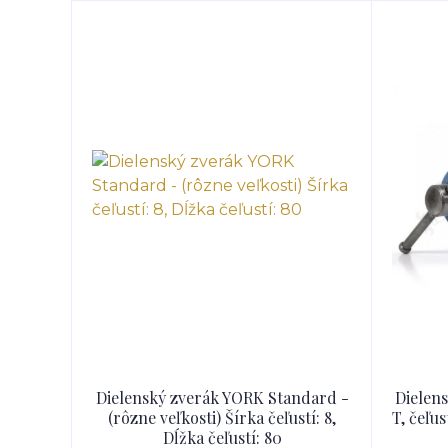
Dielenský zverák YORK Standard -
Dielen
(rôzne veľkosti) Šírka čeľustí: 8,
T, čeľu
Dĺžka čeľustí: 80