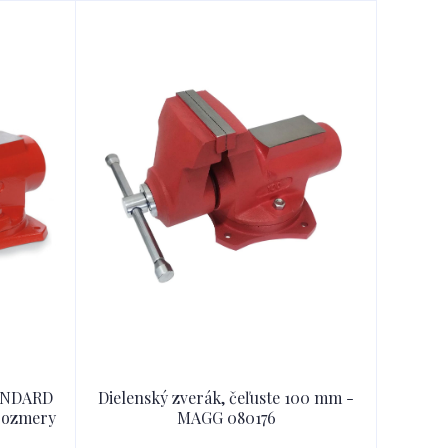
TANDARD
Dielenský zverák, čeľuste 100 mm -
 rozmery
MAGG 080176