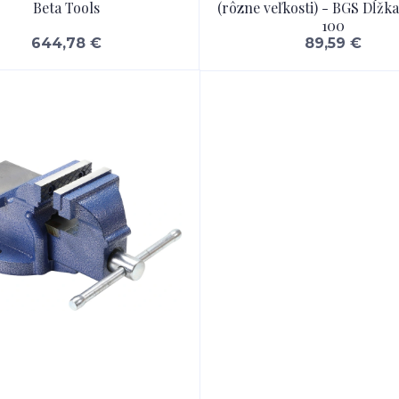
Beta Tools
(rôzne veľkosti) - BGS Dĺžka 
100
644,78 €
89,59 €