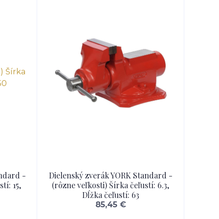
ndard -
Dielenský zverák YORK Standard -
tí: 15,
(rôzne veľkosti) Šírka čeľustí: 6.3,
Dĺžka čeľustí: 63
85,45 €