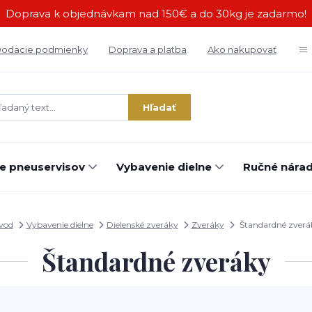
Doprava k objednávkam nad 150€ a do 30kg je zadarmo!
odacie podmienky
Doprava a platba
Ako nakupovať
Hľadať
e pneuservisov
Vybavenie dielne
Ručné náradi
vod
Vybavenie dielne
Dielenské zveráky
Zveráky
Štandardné zverá
Štandardné zveráky