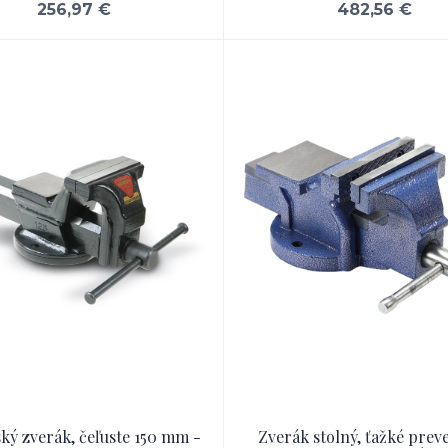
256,97 €
482,56 €
ký zverák, čeľuste 150 mm -
Zverák stolný, ťažké prev