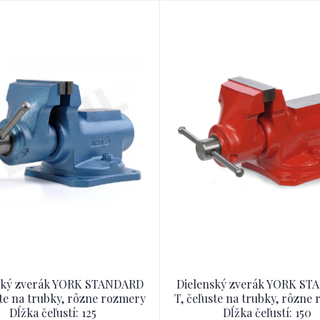
ský zverák YORK STANDARD
Dielenský zverák YORK S
ste na trubky, rôzne rozmery
T, čeľuste na trubky, rôzne
Dĺžka čeľustí: 125
Dĺžka čeľustí: 150