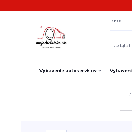
O nás
D
Vybavenie autoservisov
Vybaveni
Ú