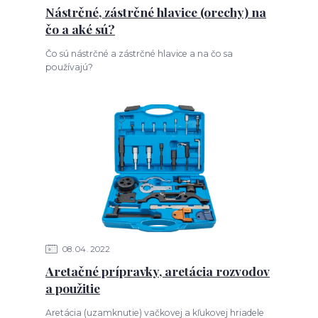
Nástrčné, zástrčné hlavice (orechy) na
čo a aké sú?
Čo sú nástrčné a zástrčné hlavice a na čo sa
používajú?
08
04
2022
Aretačné prípravky, aretácia rozvodov
a použitie
Aretácia (uzamknutie) vačkovej a kľukovej hriadele