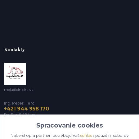
Kontakty
mojadielnicka.sk
Ing. Peter Herc
+421 944 958 170
Po-Pia, 8-18 hod.
Spracovanie cookies
infomojadielnicka@gmail.com
Náš e-shop a partneri potrebujú Váš
súhlas
s použitím súborov