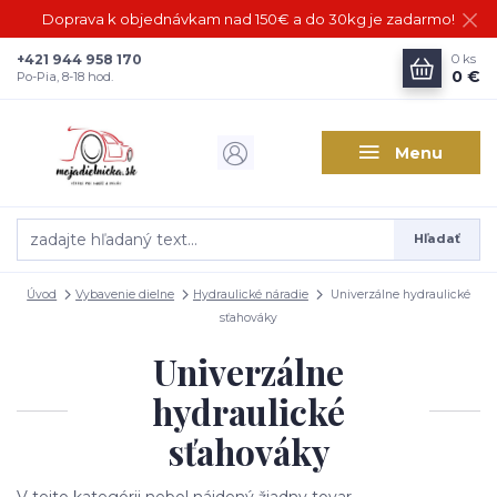
Doprava k objednávkam nad 150€ a do 30kg je zadarmo!
+421 944 958 170
0
ks
0 €
Po-Pia, 8-18 hod.
Menu
Hľadať
Úvod
Vybavenie dielne
Hydraulické náradie
Univerzálne hydraulické
sťahováky
Univerzálne
hydraulické
sťahováky
V tejto kategórii nebol nájdený žiadny tovar.