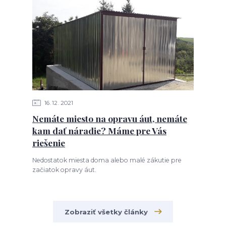
16
12
2021
Nemáte miesto na opravu áut, nemáte
kam dať náradie? Máme pre Vás
riešenie
Nedostatok miesta doma alebo malé zákutie pre
začiatok opravy áut.
Zobraziť všetky články