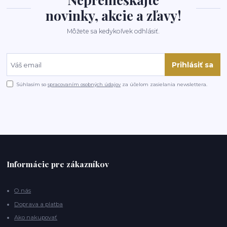
novinky, akcie a zľavy!
Môžete sa kedykoľvek odhlásiť.
Prihlásiť sa
Súhlasím so
spracovaním osobných údajov
za účelom zasielania newslettera.
Informácie pre zákazníkov
O nás
Doprava a platba
Ako nakupovať