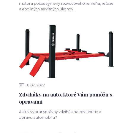
motora počas výmeny rozvodového remeňa, reťaze
alebo iných servisných úkonov.
18
02
2022
Zdviháky na auto, ktoré Vám pomôžu s
opravami
Ako si vybrať správny zdvihák na zdvihnutie a
opravu automobilu?