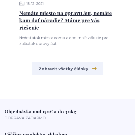
16
12
2021
Nemáte miesto na opravu áut, nemáte
kam dať náradie? Máme pre Vás
riešenie
Nedostatok miesta doma alebo malé zákutie pre
začiatok opravy áut.
Zobraziť všetky články
Objednávka nad 150€ a do 30kg
DOPRAVA ZADARMO
Väčšina produktov skladom