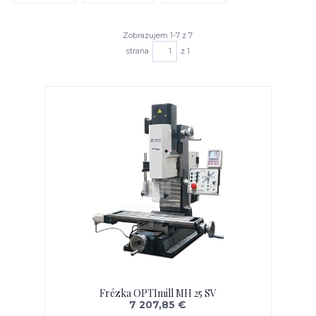
Zobrazujem 1-7 z 7
strana
z 1
Frézka OPTImill MH 25 SV
7 207,85 €