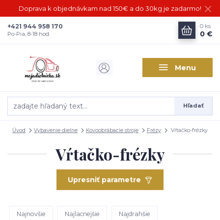
Doprava k objednávkam nad 150€ a do 30kg je zadarmo!
+421 944 958 170
0
ks
0 €
Po-Pia, 8-18 hod.
Menu
Hľadať
Úvod
Vybavenie dielne
Kovoobrábacie stroje
Frézy
Vŕtačko-frézky
Vŕtačko-frézky
Upresniť parametre
Najnovšie
Najlacnejšie
Najdrahšie