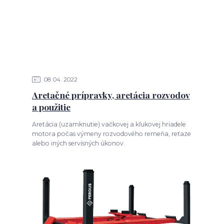
08
04
2022
Aretačné prípravky, aretácia rozvodov
a použitie
Aretácia (uzamknutie) vačkovej a kľukovej hriadele
motora počas výmeny rozvodového remeňa, reťaze
alebo iných servisných úkonov.