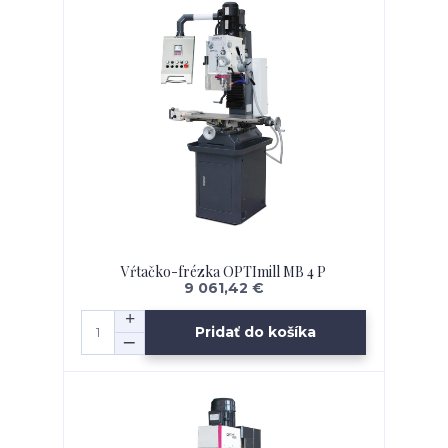
Vŕtačko-frézka OPTImill MB 4 P
9 061,42 €
Pridať do košíka