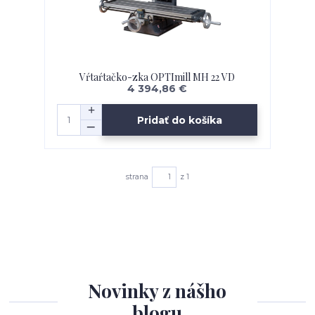
Vŕtaŕtačko-zka OPTImill MH 22 VD
4 394,86 €
Pridať do košíka
strana
z 1
Novinky z nášho
blogu