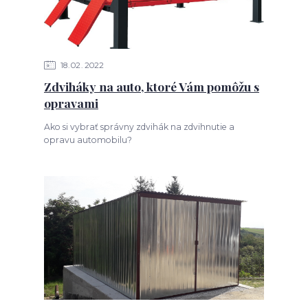
18
02
2022
Zdviháky na auto, ktoré Vám pomôžu s
opravami
Ako si vybrať správny zdvihák na zdvihnutie a
opravu automobilu?