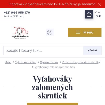
Doprava k objednávkam nad 150€ a do 30kg je zadarmo!
+421 944 958 170
0
ks
0 €
Po-Pia, 8-18 hod.
Menu
Hľadať
Úvod
Vybavenie dielne
Oprava závitov
Zalomené a poškodené skrutky
Vyťahováky zalomených skrutiek
Vyťahováky
zalomených
skrutiek