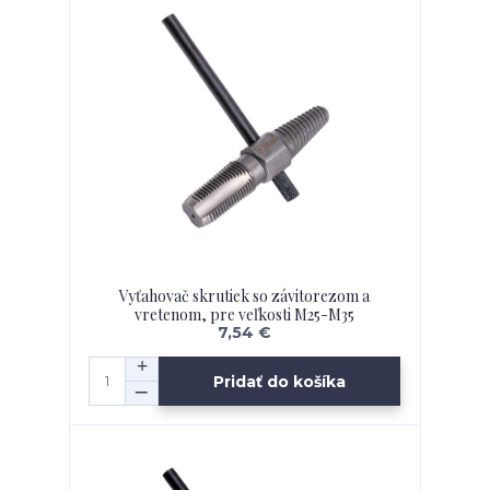
Vyťahovač skrutiek so závitorezom a
vretenom, pre veľkosti M25-M35
7,54 €
Pridať do košíka