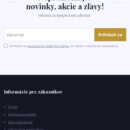
novinky, akcie a zľavy!
Môžete sa kedykoľvek odhlásiť.
Prihlásiť sa
Súhlasím so
spracovaním osobných údajov
za účelom zasielania newslettera.
Informácie pre zákazníkov
O nás
Doprava a platba
Ako nakupovať
Obchodné podmienky