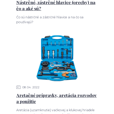
Nástrčné, zástrčné hlavice (orechy) na
čo a aké sú?
Čo sú nástrčné a zástrčné hlavice a na čo sa
používajú?
08
04
2022
Aretačné prípravky, aretácia rozvodov
a použitie
Aretácia (uzamknutie) vačkovej a kľukovej hriadele