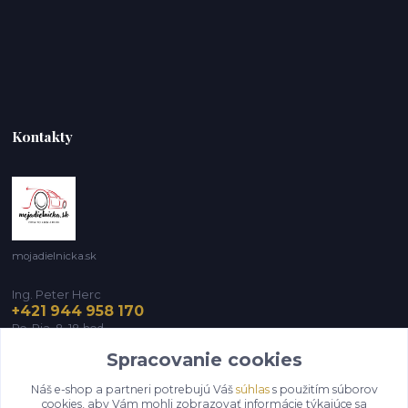
Kontakty
mojadielnicka.sk
Ing. Peter Herc
+421 944 958 170
Po-Pia, 8-18 hod.
Spracovanie cookies
infomojadielnicka@gmail.com
Náš e-shop a partneri potrebujú Váš
súhlas
s použitím súborov
cookies, aby Vám mohli zobrazovať informácie týkajúce sa