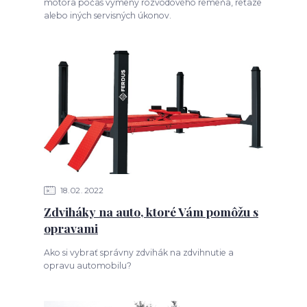
motora počas výmeny rozvodového remeňa, reťaze
alebo iných servisných úkonov.
18
02
2022
Zdviháky na auto, ktoré Vám pomôžu s
opravami
Ako si vybrať správny zdvihák na zdvihnutie a
opravu automobilu?