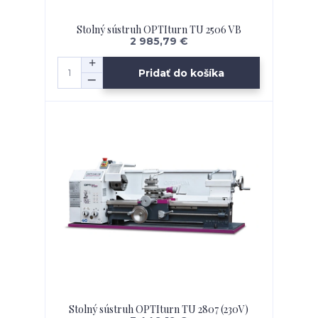
Stolný sústruh OPTIturn TU 2506 VB
2 985,79 €
Pridať do košíka
Stolný sústruh OPTIturn TU 2807 (230V)