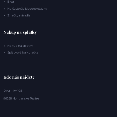
Blog
Najčastejšie kladené otázky
Značky náradia
Nákup na splátky
Nákup na splátky
Splátková kalkulačka
Kde nás nájdete
Dvorníky 105
96268 Hontianske Tesáre