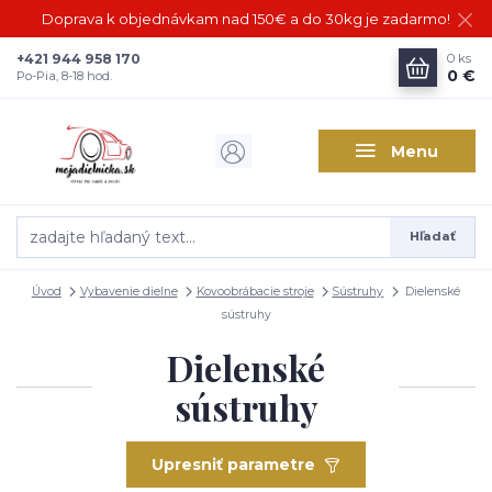
Doprava k objednávkam nad 150€ a do 30kg je zadarmo!
+421 944 958 170
0
ks
0 €
Po-Pia, 8-18 hod.
Menu
Hľadať
Úvod
Vybavenie dielne
Kovoobrábacie stroje
Sústruhy
Dielenské
sústruhy
Dielenské
sústruhy
Upresniť parametre