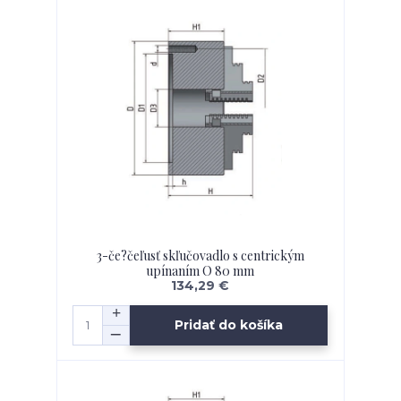
3-če?čeľusť skľučovadlo s centrickým
upínaním O 80 mm
134,29 €
Pridať do košíka