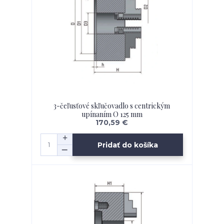
3-čeľusťové skľučovadlo s centrickým
upínaním O 125 mm
170,59 €
Pridať do košíka