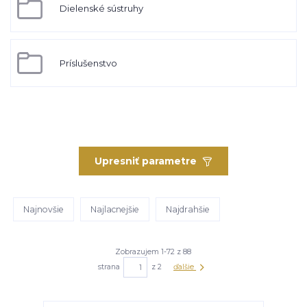
Dielenské sústruhy
Príslušenstvo
Upresniť parametre
Najnovšie
Najlacnejšie
Najdrahšie
Zobrazujem 1-72 z 88
strana
z 2
ďalšie