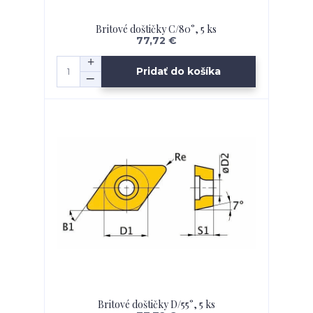
Britové doštičky C/80°, 5 ks
77,72 €
Pridať do košíka
Britové doštičky D/55°, 5 ks