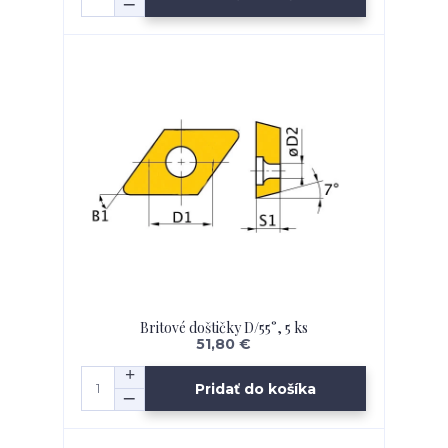
Britové doštičky D/55°, 5 ks
51,80 €
Pridať do košíka