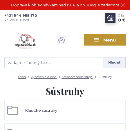
Doprava k objednávkam nad 150€ a do 30kg je zadarmo!
+421 944 958 170
0
ks
0 €
Po-Pia, 8-18 hod.
Menu
Hľadať
Úvod
Vybavenie dielne
Kovoobrábacie stroje
Sústruhy
Sústruhy
Klasické sústruhy